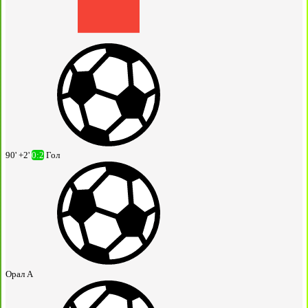
90' +2'
0:2
Гол
Орал А