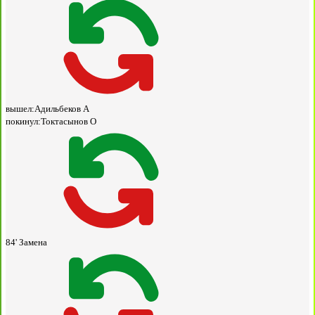
вышел:
Адильбеков А
покинул:
Токтасынов О
84'
Замена