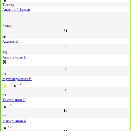
Тренер
Анатолий Зазуля
Алтай
51
вр
Аханов Е
4
зщ
Акылтайулы Е
7
пз
Мухамеджанов И
33'
84'
8
пз
Токтасынов О
84'
10
нп
Зыкырьянов Б
76'