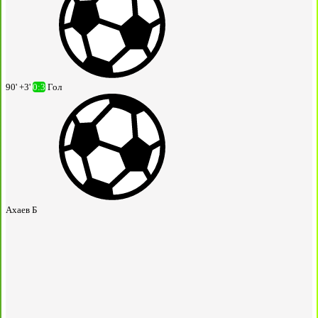
90' +3'
0:3
Гол
Ахаев Б