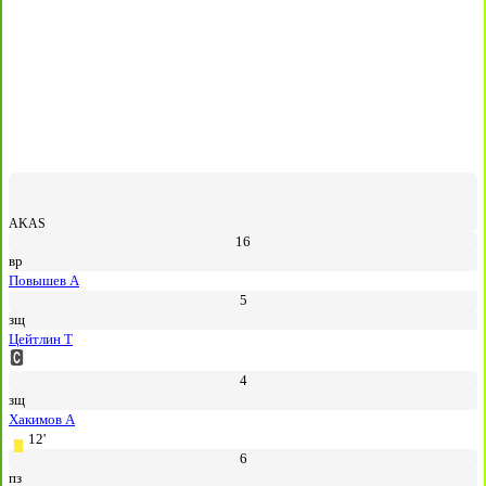
AKAS
16
вр
Повышев А
5
зщ
Цейтлин Т
4
зщ
Хакимов А
12'
6
пз