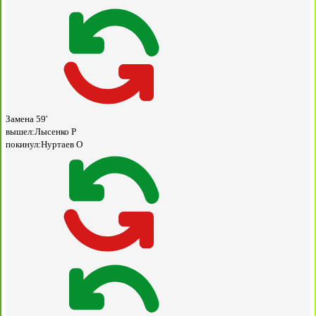
Замена
59'
вышел:
Лысенко Р
покинул:
Нуртаев О