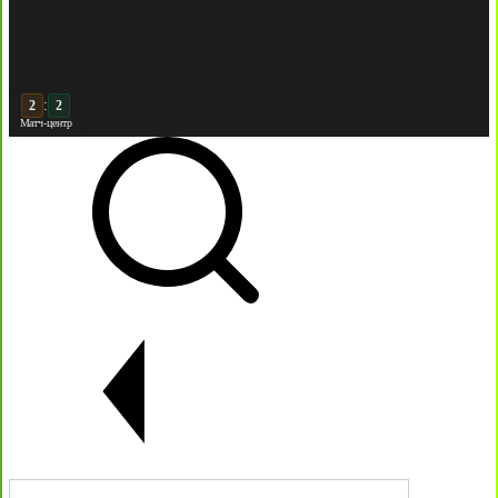
:
3
2
Матч-центр