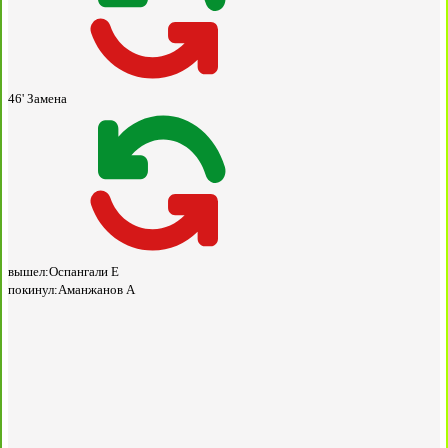
46'
Замена
вышел:
Оспангали Е
покинул:
Аманжанов А