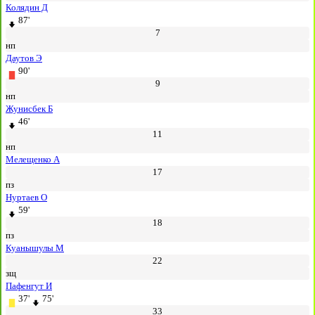
Колядин Д
87'
7
нп
Даутов Э
90'
9
нп
Жунисбек Б
46'
11
нп
Мелещенко А
17
пз
Нуртаев О
59'
18
пз
Куанышулы М
22
зщ
Пафенгут И
37'
75'
33