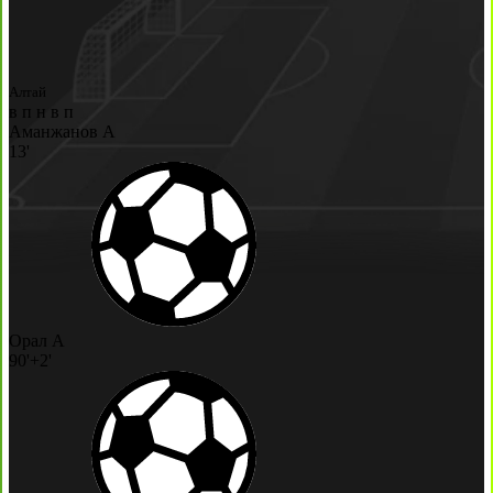
Алтай
в
п
н
в
п
Аманжанов А
13'
Орал А
90'+2'