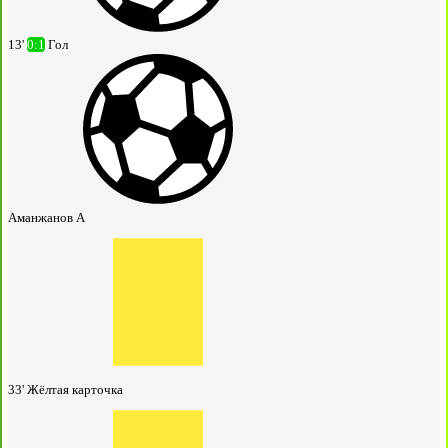
13'
0:1
Гол
Аманжанов А
33'
Жёлтая карточка