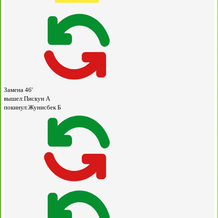
Замена
46'
вышел:
Пискун А
покинул:
Жунисбек Б