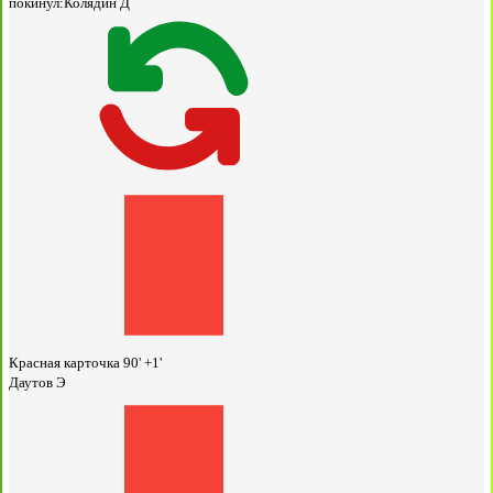
покинул:
Колядин Д
Красная карточка
90' +1'
Даутов Э