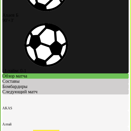
Ахаев Б
90'+3'
|
1-тайм: 0-1
Обзор матча
Составы
Бомбардиры
Следующий матч
AKAS
Алтай