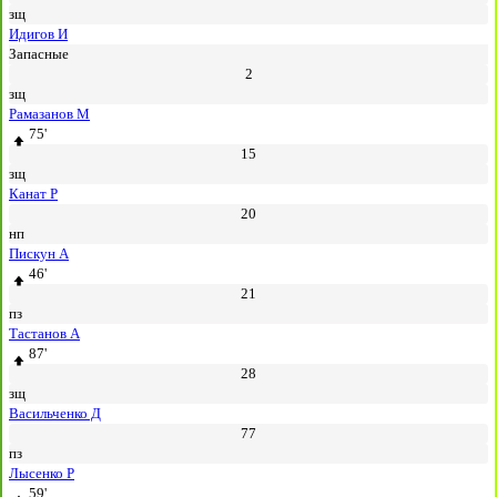
зщ
Идигов И
Запасные
2
зщ
Рамазанов М
75'
15
зщ
Канат Р
20
нп
Пискун А
46'
21
пз
Тастанов А
87'
28
зщ
Васильченко Д
77
пз
Лысенко Р
59'