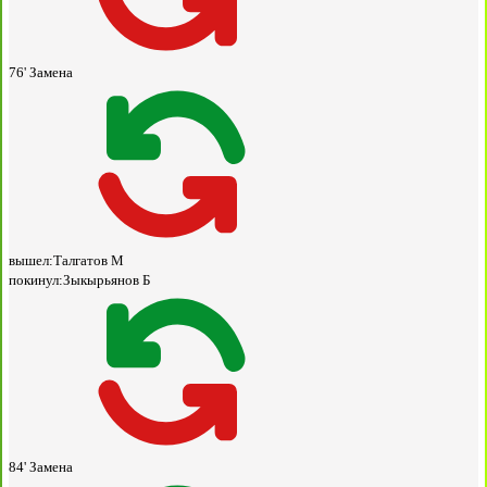
76'
Замена
вышел:
Талгатов М
покинул:
Зыкырьянов Б
84'
Замена