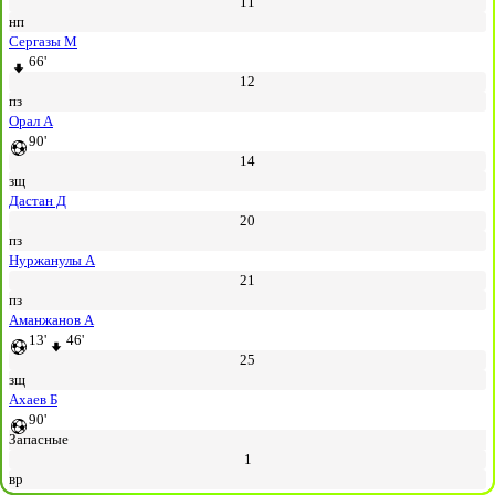
11
нп
Сергазы М
66'
12
пз
Орал А
90'
14
зщ
Дастан Д
20
пз
Нуржанулы А
21
пз
Аманжанов А
13'
46'
25
зщ
Ахаев Б
90'
Запасные
1
вр