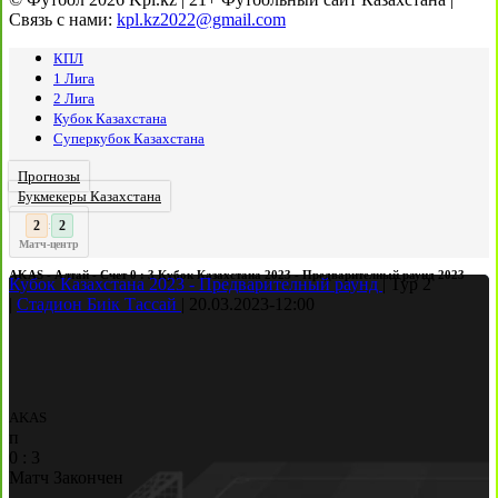
Связь с нами:
kpl.kz2022@gmail.com
КПЛ
1 Лига
2 Лига
Кубок Казахстана
Суперкубок Казахстана
Прогнозы
Букмекеры Казахстана
3
2
:
Матч-центр
AKAS - Алтай - Счет 0 : 3 Кубок Казахстана 2023 - Предварителный раунд 2023
Кубок Казахстана 2023 - Предварителный раунд
|
Тур 2
|
Стадион Биік Тассай
|
20.03.2023
-
12:00
AKAS
п
0
:
3
Матч Закончен