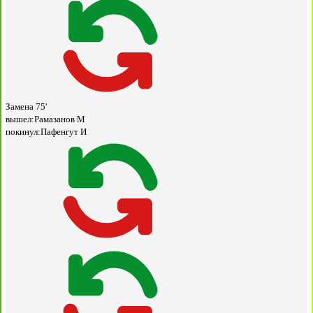
Замена
75'
вышел:
Рамазанов М
покинул:
Пафенгут И