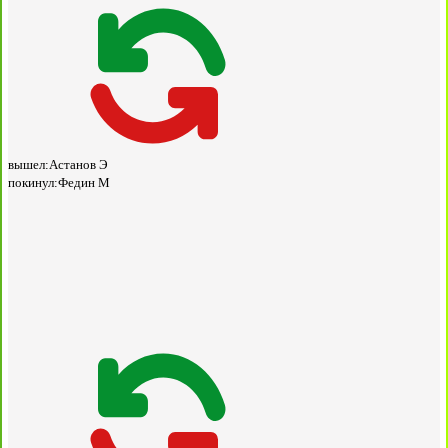
вышел:
Астанов Э
покинул:
Федин М