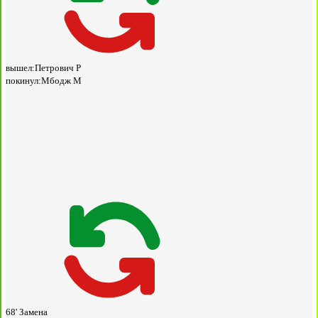
вышел:
Петрович Р
покинул:
Мбодж М
68'
Замена