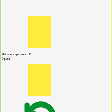
Жёлтая карточка
51'
Урега Ф