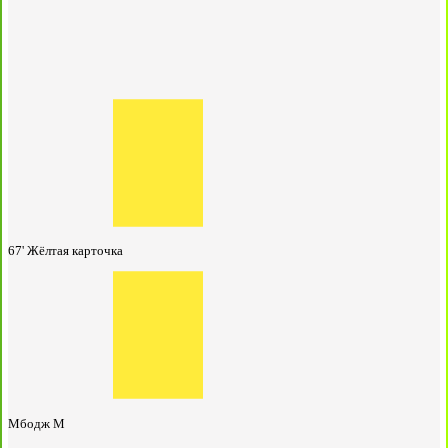
67'
Жёлтая карточка
Мбодж М