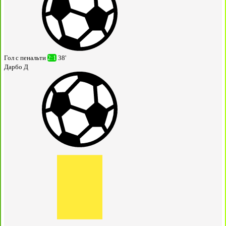
Гол с пенальти
2:1
38'
Дарбо Д