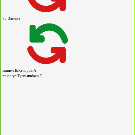
75'
Замена
вышел:
Бахтияров А
покинул:
Тунгышбаев Е