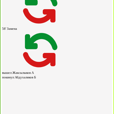
58'
Замена
вышел:
Жаксылыков А
покинул:
Абдухаликов Б