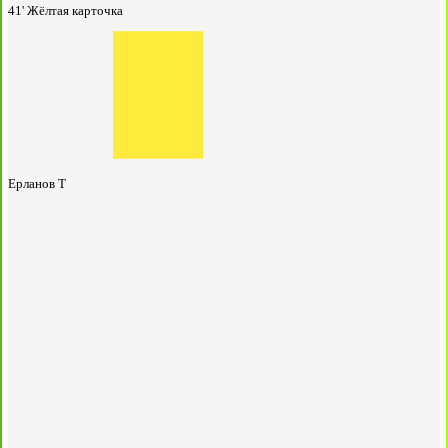
41'
Жёлтая карточка
Ерланов Т