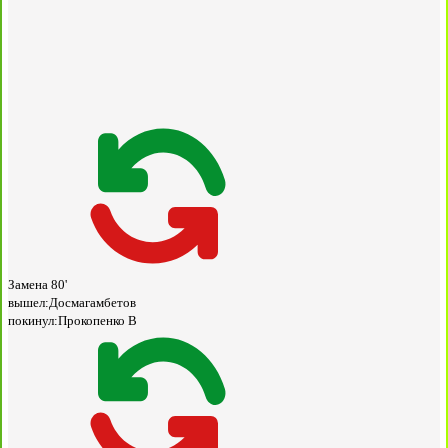
Замена
80'
вышел:
Досмагамбетов
покинул:
Прокопенко В