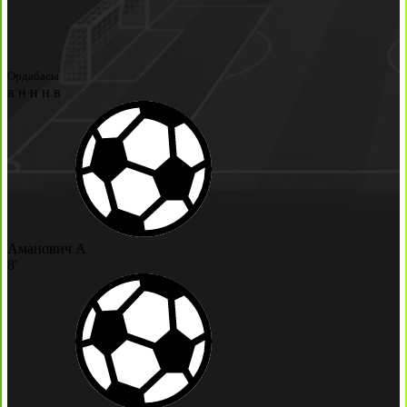
Ордабасы
в
н
н
н
в
Аманович А
8'