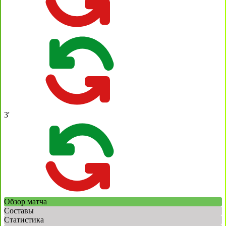
3'
Обзор матча
Составы
Статистика