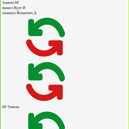
Замена
68'
вышел:
Куат И
покинул:
Йованчич Д
68'
Замена