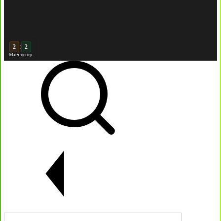
:
3
2
Матч-центр