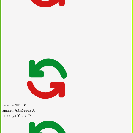
Замена
90' +3'
вышел:
Аймбетов А
покинул:
Урега Ф