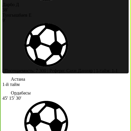
Дарбо Д
38'
Тунгышбаев Е
9'
|
Посещаемость: 7 300
|
Рефери: Сахи Данияр
|
1-тайм: 1-1
Астана
1-й тайм
Ордабасы
45'
15'
30'