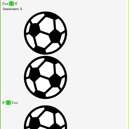
Гол
1:0
8'
Аманович А
9'
1:1
Гол