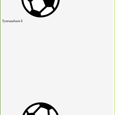
Тунгышбаев Е