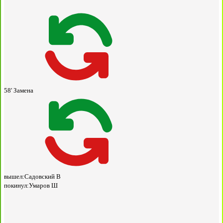
58'
Замена
вышел:
Садовский В
покинул:
Умаров Ш