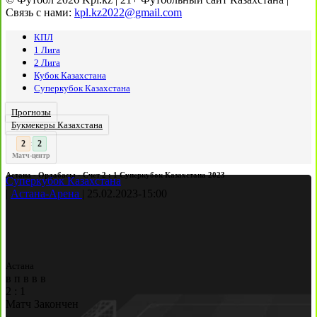
Связь с нами:
kpl.kz2022@gmail.com
КПЛ
1 Лига
2 Лига
Кубок Казахстана
Суперкубок Казахстана
Прогнозы
Букмекеры Казахстана
3
2
:
Матч-центр
Астана - Ордабасы - Счет 2 : 1 Суперкубок Казахстана 2023
Суперкубок Казахстана
|
Астана-Арена
|
25.02.2023
-
15:00
Астана
в
п
в
в
в
2
:
1
Матч Закончен