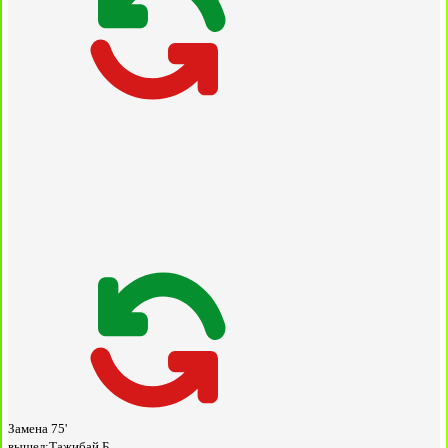
Замена
75'
вышел:
Тажибай Б