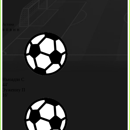
Астана
в
п
в
н
н
Ньюадзи С
44'
Эужениу П
16'