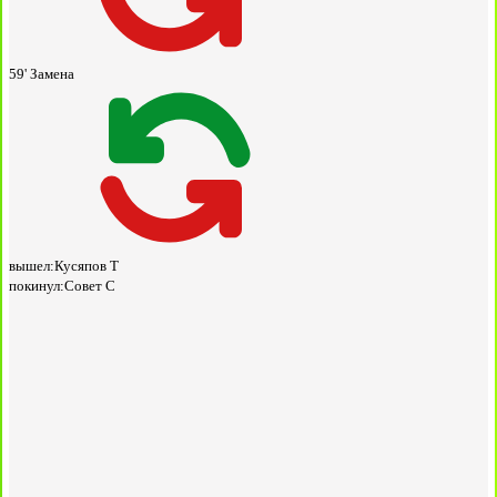
59'
Замена
вышел:
Кусяпов Т
покинул:
Совет С