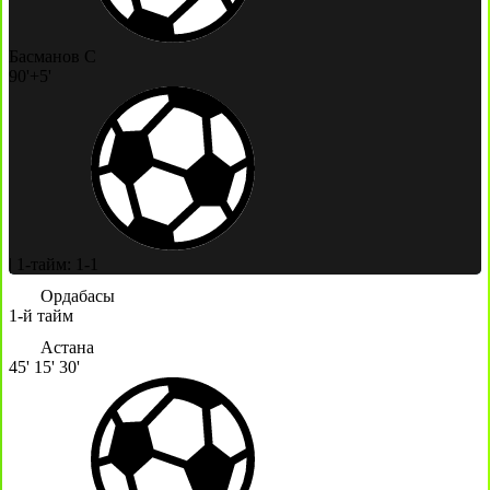
Басманов С
90'+5'
|
1-тайм: 1-1
Ордабасы
1-й тайм
Астана
45'
15'
30'