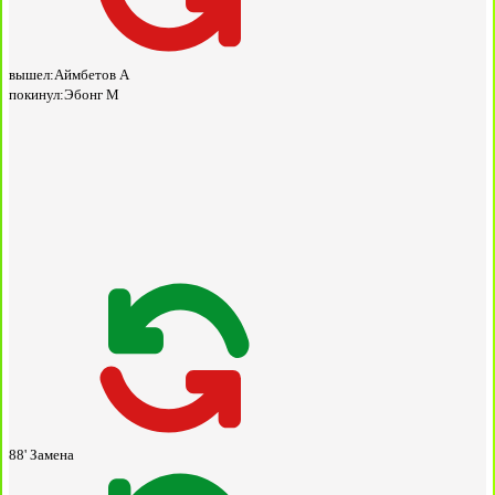
вышел:
Аймбетов А
покинул:
Эбонг М
88'
Замена