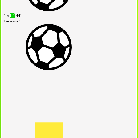
Гол
1:1
44'
Ньюадзи С