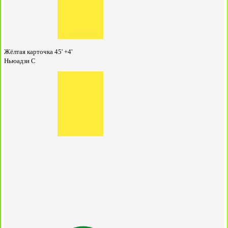
Жёлтая карточка
45' +4'
Ньюадзи С