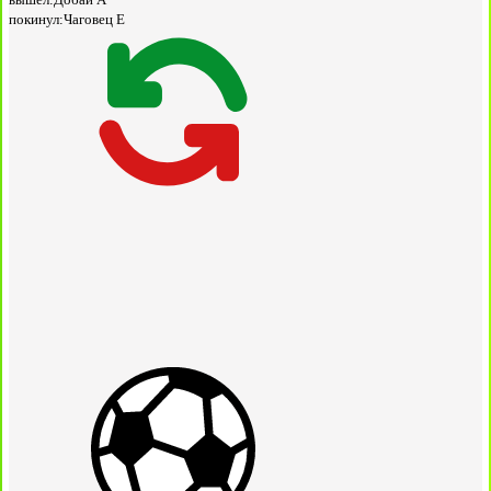
покинул:
Чаговец Е