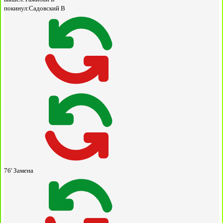
покинул:
Садовский В
76'
Замена