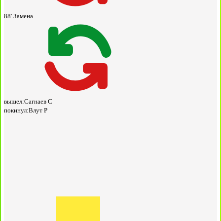
88'
Замена
вышел:
Сагнаев С
покинул:
Влут Р