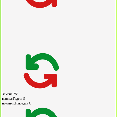
Замена
75'
вышел:
Гедеш Л
покинул:
Ньюадзи С