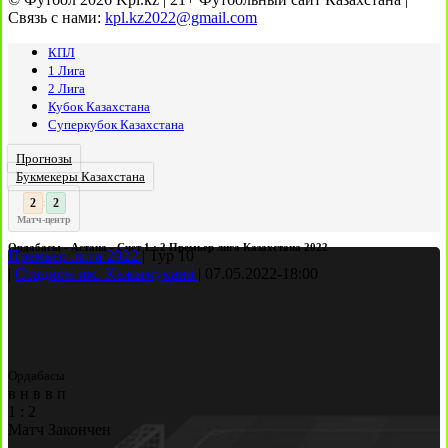
Связь с нами:
kpl.kz2022@gmail.com
КПЛ
1 Лига
2 Лига
Кубок Казахстана
Суперкубок Казахстана
Прогнозы
Букмекеры Казахстана
3
2
:
Матч-центр
Ордабасы - Астана - Счет 1 : 2 Премьер лига Казахстана 2022
Премьер лига 2022
|
Тур 10
|
Стадион им. Кажымукана
|
07.05.2022
-
18:00
Ордабасы
в
н
в
в
п
1
:
2
Матч Закончен