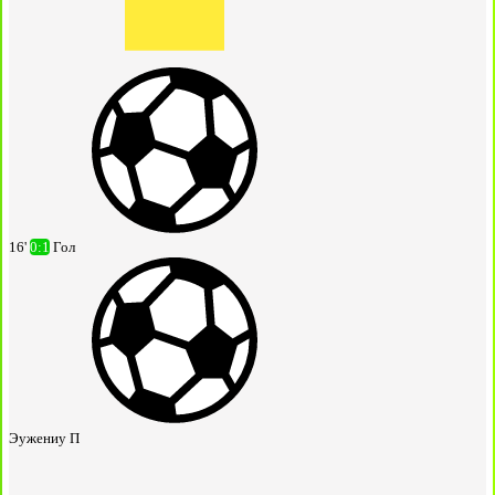
16'
0:1
Гол
Эужениу П