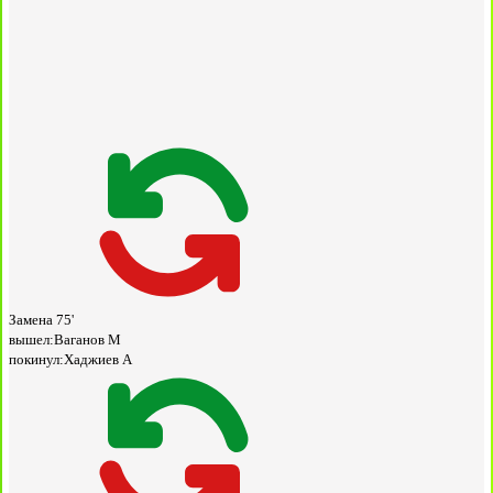
Замена
75'
вышел:
Ваганов М
покинул:
Хаджиев А