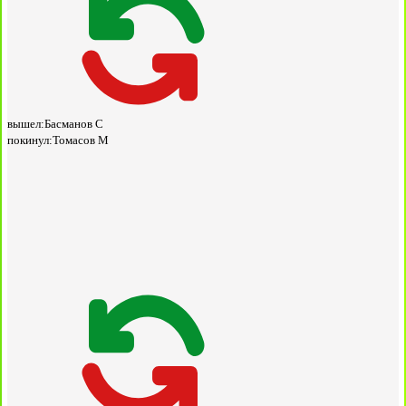
вышел:
Басманов С
покинул:
Томасов М