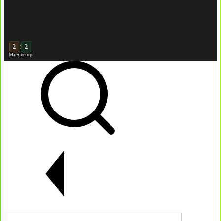
:
3
2
Матч-центр