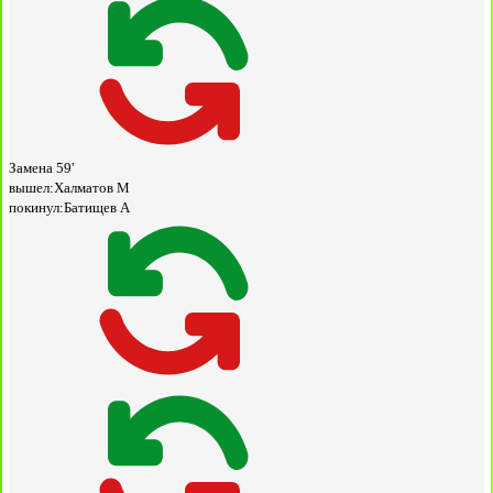
Замена
59'
вышел:
Халматов М
покинул:
Батищев А