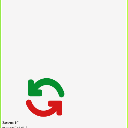
Замена
19'
вышел:
Добай А