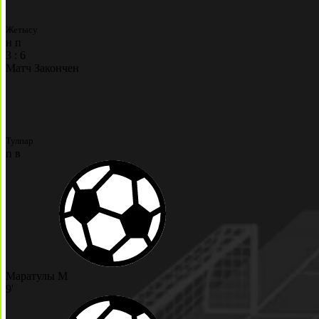
Жетысу
н
п
3
:
6
Матч Закончен
Тулпар
п
в
Маратулы М
9'