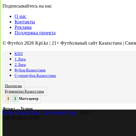
Подписывайтесь на нас
О нас
Контакты
Реклама
Поддержка проекта
© Футбол 2026 Kpl.kz | 21+ Футбольный сайт Казахстана | Связ
КПЛ
1 Лига
2 Лига
Кубок Казахстана
Суперкубок Казахстана
Прогнозы
Букмекеры Казахстана
Матч-центр
2
2
:
Жетысу — Тулпар
Кубок Казахстана - Групповой этап
|
Тур 3
|
28.08.2025
-
19:00