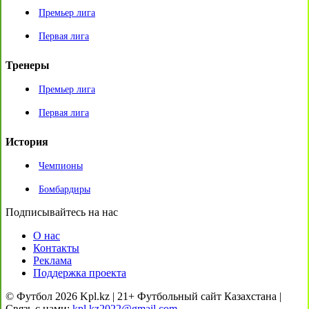
Премьер лига
Первая лига
Тренеры
Премьер лига
Первая лига
История
Чемпионы
Бомбардиры
Подписывайтесь на нас
О нас
Контакты
Реклама
Поддержка проекта
© Футбол 2026 Kpl.kz | 21+ Футбольный сайт Казахстана |
Связь с нами:
kpl.kz2022@gmail.com