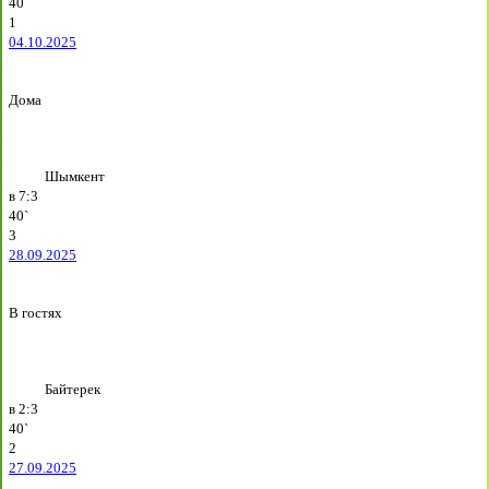
40`
1
04.10.2025
Дома
Шымкент
в
7:3
40`
3
28.09.2025
В гостях
Байтерек
в
2:3
40`
2
27.09.2025