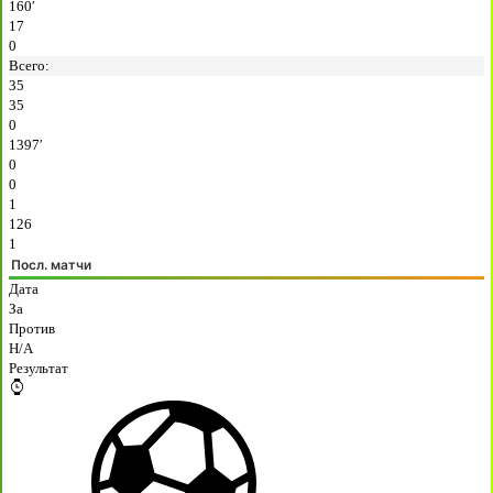
160′
17
0
Всего:
35
35
0
1397′
0
0
1
126
1
Посл. матчи
Дата
За
Против
H/A
Результат