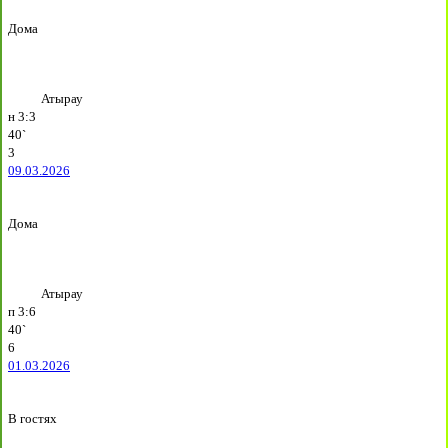
Дома
Атырау
н
3:3
40`
3
09.03.2026
Дома
Атырау
п
3:6
40`
6
01.03.2026
В гостях