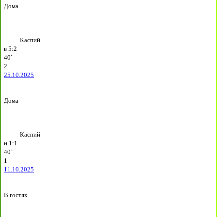
Дома
Каспий
в
5:2
40`
2
25.10.2025
Дома
Каспий
н
1:1
40`
1
11.10.2025
В гостях