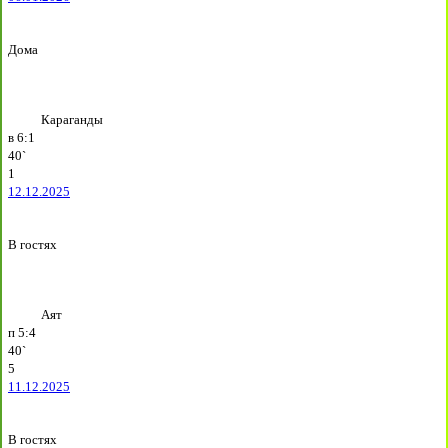
Дома
Караганды
в
6:1
40`
1
12.12.2025
В гостях
Аят
п
5:4
40`
5
11.12.2025
В гостях