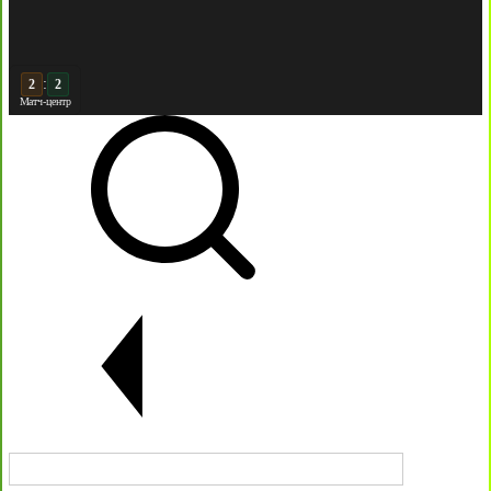
:
3
2
Матч-центр