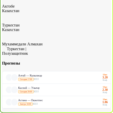
Актобе
Казахстан
Туркестан
Казахстан
Мухаммедали Алмахан
Туркестан
|
Полузащитник
Прогнозы
Ubet
Алтай — Кызылжар
3.20
КПЛ
Сегодня 17:00
Коэф.
Ubet
Каспий — Улытау
2.30
КПЛ
Сегодня 20:00
Коэф.
Ubet
Астана — Окжетпес
1.86
КПЛ
Завтра 18:00
Коэф.