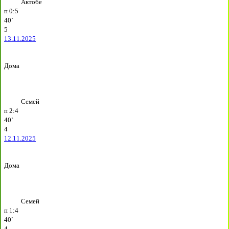
Актобе
п
0:5
40`
5
13.11.2025
Дома
Семей
п
2:4
40`
4
12.11.2025
Дома
Семей
п
1:4
40`
4