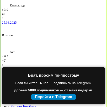
Кызылорда
в
3:2
40`
2
25.08.2025
В гостях
Аят
п
6:1
40`
6
Брат, просим по-простому
Если ты читаешь нас — подпишись на Telegram.
Добьём 5000 подписчиков — от меня подарки.
Перейти в Telegram
Теги:
Руслан Бикбаев