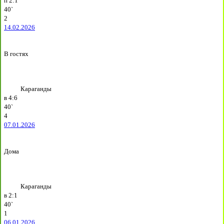
п
2:1
40`
2
14.02.2026
В гостях
Караганды
в
4:6
40`
4
07.01.2026
Дома
Караганды
в
2:1
40`
1
06.01.2026