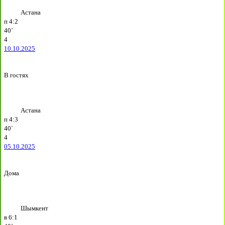
Астана
п
4:2
40`
4
10.10.2025
В гостях
Астана
п
4:3
40`
4
05.10.2025
Дома
Шымкент
в
6:1