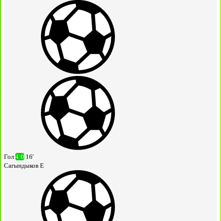
Гол
4:0
16'
Сагындыков Е