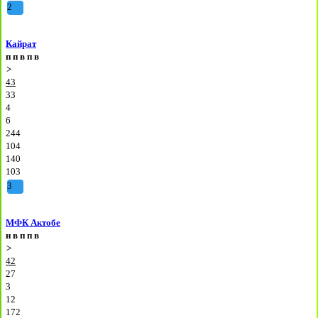
2
Кайрат
п
п
в
п
в
>
43
33
4
6
244
104
140
103
3
МФК Актобе
н
в
п
п
в
>
42
27
3
12
172