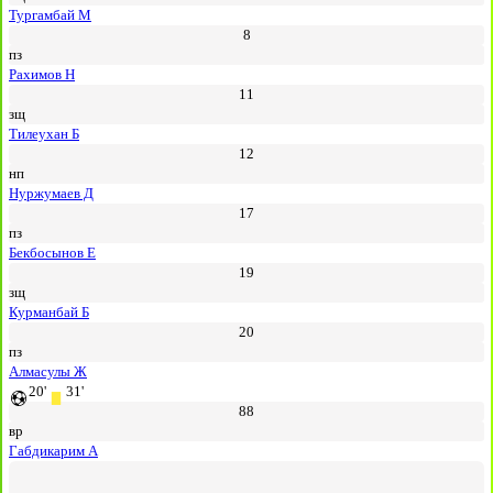
Тургамбай М
8
пз
Рахимов Н
11
зщ
Тилеухан Б
12
нп
Нуржумаев Д
17
пз
Бекбосынов Е
19
зщ
Курманбай Б
20
пз
Алмасулы Ж
20'
31'
88
вр
Габдикарим А