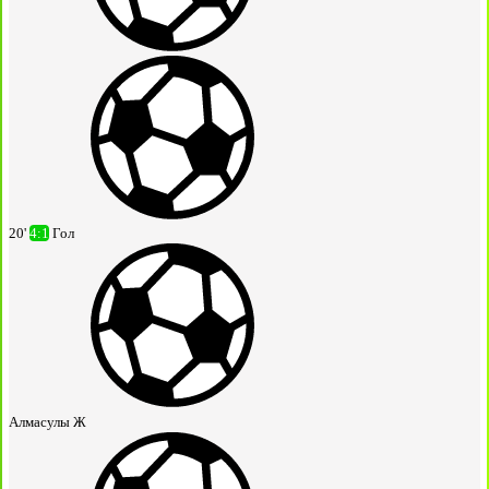
20'
4:1
Гол
Алмасулы Ж