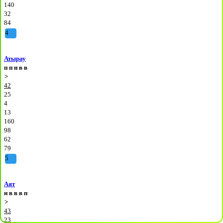
140
32
84
4
Атырау
п
п
н
в
в
>
42
25
4
13
160
98
62
79
5
Аят
н
в
в
в
п
>
43
23