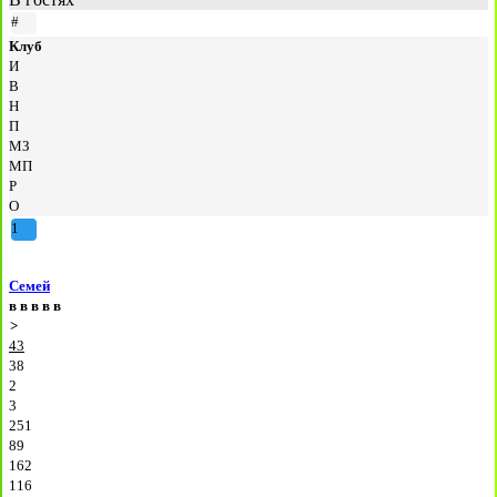
#
Клуб
И
В
Н
П
МЗ
МП
Р
О
1
Семей
в
в
в
в
в
>
43
38
2
3
251
89
162
116