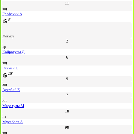
11
зщ
Графский А
8'
Жетысу
2
вр
Кайратулы Д
6
зщ
Рахман Е
26'
9
зщ
Ауелбай Е
7
нп
Маратулы М
18
пз
Мусабаев А
98
зщ