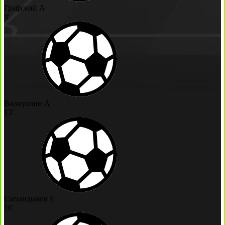
Графский А
8'
Валиуллин А
13'
Сагындыков Е
16'