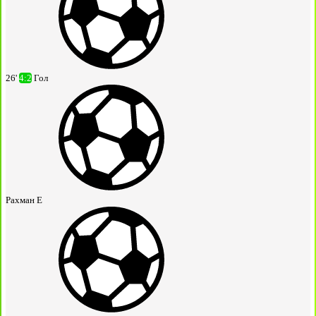
26'
4:2
Гол
Рахман Е