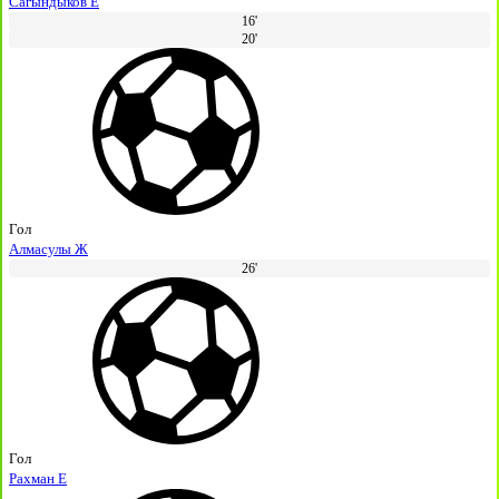
Сагындыков Е
16'
20'
Гол
Алмасулы Ж
26'
Гол
Рахман Е