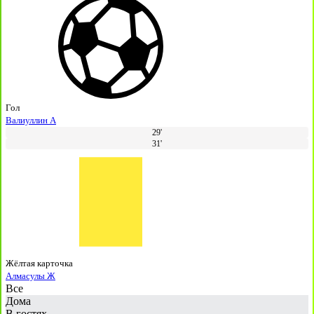
Гол
Валиуллин А
29'
31'
Жёлтая карточка
Алмасулы Ж
Все
Дома
В гостях