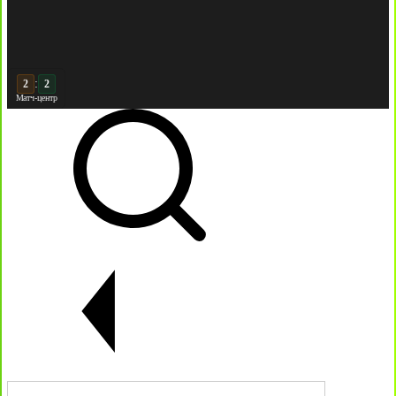
:
2
Матч-центр