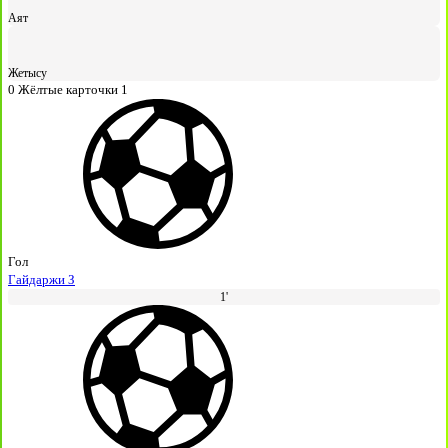
Аят
Жетысу
0
Жёлтые карточки
1
Гол
Гайдаржи З
1'