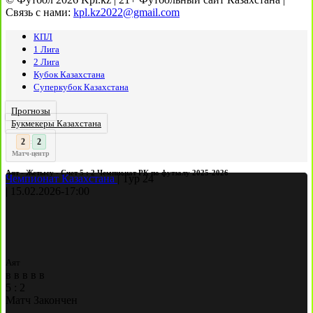
Связь с нами:
kpl.kz2022@gmail.com
КПЛ
1 Лига
2 Лига
Кубок Казахстана
Суперкубок Казахстана
Прогнозы
Букмекеры Казахстана
2
:
Матч-центр
Аят - Жетысу - Счет 5 : 2 Чемпионат РК по футзалу 2025-2026
Чемпионат Казахстана
|
Тур 24
|
15.02.2026
-
17:00
Аят
в
в
в
в
в
5
:
2
Матч Закончен