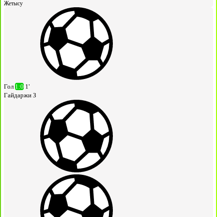
Жетысу
Гол
1:0
1'
Гайдаржи З