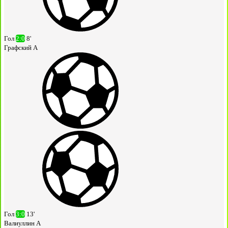
Гол
2:0
8'
Графский А
Гол
3:0
13'
Валиуллин А