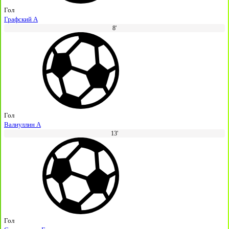
Гол
Графский А
8'
Гол
Валиуллин А
13'
Гол