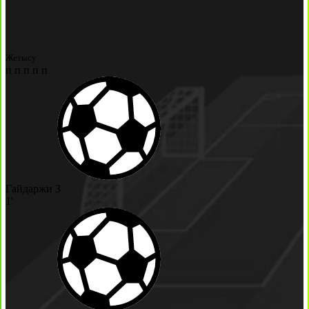
Жетысу
п
п
п
п
п
Гайдаржи З
1'