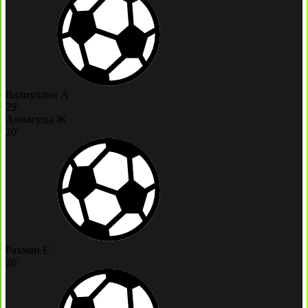
Валиуллин А
29'
Алмасулы Ж
20'
Рахман Е
26'