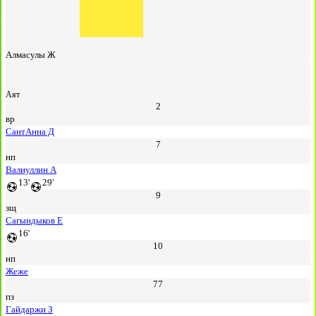
Алмасулы Ж
Аят
2
вр
СантАнна Д
7
нп
Валиуллин А
13'
29'
9
зщ
Сагындыков Е
16'
10
нп
Жеже
77
пз
Гайдаржи З