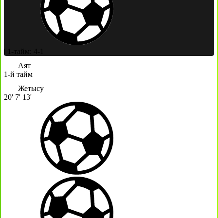
|
1-тайм: 4-1
Аят
1-й тайм
Жетысу
20'
7'
13'