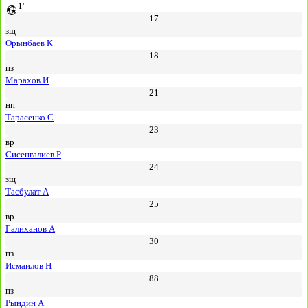
1'
17
зщ
Орынбаев К
18
пз
Марахов И
21
нп
Тарасенко С
23
вр
Сисенгалиев Р
24
зщ
Тасбулат А
25
вр
Галиханов А
30
пз
Исмаилов Н
88
пз
Рындин А