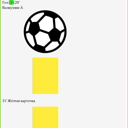
Гол
5:2
29'
Валиуллин А
31'
Жёлтая карточка