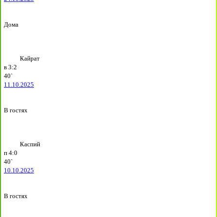
Дома
Кайрат
в
3:2
40`
11.10.2025
В гостях
Каспий
п
4:0
40`
10.10.2025
В гостях