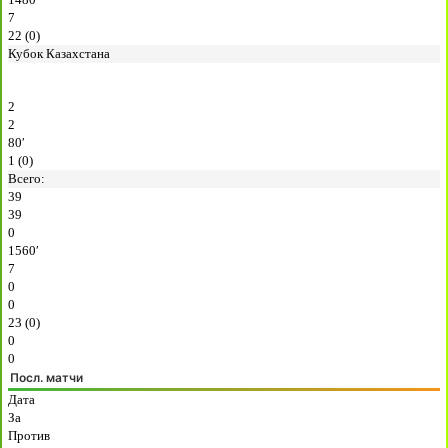
7
22 (0)
Кубок Казахстана
2
2
80′
1 (0)
Всего:
39
39
0
1560′
7
0
0
23 (0)
0
0
Посл. матчи
Дата
За
Против