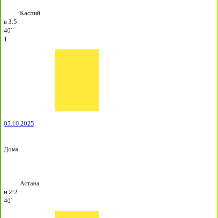
Каспий
в
3:5
40`
1
05.10.2025
Дома
Астана
н
2:2
40`