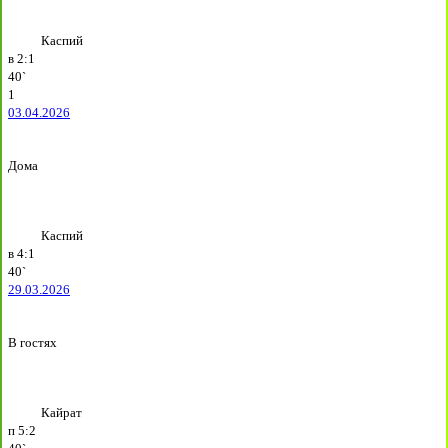
Каспий
в
2:1
40`
1
03.04.2026
Дома
Каспий
в
4:1
40`
29.03.2026
В гостях
Кайрат
п
5:2