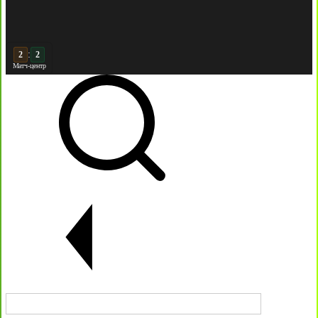
:
3
2
Матч-центр