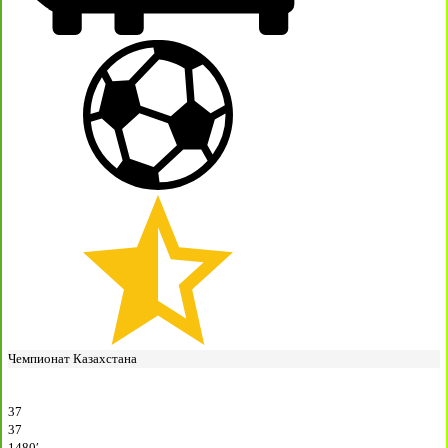
Чемпионат Казахстана
37
37
1480′