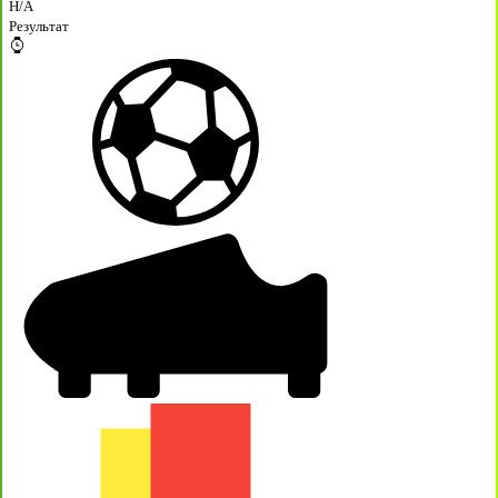
H/A
Результат