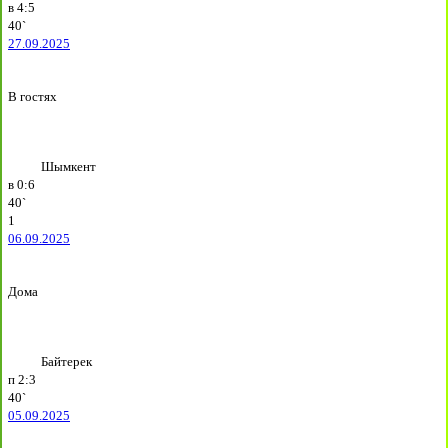
в
4:5
40`
27.09.2025
В гостях
Шымкент
в
0:6
40`
1
06.09.2025
Дома
Байтерек
п
2:3
40`
05.09.2025