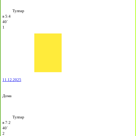
Тулпар
в
5:4
40`
1
11.12.2025
Дома
Тулпар
в
7:2
40`
2