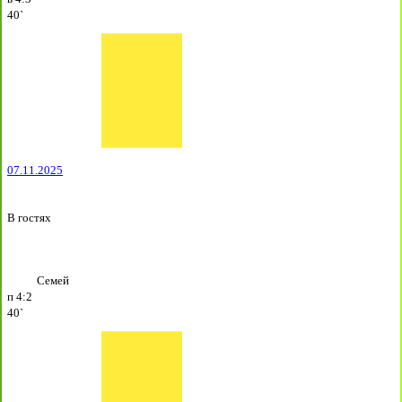
40`
07.11.2025
В гостях
Семей
п
4:2
40`