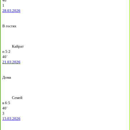
40`
1
28.03.2026
В гостях
Кайрат
п
5:2
40`
21.03.2026
Дома
Семей
в
6:5
40`
3
15.03.2026