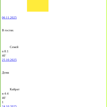
06.11.2025
В гостях
Семей
п
8:1
40`
25.10.2025
Дома
Кайрат
н
4:4
40`
1
24.10.2025