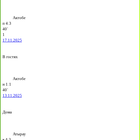
Актобе
п
4:3
40`
1
17.11.2025
В гостях
Актобе
н
1:1
40`
13.11.2025
Дома
Атырау
в
4:3