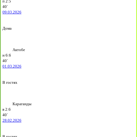
п
2:5
40`
09.03.2026
Дома
Актобе
н
6:6
40`
01.03.2026
В гостях
Караганды
в
2:6
40`
28.02.2026
В гостях