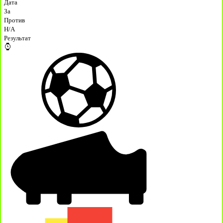
Дата
За
Против
H/A
Результат