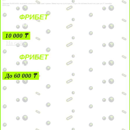
Лицензии №24514359, выданной комитетом индустрии туризма Министерства культуры и спорта Республики Казахстан срок до 27 сентября
2034 года.
ФРИБЕТ
БЕЗ УСЛОВИЙ
10 000 ₸
На сайт
ФРИБЕТ
ЗА ДЕПОЗИТЫ
До 60 000 ₸