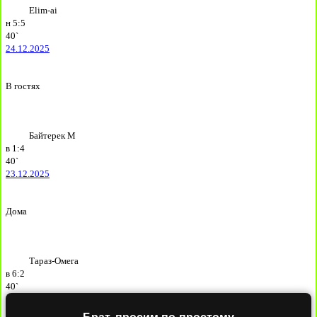
Elim-ai
н
5:5
40`
24.12.2025
В гостях
Байтерек М
в
1:4
40`
23.12.2025
Дома
Тараз-Омега
в
6:2
40`