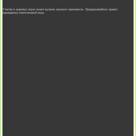
Участие в азартных играх может вызвать игровую зависимость. Придерживайтесь правил
(принципов) ответственной игры.