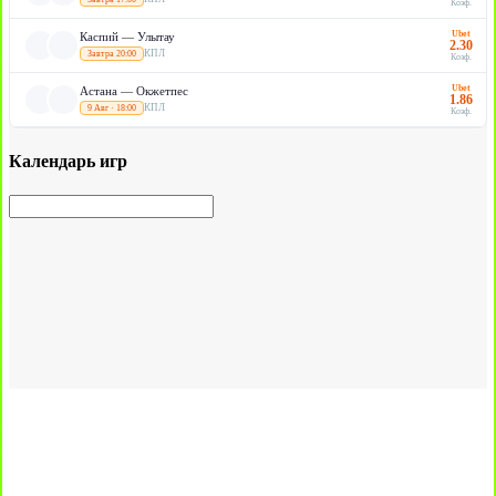
Коэф.
Ubet
Каспий — Улытау
2.30
КПЛ
Завтра 20:00
Коэф.
Ubet
Астана — Окжетпес
1.86
КПЛ
9 Авг · 18:00
Коэф.
Календарь игр