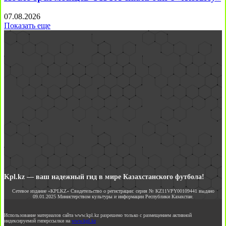
07.08.2026
Показать еще
Kpl.kz — ваш надежный гид в мире Казахстанского футбола!
Сетевое издание «KPLKZ» Свидетельство о регистрации: серия № KZ11VPY00109441 выдано
09.01.2025 Министерством культуры и информации Республики Казахстан.
Использование материалов сайта www.kpl.kz разрешено только с размещением активной
индексируемой гиперссылки на
www.kpl.kz