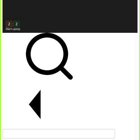
:
3
Матч-центр