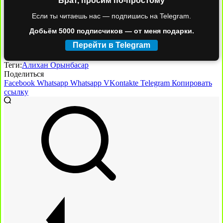
Брат, просим по-простому
Если ты читаешь нас — подпишись на Telegram.
Добьём 5000 подписчиков — от меня подарки.
Перейти в Telegram
Теги:
Алихан Орынбасар
Поделиться
Facebook
Whatsapp
Whatsapp
VKontakte
Telegram
Копировать
ссылку