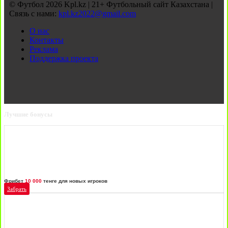
© Футбол 2026 Kpl.kz | 21+ Футбольный сайт Казахстана |
Связь с нами:
kpl.kz2022@gmail.com
О нас
Контакты
Реклама
Поддержка проекта
Лучшие бонусы
Фрибет
10 000
тенге для новых игроков
Забрать