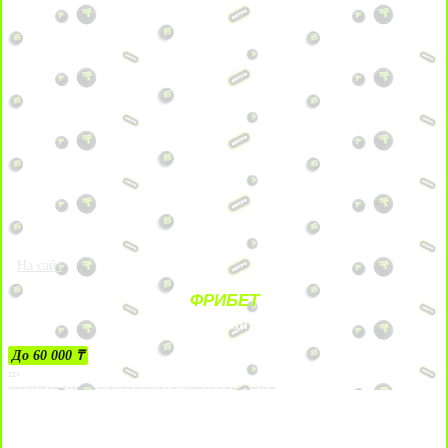
На сайт
ФРИБЕТ
ЗА ДЕПОЗИТЫ
До 60 000 ₸
21+
Лицензии №24514359, выданной комитетом индустрии туризма Министерства культуры и спорта Республики Казахстан срок до 27 сентября 2034 года.