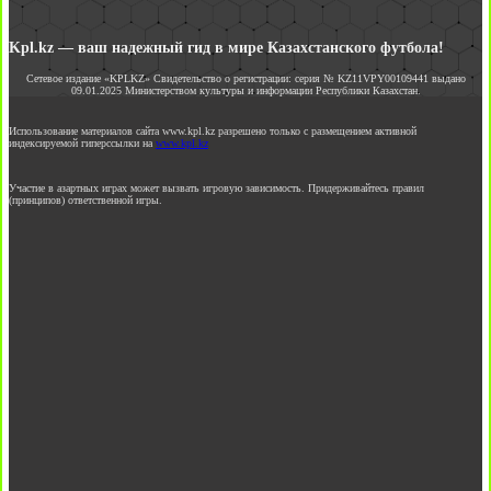
Kpl.kz — ваш надежный гид в мире Казахстанского футбола!
Сетевое издание «KPLKZ» Свидетельство о регистрации: серия № KZ11VPY00109441 выдано
09.01.2025 Министерством культуры и информации Республики Казахстан.
Использование материалов сайта www.kpl.kz разрешено только с размещением активной
индексируемой гиперссылки на
www.kpl.kz
Участие в азартных играх может вызвать игровую зависимость. Придерживайтесь правил
(принципов) ответственной игры.