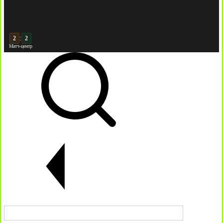
:
3
2
Матч-центр