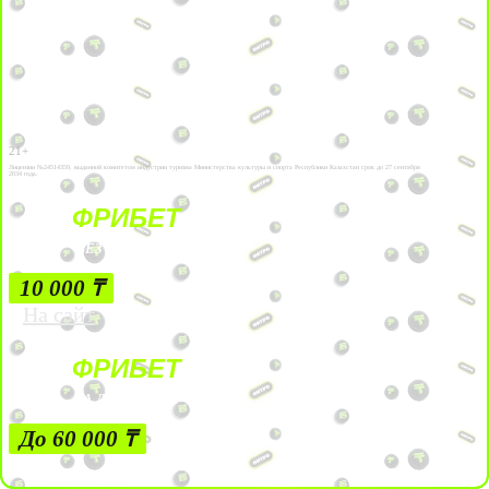
21+
Лицензии №24514359, выданной комитетом индустрии туризма Министерства культуры и спорта Республики Казахстан срок до 27 сентября
2034 года.
ФРИБЕТ
БЕЗ УСЛОВИЙ
10 000 ₸
На сайт
ФРИБЕТ
ЗА ДЕПОЗИТЫ
До 60 000 ₸