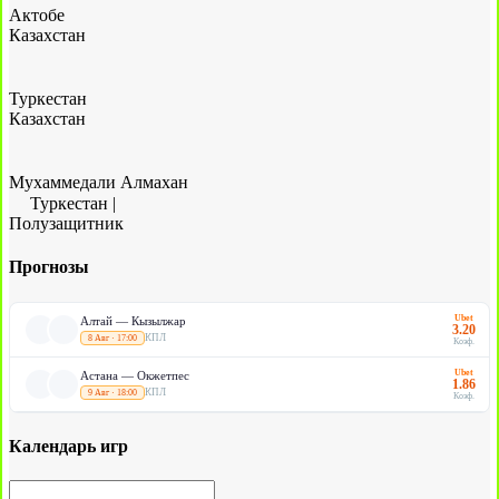
Актобе
Казахстан
Туркестан
Казахстан
Мухаммедали Алмахан
Туркестан
|
Полузащитник
Прогнозы
Ubet
Алтай — Кызылжар
3.20
КПЛ
8 Авг · 17:00
Коэф.
Ubet
Астана — Окжетпес
1.86
КПЛ
9 Авг · 18:00
Коэф.
Календарь игр