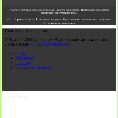
Участие в азартных играх может вызвать игровую зависимость. Придерживайтесь правил
(принципов) ответственной игры.
21+. Играйте с умом. Ставки — это риск. Прогнозы не гарантируют результат.
Решения принимаете вы.
Подписывайтесь на нас
© Футбол 2026 Kpl.kz | 21+ Футбольный сайт Казахстана |
Связь с нами:
kpl.kz2022@gmail.com
О нас
Контакты
Реклама
Поддержка проекта
Лучшие бонусы