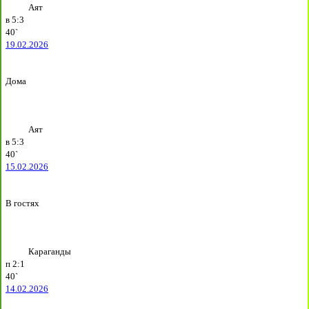
Аят
в
5:3
40`
19.02.2026
Дома
Аят
в
5:3
40`
15.02.2026
В гостях
Караганды
п
2:1
40`
14.02.2026