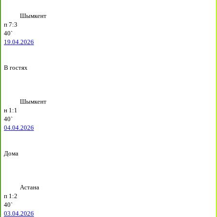
Шымкент
п
7:3
40`
19.04.2026
В гостях
Шымкент
н
1:1
40`
04.04.2026
Дома
Астана
п
1:2
40`
03.04.2026