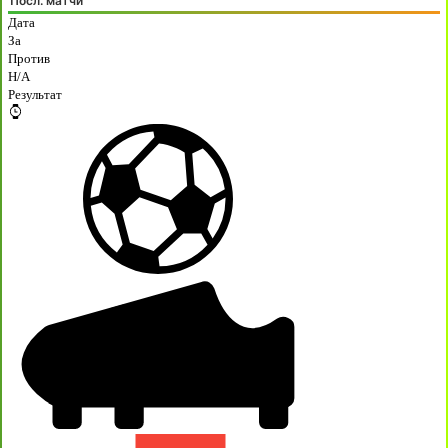
Посл. матчи
Дата
За
Против
H/A
Результат