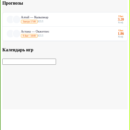
Прогнозы
Ubet
Алтай — Кызылжар
3.20
КПЛ
Завтра 17:00
Коэф.
Ubet
Астана — Окжетпес
1.86
КПЛ
9 Авг · 18:00
Коэф.
Календарь игр