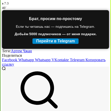
в
7:3
40`
Брат, просим по-простому
Если ты читаешь нас — подпишись на Telegram.
Добьём 5000 подписчиков — от меня подарки.
Перейти в Telegram
Теги:
Артем Чжан
Поделиться
Facebook
Whatsapp
Whatsapp
VKontakte
Telegram
Копировать
ссылку