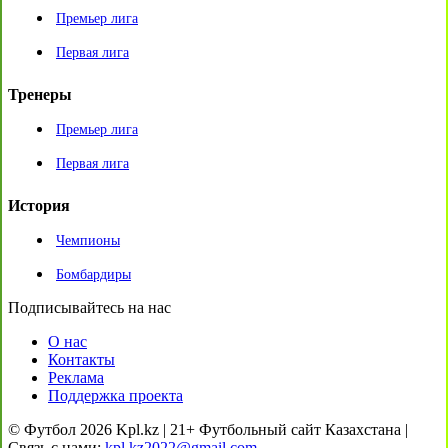
Премьер лига
Первая лига
Тренеры
Премьер лига
Первая лига
История
Чемпионы
Бомбардиры
Подписывайтесь на нас
О нас
Контакты
Реклама
Поддержка проекта
© Футбол 2026 Kpl.kz | 21+ Футбольный сайт Казахстана |
Связь с нами:
kpl.kz2022@gmail.com