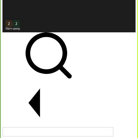
:
2
Матч-центр