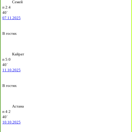
Семей
п
2:4
40`
07.11.2025
В гостях
Кайрат
п
5:0
40`
11.10.2025
В гостях
Астана
п
4:2
40`
10.10.2025