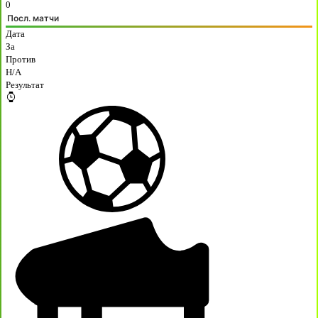
0
Посл. матчи
Дата
За
Против
H/A
Результат