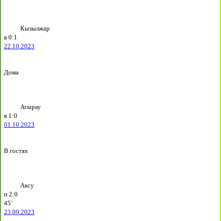
Кызылжар
в
0:1
22.10.2023
Дома
Атырау
в
1:0
01.10.2023
В гостях
Аксу
п
2:0
45`
23.09.2023