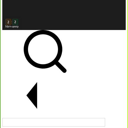
:
3
2
Матч-центр