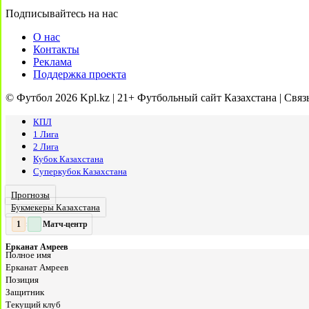
Подписывайтесь на нас
О нас
Контакты
Реклама
Поддержка проекта
© Футбол 2026 Kpl.kz | 21+ Футбольный сайт Казахстана | Связ
КПЛ
1 Лига
2 Лига
Кубок Казахстана
Суперкубок Казахстана
Прогнозы
Букмекеры Казахстана
Матч-центр
2
2
:
Ерканат Амреев
Полное имя
Ерканат Амреев
Позиция
Защитник
Текущий клуб