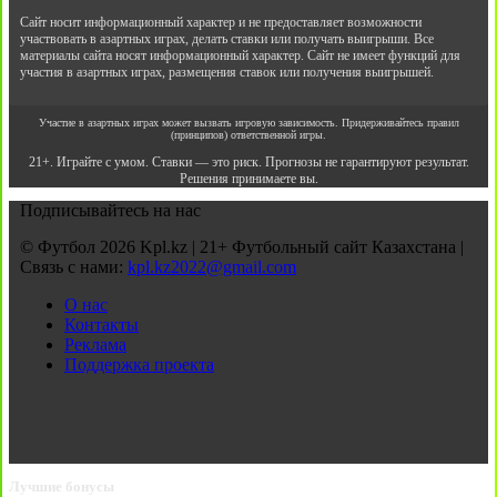
Сайт носит информационный характер и не предоставляет возможности
участвовать в азартных играх, делать ставки или получать выигрыши. Все
материалы сайта носят информационный характер. Сайт не имеет функций для
участия в азартных играх, размещения ставок или получения выигрышей.
Участие в азартных играх может вызвать игровую зависимость. Придерживайтесь правил
(принципов) ответственной игры.
21+. Играйте с умом. Ставки — это риск. Прогнозы не гарантируют результат.
Решения принимаете вы.
Подписывайтесь на нас
© Футбол 2026 Kpl.kz | 21+ Футбольный сайт Казахстана |
Связь с нами:
kpl.kz2022@gmail.com
О нас
Контакты
Реклама
Поддержка проекта
Лучшие бонусы