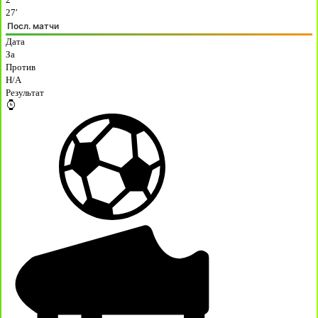
27′
Посл. матчи
Дата
За
Против
H/A
Результат