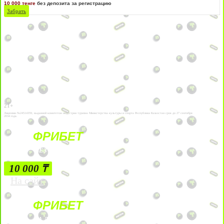
10 000 тенге
без депозита за регистрацию
Забрать
21+
Лицензии №24514359, выданной комитетом индустрии туризма Министерства культуры и спорта Республики Казахстан срок до 27 сентября
2034 года.
ФРИБЕТ
БЕЗ УСЛОВИЙ
10 000 ₸
На сайт
ФРИБЕТ
ЗА ДЕПОЗИТЫ