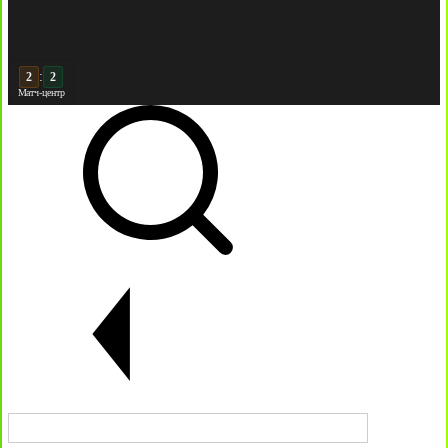
:
3
Матч-центр