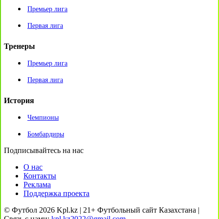
Премьер лига
Первая лига
Тренеры
Премьер лига
Первая лига
История
Чемпионы
Бомбардиры
Подписывайтесь на нас
О нас
Контакты
Реклама
Поддержка проекта
© Футбол 2026 Kpl.kz | 21+ Футбольный сайт Казахстана |
Связь с нами:
kpl.kz2022@gmail.com