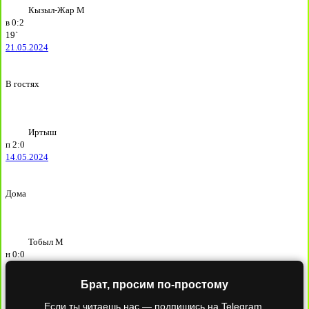
Кызыл-Жар М
в
0:2
19`
21.05.2024
В гостях
Иртыш
п
2:0
14.05.2024
Дома
Тобыл М
н
0:0
Брат, просим по-простому
Если ты читаешь нас — подпишись на Telegram.