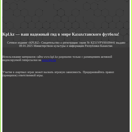
Kpl.kz — ваш надежный гид в мире Казахстанского футбола!
Сетевое издание «KPLKZ» Свидетельство о регистрации: серия № KZ11VPY00109441 выдано
09.01.2025 Министерством культуры и информации Республики Казахстан.
Использование материалов сайта www.kpl.kz разрешено только с размещением активной
индексируемой гиперссылки на
www.kpl.kz
Участие в азартных играх может вызвать игровую зависимость. Придерживайтесь правил
(принципов) ответственной игры.