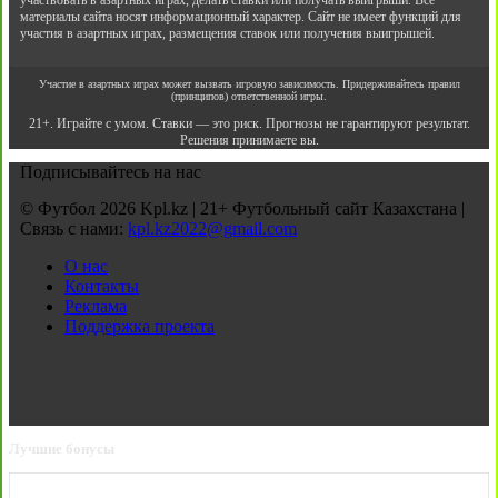
участвовать в азартных играх, делать ставки или получать выигрыши. Все
материалы сайта носят информационный характер. Сайт не имеет функций для
участия в азартных играх, размещения ставок или получения выигрышей.
Участие в азартных играх может вызвать игровую зависимость. Придерживайтесь правил
(принципов) ответственной игры.
21+. Играйте с умом. Ставки — это риск. Прогнозы не гарантируют результат.
Решения принимаете вы.
Подписывайтесь на нас
© Футбол 2026 Kpl.kz | 21+ Футбольный сайт Казахстана |
Связь с нами:
kpl.kz2022@gmail.com
О нас
Контакты
Реклама
Поддержка проекта
Лучшие бонусы