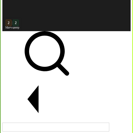
:
3
2
Матч-центр