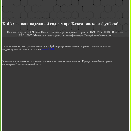
Kpl.kz — ваш надежный гид в мире Казахстанского футбола!
Сетевое издание «KPLKZ» Свидетельство о регистрации: серия № KZ11VPY00109441 выдано
09.01.2025 Министерством культуры и информации Республики Казахстан.
Использование материалов сайта www.kpl.kz разрешено только с размещением активной
индексируемой гиперссылки на
www.kpl.kz
Участие в азартных играх может вызвать игровую зависимость. Придерживайтесь правил
(принципов) ответственной игры.