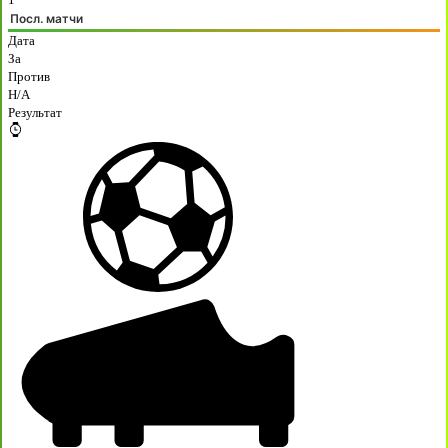
Посл. матчи
Дата
За
Против
H/A
Результат