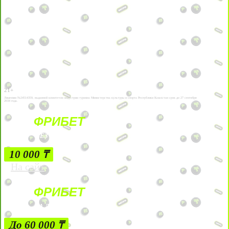
21+
Лицензии №24514359, выданной комитетом индустрии туризма Министерства культуры и спорта Республики Казахстан срок до 27 сентября
2034 года.
ФРИБЕТ
БЕЗ УСЛОВИЙ
10 000 ₸
На сайт
ФРИБЕТ
ЗА ДЕПОЗИТЫ
До 60 000 ₸