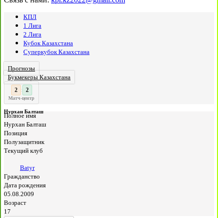
КПЛ
1 Лига
2 Лига
Кубок Казахстана
Суперкубок Казахстана
Прогнозы
Букмекеры Казахстана
3
2
:
Матч-центр
Нурхан Балташ
Полное имя
Нурхан Балташ
Позиция
Полузащитник
Текущий клуб
Batyr
Гражданство
Дата рождения
05.08.2009
Возраст
17