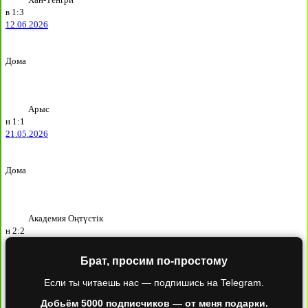
в
1:3
12.06.2026
Дома
Арыс
н
1:1
21.05.2026
Дома
Академия Оңтүстік
н
2:2
Брат, просим по-простому
Если ты читаешь нас — подпишись на Telegram.
Добьём 5000 подписчиков — от меня подарки.