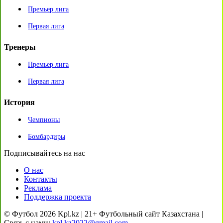
Премьер лига
Первая лига
Тренеры
Премьер лига
Первая лига
История
Чемпионы
Бомбардиры
Подписывайтесь на нас
О нас
Контакты
Реклама
Поддержка проекта
© Футбол 2026 Kpl.kz | 21+ Футбольный сайт Казахстана |
Связь с нами:
kpl.kz2022@gmail.com