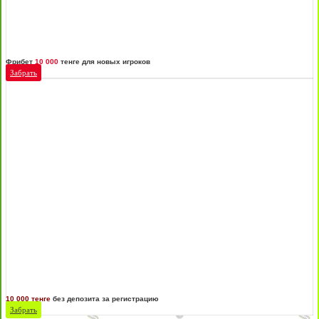
Фрибет
10 000
тенге для новых игроков
Забрать
10 000 тенге
без депозита за регистрацию
Забрать