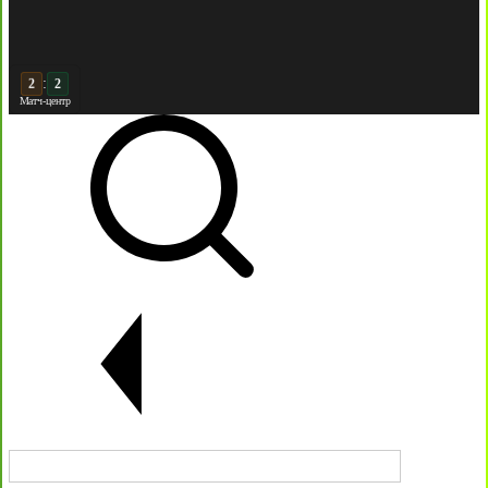
:
3
2
Матч-центр