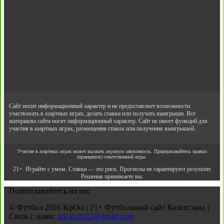
Сайт носит информационный характер и не предоставляет возможности
участвовать в азартных играх, делать ставки или получать выигрыши. Все
материалы сайта носят информационный характер. Сайт не имеет функций для
участия в азартных играх, размещения ставок или получения выигрышей.
Участие в азартных играх может вызвать игровую зависимость. Придерживайтесь правил
(принципов) ответственной игры.
21+. Играйте с умом. Ставки — это риск. Прогнозы не гарантируют результат.
Решения принимаете вы.
Подписывайтесь на нас
© Футбол 2026 Kpl.kz | 21+ Футбольный сайт Казахстана |
Связь с нами:
kpl.kz2022@gmail.com