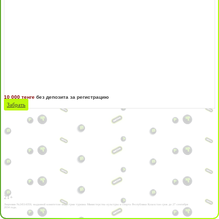
10 000 тенге
без депозита за регистрацию
Забрать
21+
Лицензии №24514359, выданной комитетом индустрии туризма Министерства культуры и спорта Республики Казахстан срок до 27 сентября
2034 года.