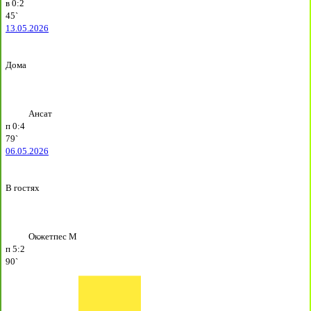
в
0:2
45`
13.05.2026
Дома
Ансат
п
0:4
79`
06.05.2026
В гостях
Окжетпес М
п
5:2
90`