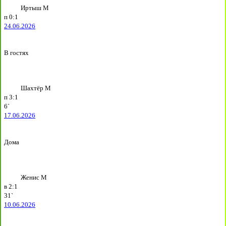
Иртыш М
п
0:1
24.06.2026
В гостях
Шахтёр М
п
3:1
6`
17.06.2026
Дома
Женис М
в
2:1
31`
10.06.2026