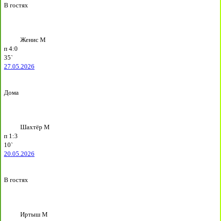
В гостях
Женис М
п
4:0
35`
27.05.2026
Дома
Шахтёр М
п
1:3
10`
20.05.2026
В гостях
Иртыш М