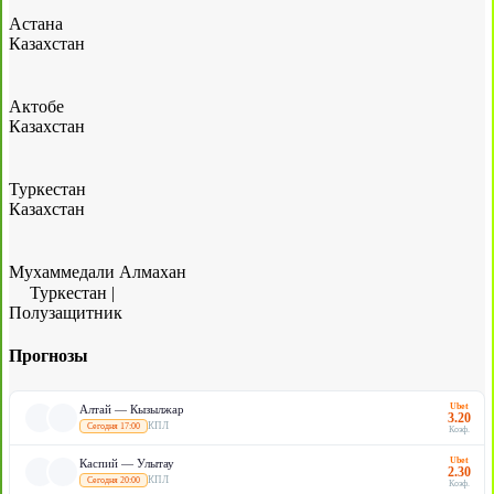
Астана
Казахстан
Актобе
Казахстан
Туркестан
Казахстан
Мухаммедали Алмахан
Туркестан
|
Полузащитник
Прогнозы
Ubet
Алтай — Кызылжар
3.20
КПЛ
Сегодня 17:00
Коэф.
Ubet
Каспий — Улытау
2.30
КПЛ
Сегодня 20:00
Коэф.