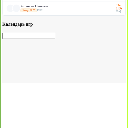
Ubet
Астана — Окжетпес
1.86
КПЛ
Завтра 18:00
Коэф.
Календарь игр