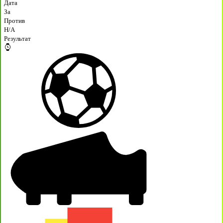
Дата
За
Против
H/A
Результат