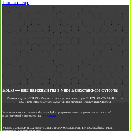
Показать еще
Kpl.kz — ваш надежный гид в мире Казахстанского футбола!
Сетевое издание «KPLKZ» Свидетельство о регистрации: серия № KZ11VPY00109441 выдано
09.01.2025 Министерством культуры и информации Республики Казахстан.
Использование материалов сайта www.kpl.kz разрешено только с размещением активной
индексируемой гиперссылки на
www.kpl.kz
Участие в азартных играх может вызвать игровую зависимость. Придерживайтесь правил
(принципов) ответственной игры.