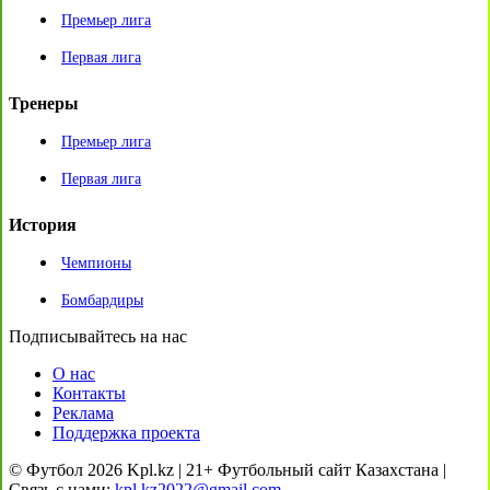
Премьер лига
Первая лига
Тренеры
Премьер лига
Первая лига
История
Чемпионы
Бомбардиры
Подписывайтесь на нас
О нас
Контакты
Реклама
Поддержка проекта
© Футбол 2026 Kpl.kz | 21+ Футбольный сайт Казахстана |
Связь с нами:
kpl.kz2022@gmail.com