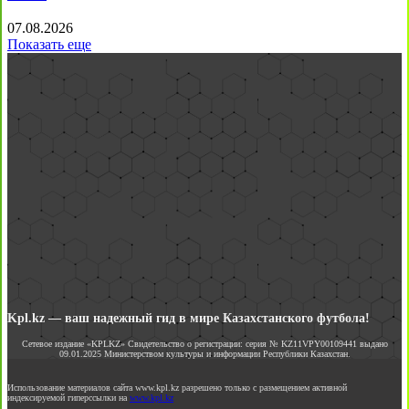
07.08.2026
Показать еще
Kpl.kz — ваш надежный гид в мире Казахстанского футбола!
Сетевое издание «KPLKZ» Свидетельство о регистрации: серия № KZ11VPY00109441 выдано
09.01.2025 Министерством культуры и информации Республики Казахстан.
Использование материалов сайта www.kpl.kz разрешено только с размещением активной
индексируемой гиперссылки на
www.kpl.kz