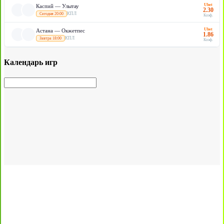
Ubet
Каспий — Улытау
2.30
КПЛ
Сегодня 20:00
Коэф.
Ubet
Астана — Окжетпес
1.86
КПЛ
Завтра 18:00
Коэф.
Календарь игр