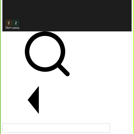
:
3
2
Матч-центр