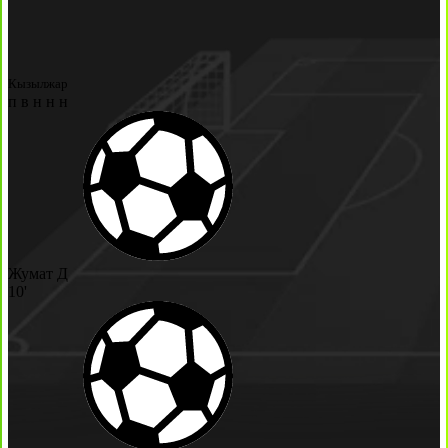
Кызылжар
п
в
н
н
н
Жумат Д
10'