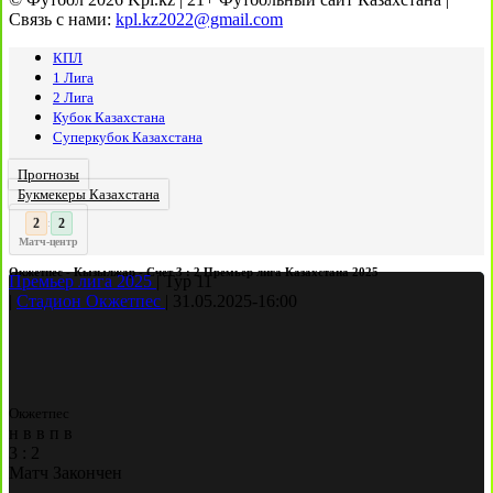
Связь с нами:
kpl.kz2022@gmail.com
КПЛ
1 Лига
2 Лига
Кубок Казахстана
Суперкубок Казахстана
Прогнозы
Букмекеры Казахстана
3
2
:
Матч-центр
Окжетпес - Кызылжар - Счет 3 : 2 Премьер лига Казахстана 2025
Премьер лига 2025
|
Тур 11
|
Стадион Окжетпес
|
31.05.2025
-
16:00
Окжетпес
н
в
в
п
в
3
:
2
Матч Закончен