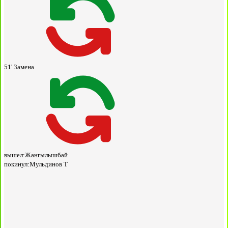
51'
Замена
вышел:
Жангылышбай
покинул:
Мульдинов Т