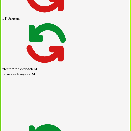
51'
Замена
вышел:
Жакипбаев М
покинул:
Елеукин М