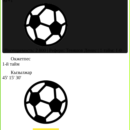
90'+1'
|
Посещаемость: 2 800
|
Рефери: Тевяшов Денис
|
1-тайм: 1-0
Окжетпес
1-й тайм
Кызылжар
45'
15'
30'