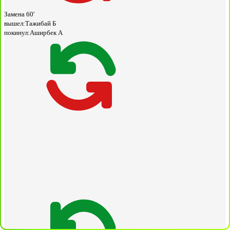
Замена
60'
вышел:
Тажибай Б
покинул:
Аширбек А