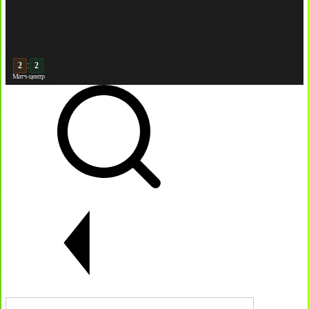
:
3
2
Матч-центр