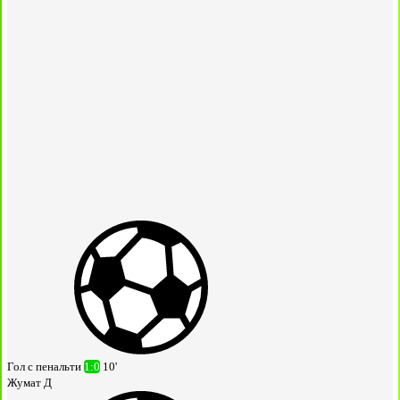
Гол с пенальти
1:0
10'
Жумат Д