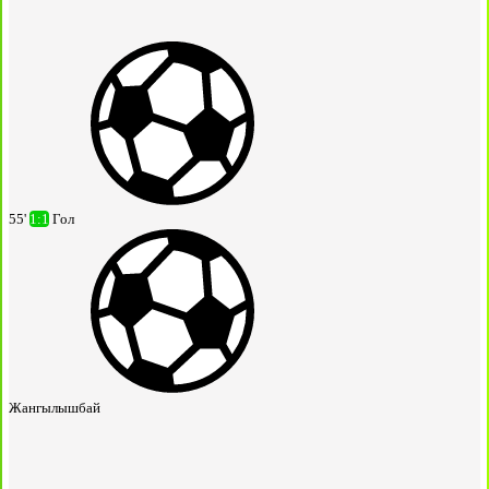
55'
1:1
Гол
Жангылышбай