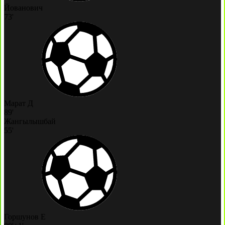
Йованович
73'
Марат Д
89'
Жангылышбай
55'
Горшунов Е