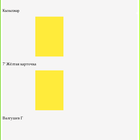
Кызылжар
7'
Жёлтая карточка
Валгушев Г