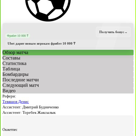
Получить бонус
→
Фрибет 10 000 ₸
Ubet дарит новым игрокам фрибет 10 000 ₸
Обзор матча
Составы
Статистика
Таблица
Бомбардиры
Последние матчи
Следующий матч
Видео
Рефери:
Тевяшов Денис
Ассистент:
Дмитрий Будниченко
Ассистент:
Торебек Жаксылык
Окжетпес