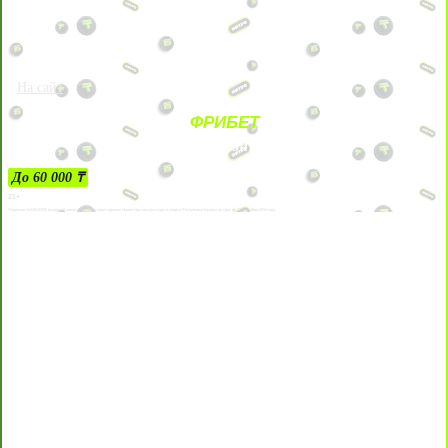
На сайт
ФРИБЕТ
ЗА ДЕПОЗИТЫ
До 60 000 ₸
21+
Лицензии №24514359, выданной комитетом индустрии туризма Министерства культуры и спорта Республики Казахстан срок до 27 сентября 2034 года.