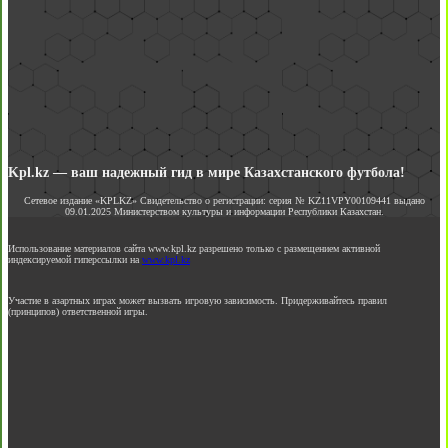
Kpl.kz — ваш надежный гид в мире Казахстанского футбола!
Сетевое издание «KPLKZ» Свидетельство о регистрации: серия № KZ11VPY00109441 выдано
09.01.2025 Министерством культуры и информации Республики Казахстан.
Использование материалов сайта www.kpl.kz разрешено только с размещением активной
индексируемой гиперссылки на
www.kpl.kz
Участие в азартных играх может вызвать игровую зависимость. Придерживайтесь правил
(принципов) ответственной игры.