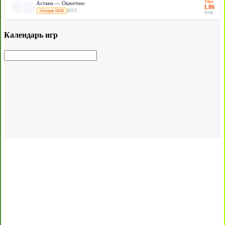
Ubet
Астана — Окжетпес
1.86
КПЛ
Сегодня 18:00
Коэф.
Календарь игр