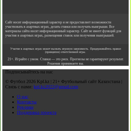
Сайт носит информационный характер и не предоставляет возможности
участвовать в азартных играх, делать ставки или получать выигрыши. Все
материалы сайта носят информационный характер. Сайт не имеет функций для
участия в азартных играх, размещения ставок или получения выигрышей.
Участие в азартных играх может вызвать игровую зависимость. Придерживайтесь правил
(принципов) ответственной игры.
21+. Играйте с умом. Ставки — это риск. Прогнозы не гарантируют результат.
Решения принимаете вы.
Подписывайтесь на нас
© Футбол 2026 Kpl.kz | 21+ Футбольный сайт Казахстана |
Связь с нами:
kpl.kz2022@gmail.com
О нас
Контакты
Реклама
Поддержка проекта