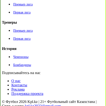
Премьер лига
Первая лига
Тренеры
Премьер лига
Первая лига
История
Чемпионы
Бомбардиры
Подписывайтесь на нас
О нас
Контакты
Реклама
Поддержка проекта
© Футбол 2026 Kpl.kz | 21+ Футбольный сайт Казахстана |
Связь с нами:
kpl.kz2022@gmail.com