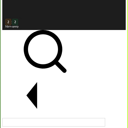
:
3
2
Матч-центр