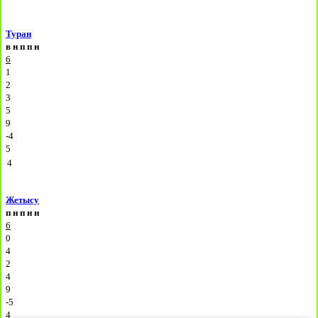
Туран
в
н
п
п
н
6
1
2
3
5
9
-4
5
4
Жетысу
п
н
п
н
н
6
0
4
2
4
9
-5
4