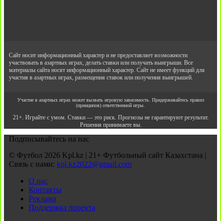
Сайт носит информационный характер и не предоставляет возможности
участвовать в азартных играх, делать ставки или получать выигрыши. Все
материалы сайта носят информационный характер. Сайт не имеет функций для
участия в азартных играх, размещения ставок или получения выигрышей.
Участие в азартных играх может вызвать игровую зависимость. Придерживайтесь правил
(принципов) ответственной игры.
21+. Играйте с умом. Ставки — это риск. Прогнозы не гарантируют результат.
Решения принимаете вы.
Подписывайтесь на нас
© Футбол 2026 Kpl.kz | 21+ Футбольный сайт Казахстана |
Связь с нами:
kpl.kz2022@gmail.com
О нас
Контакты
Реклама
Поддержка проекта