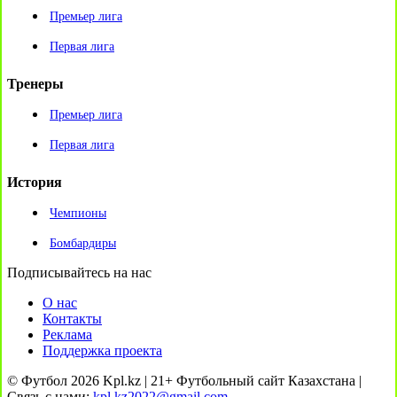
Премьер лига
Первая лига
Тренеры
Премьер лига
Первая лига
История
Чемпионы
Бомбардиры
Подписывайтесь на нас
О нас
Контакты
Реклама
Поддержка проекта
© Футбол 2026 Kpl.kz | 21+ Футбольный сайт Казахстана |
Связь с нами:
kpl.kz2022@gmail.com