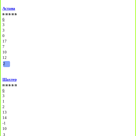
Астана
в
н
в
н
в
6
3
3
0
17
7
10
12
2
Шахтер
п
н
в
в
п
6
3
1
2
13
14
-1
10
3