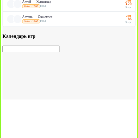
Ubet
Алтай — Кызылжар
3.20
КПЛ
8 Авг · 17:00
Коэф.
Ubet
Астана — Окжетпес
1.86
КПЛ
9 Авг · 18:00
Коэф.
Календарь игр