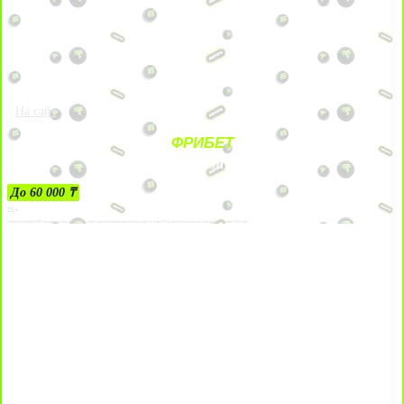
На сайт
ФРИБЕТ
ЗА ДЕПОЗИТЫ
До 60 000 ₸
21+
Лицензии №24514359, выданной комитетом индустрии туризма Министерства культуры и спорта Республики Казахстан срок до 27 сентября 2034 года.