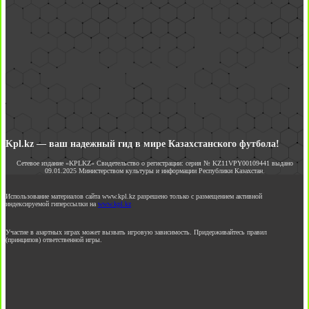
Kpl.kz — ваш надежный гид в мире Казахстанского футбола!
Сетевое издание «KPLKZ» Свидетельство о регистрации: серия № KZ11VPY00109441 выдано
09.01.2025 Министерством культуры и информации Республики Казахстан.
Использование материалов сайта www.kpl.kz разрешено только с размещением активной
индексируемой гиперссылки на
www.kpl.kz
Участие в азартных играх может вызвать игровую зависимость. Придерживайтесь правил
(принципов) ответственной игры.