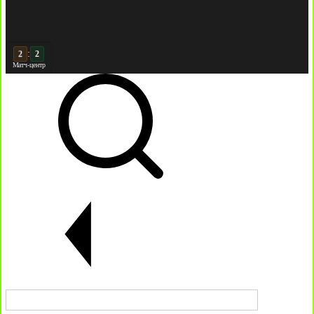
:
2
Матч-центр