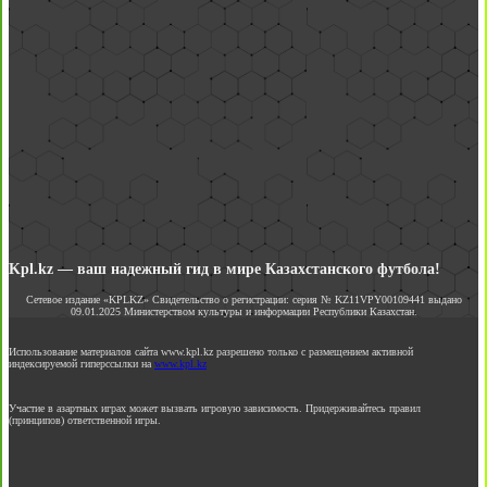
Kpl.kz — ваш надежный гид в мире Казахстанского футбола!
Сетевое издание «KPLKZ» Свидетельство о регистрации: серия № KZ11VPY00109441 выдано
09.01.2025 Министерством культуры и информации Республики Казахстан.
Использование материалов сайта www.kpl.kz разрешено только с размещением активной
индексируемой гиперссылки на
www.kpl.kz
Участие в азартных играх может вызвать игровую зависимость. Придерживайтесь правил
(принципов) ответственной игры.