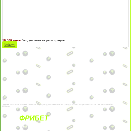
10 000 тенге
без депозита за регистрацию
Забрать
21+
Лицензии №24514359, выданной комитетом индустрии туризма Министерства культуры и спорта Республики Казахстан срок до 27 сентября
2034 года.
ФРИБЕТ
БЕЗ УСЛОВИЙ