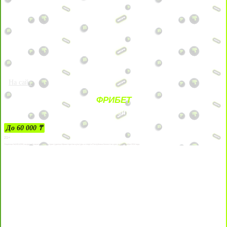
На сайт
ФРИБЕТ
ЗА ДЕПОЗИТЫ
До 60 000 ₸
21+
Лицензии №24514359, выданной комитетом индустрии туризма Министерства культуры и спорта Республики Казахстан срок до 27 сентября 2034 года.