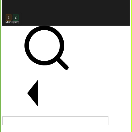
:
3
2
Матч-центр