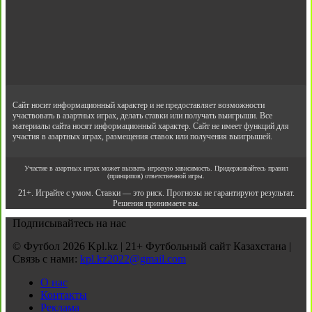
Сайт носит информационный характер и не предоставляет возможности
участвовать в азартных играх, делать ставки или получать выигрыши. Все
материалы сайта носят информационный характер. Сайт не имеет функций для
участия в азартных играх, размещения ставок или получения выигрышей.
Участие в азартных играх может вызвать игровую зависимость. Придерживайтесь правил
(принципов) ответственной игры.
21+. Играйте с умом. Ставки — это риск. Прогнозы не гарантируют результат.
Решения принимаете вы.
Подписывайтесь на нас
© Футбол 2026 Kpl.kz | 21+ Футбольный сайт Казахстана |
Связь с нами:
kpl.kz2022@gmail.com
О нас
Контакты
Реклама