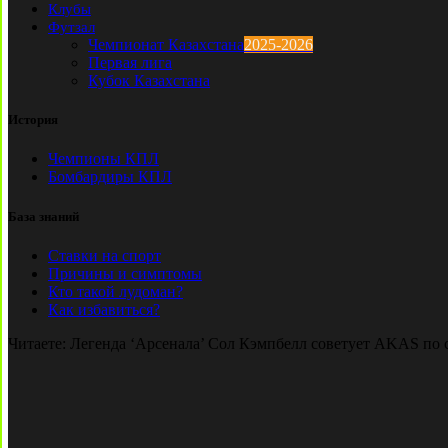
Клубы
Футзал
Чемпионат Казахстана
2025-2026
Первая лига
Кубок Казахстана
История
Чемпионы КПЛ
Бомбардиры КПЛ
База знаний
Ставки на спорт
Причины и симптомы
Кто такой лудоман?
Как избавиться?
Читаете:
Легенда ‘Арсенала’ Сол Кэмпбелл советует AKAS по 