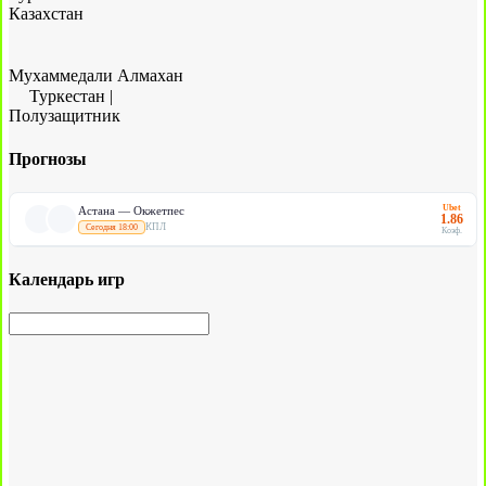
Казахстан
Мухаммедали Алмахан
Туркестан
|
Полузащитник
Прогнозы
Ubet
Астана — Окжетпес
1.86
КПЛ
Сегодня 18:00
Коэф.
Календарь игр