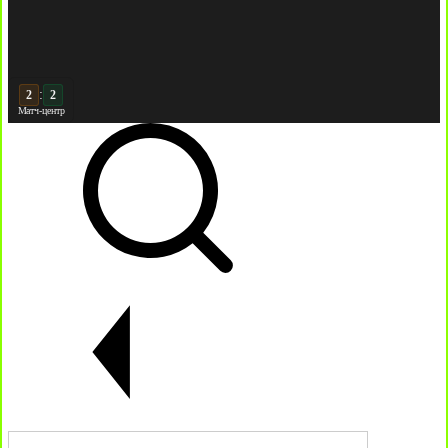
:
3
Матч-центр