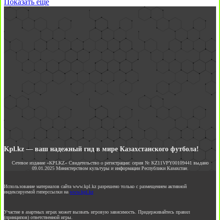
Показать еще
Kpl.kz — ваш надежный гид в мире Казахстанского футбола!
Сетевое издание «KPLKZ» Свидетельство о регистрации: серия № KZ11VPY00109441 выдано
09.01.2025 Министерством культуры и информации Республики Казахстан.
Использование материалов сайта www.kpl.kz разрешено только с размещением активной
индексируемой гиперссылки на
www.kpl.kz
Участие в азартных играх может вызвать игровую зависимость. Придерживайтесь правил
(принципов) ответственной игры.