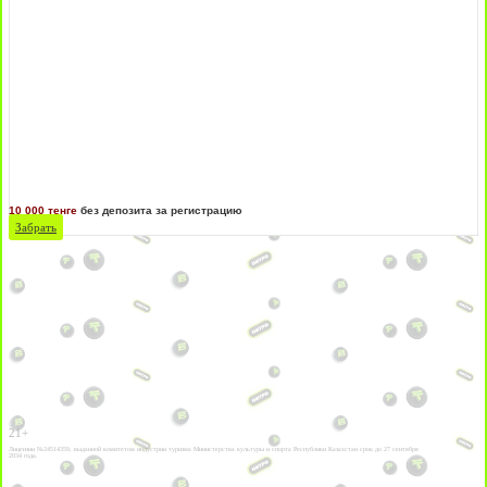
10 000 тенге
без депозита за регистрацию
Забрать
21+
Лицензии №24514359, выданной комитетом индустрии туризма Министерства культуры и спорта Республики Казахстан срок до 27 сентября
2034 года.