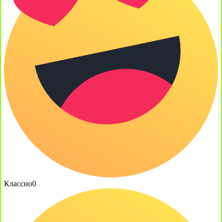
Классно
0