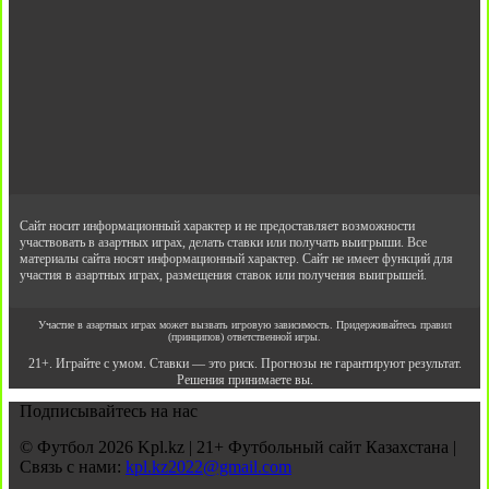
Сайт носит информационный характер и не предоставляет возможности
участвовать в азартных играх, делать ставки или получать выигрыши. Все
материалы сайта носят информационный характер. Сайт не имеет функций для
участия в азартных играх, размещения ставок или получения выигрышей.
Участие в азартных играх может вызвать игровую зависимость. Придерживайтесь правил
(принципов) ответственной игры.
21+. Играйте с умом. Ставки — это риск. Прогнозы не гарантируют результат.
Решения принимаете вы.
Подписывайтесь на нас
© Футбол 2026 Kpl.kz | 21+ Футбольный сайт Казахстана |
Связь с нами:
kpl.kz2022@gmail.com