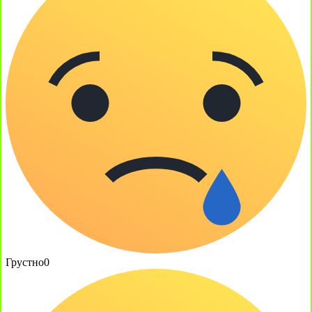
Грустно
0