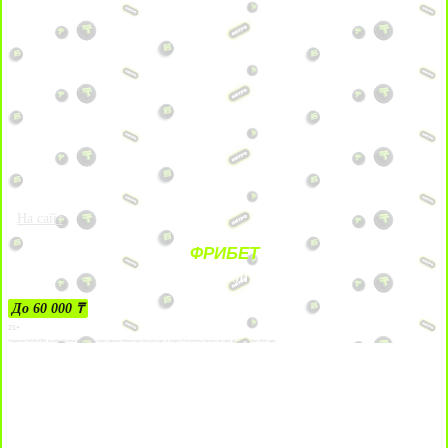
На сайт
ФРИБЕТ
ЗА ДЕПОЗИТЫ
До 60 000 ₸
21+
Лицензии №24514359, выданной комитетом индустрии туризма Министерства культуры и спорта Республики Казахстан срок до 27 сентября 2034 года.