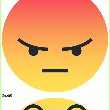
Злой
0