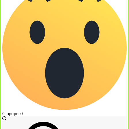
Сюрприз
0