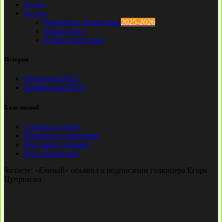
Клубы
Футзал
Чемпионат Казахстана
2025-2026
Первая лига
Кубок Казахстана
История
Чемпионы КПЛ
Бомбардиры КПЛ
База знаний
Ставки на спорт
Причины и симптомы
Кто такой лудоман?
Как избавиться?
Читаете:
«Елимай» объявил о подписании голкипера Егора
Цуприкова