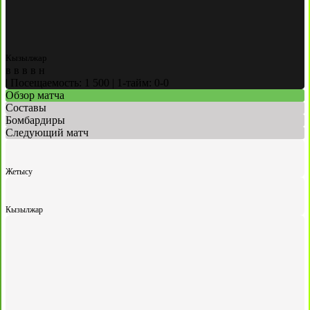
Кызылжар
в
в
в
в
н
|
Посещаемость: 1 500
|
1-тайм: 0-0
Обзор матча
Составы
Бомбардиры
Следующий матч
Жетысу
Кызылжар