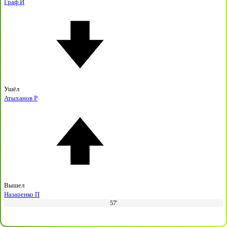
Граф И
Ушёл
Атыханов Р
Вышел
Назаренко П
57'