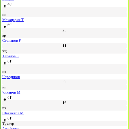
46'
нп
Макацария Т
69'
25
вр
Степанов Р
11
зщ
Тапалов Е
61'
пз
Черединов
9
нп
Чиканчи М
61'
16
пз
Шахметов М
61'
Тренер
Али Алиев