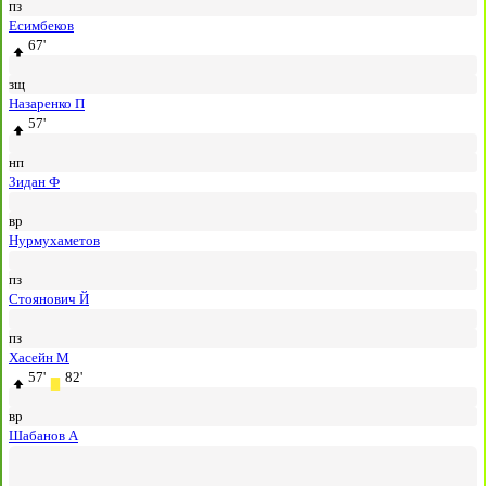
пз
Есимбеков
67'
зщ
Назаренко П
57'
нп
Зидан Ф
вр
Нурмухаметов
пз
Стоянович Й
пз
Хасейн М
57'
82'
вр
Шабанов А