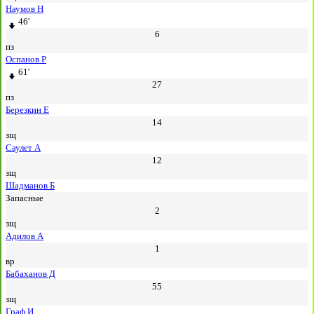
Наумов Н
46'
6
пз
Оспанов Р
61'
27
пз
Березкин Е
14
зщ
Саулет А
12
зщ
Шадманов Б
Запасные
2
зщ
Адилов А
1
вр
Бабаханов Д
55
зщ
Граф И