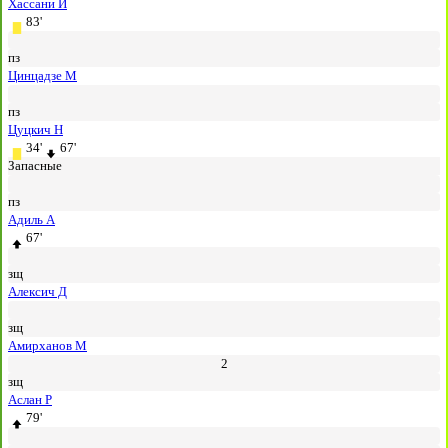
Хассани И
83'
пз
Цинцадзе М
пз
Цуцкич Н
34'
67'
Запасные
пз
Адиль А
67'
зщ
Алексич Д
зщ
Амирханов М
2
зщ
Аслан Р
79'