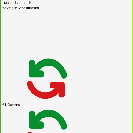
вышел:
Тапалов Е
покинул:
Веселинович
61'
Замена