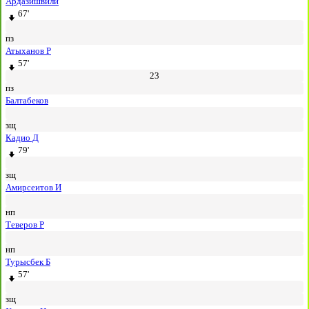
Ардазишвили
67'
пз
Атыханов Р
57'
23
пз
Балтабеков
зщ
Кадио Д
79'
зщ
Амирсеитов И
нп
Теверов Р
нп
Турысбек Б
57'
зщ