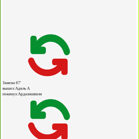
Замена
67'
вышел:
Адиль А
покинул:
Ардазишвили