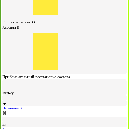
Жёлтая карточка
83'
Хассани И
Приблизительный расстановка состава
Жетысу
вр
Пасеченко А
пз