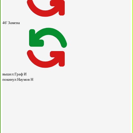
46'
Замена
вышел:
Граф И
покинул:
Наумов Н