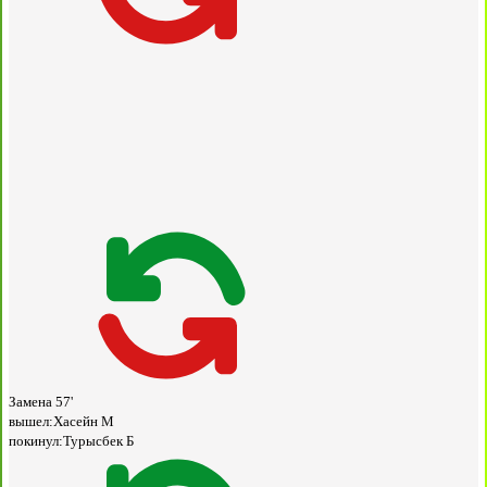
Замена
57'
вышел:
Хасейн М
покинул:
Турысбек Б