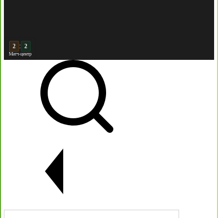
:
3
2
Матч-центр