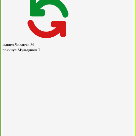
вышел:
Чиканчи М
покинул:
Мульдинов Т