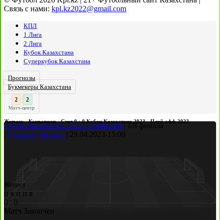
Связь с нами:
kpl.kz2022@gmail.com
КПЛ
1 Лига
2 Лига
Кубок Казахстана
Суперкубок Казахстана
Прогнозы
Букмекеры Казахстана
3
2
:
Матч-центр
Жетысу - Кызылжар - Счет 0 : 0 Кубок Казахстана 2023 - Плей-офф 2023
Кубок Казахстана 2023 - Плей-офф
|
1/8 финала
|
Стадион Жетысу
|
29.04.2023
-
15:00
Жетысу
н
в
п
п
в
0
:
0
Матч Закончен