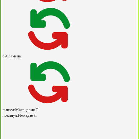
69'
Замена
вышел:
Макацария Т
покинул:
Имнадзе Л