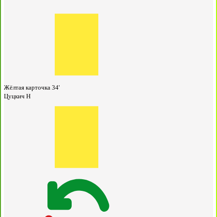
Жёлтая карточка
34'
Цуцкич Н