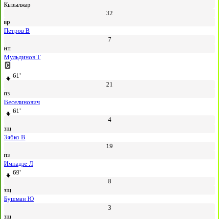
Кызылжар
32
вр
Петров В
7
нп
Мульдинов Т
61'
21
пз
Веселинович
61'
4
зщ
Зябко В
19
пз
Имнадзе Л
69'
8
зщ
Бушман Ю
3
зщ