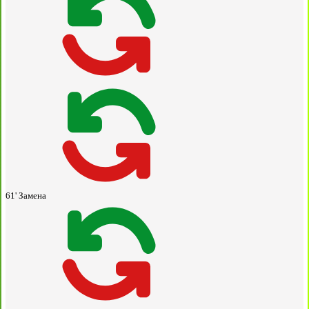
61'
Замена