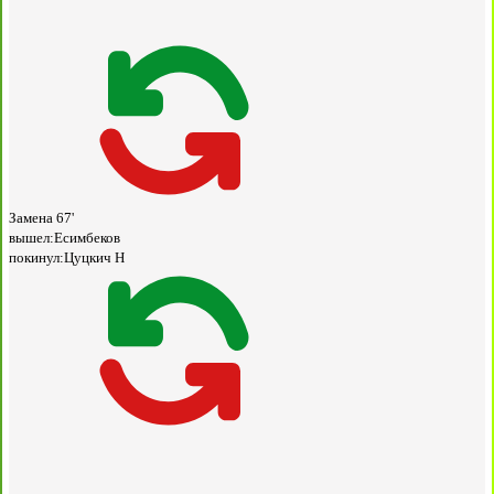
Замена
67'
вышел:
Есимбеков
покинул:
Цуцкич Н