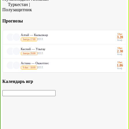
Туркестан
|
Полузащитник
Прогнозы
Ubet
Алтай — Кызылжар
3.20
КПЛ
Завтра 17:00
Коэф.
Ubet
Каспий — Улытау
2.30
КПЛ
Завтра 20:00
Коэф.
Ubet
Астана — Окжетпес
1.86
КПЛ
9 Авг · 18:00
Коэф.
Календарь игр