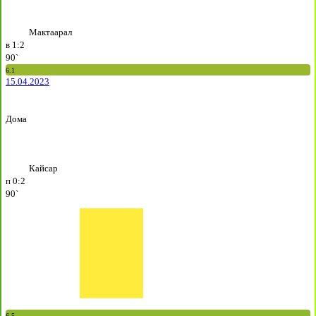
Мактаарал
в
1:2
90`
6.1
15.04.2023
Дома
Кайсар
п
0:2
90`
6.5