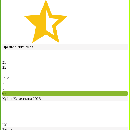
Премьер лига 2023
23
22
1
1979′
5
1
6.7
Кубок Казахстана 2023
1
1
79′
Всего: