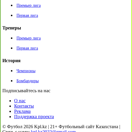
Премьер лига
Первая лига
Тренеры
Премьер лига
Первая лига
История
Чемпионы
Бомбардиры
Подписывайтесь на нас
О нас
Контакты
Реклама
Поддержка проекта
© Футбол 2026 Kpl.kz | 21+ Футбольный сайт Казахстана |
Связь с нами:
kpl.kz2022@gmail.com