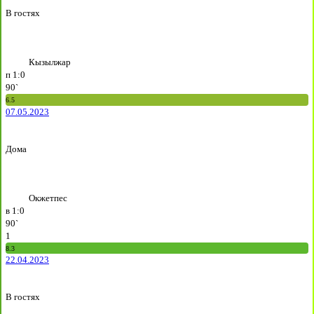
В гостях
Кызылжар
п
1:0
90`
6.5
07.05.2023
Дома
Окжетпес
в
1:0
90`
1
8.3
22.04.2023
В гостях