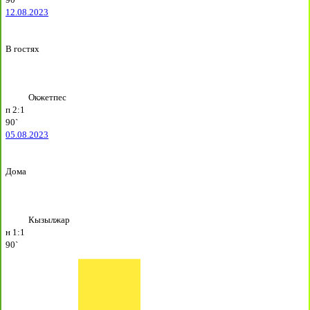
12.08.2023
В гостях
Окжетпес
п
2:1
90`
05.08.2023
Дома
Кызылжар
н
1:1
90`