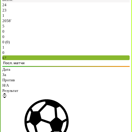
24
23
1
2058′
5
0
0
0 (0)
1
0
6.7
Посл. матчи
Дата
За
Против
H/A
Результат