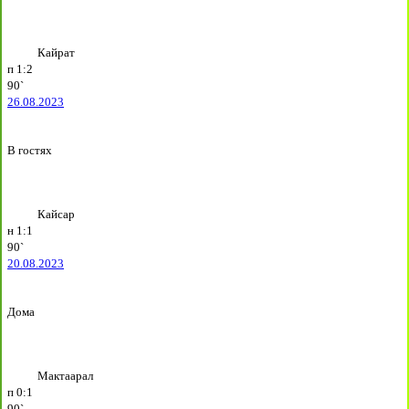
Кайрат
п
1:2
90`
26.08.2023
В гостях
Кайсар
н
1:1
90`
20.08.2023
Дома
Мактаарал
п
0:1
90`