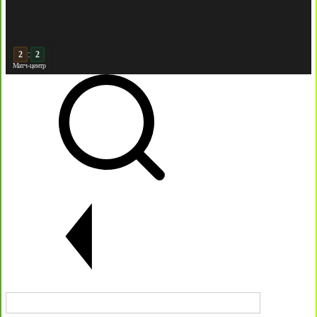
:
3
2
Матч-центр