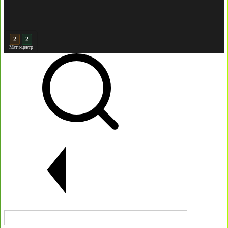
:
3
2
Матч-центр