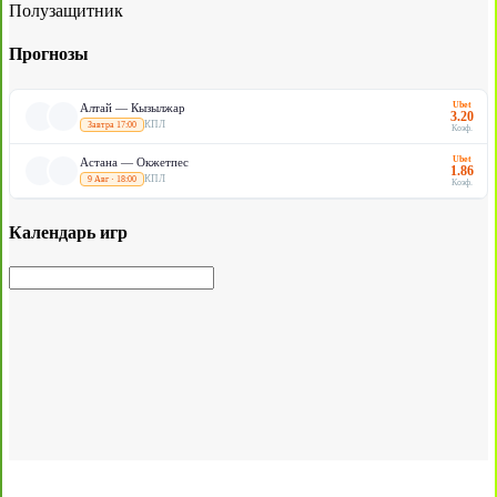
Полузащитник
Прогнозы
Ubet
Алтай — Кызылжар
3.20
КПЛ
Завтра 17:00
Коэф.
Ubet
Астана — Окжетпес
1.86
КПЛ
9 Авг · 18:00
Коэф.
Календарь игр