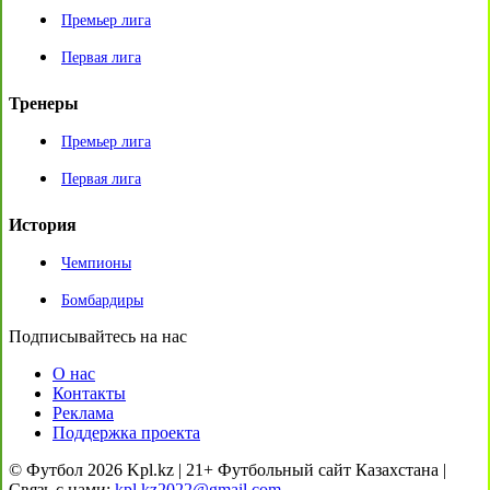
Премьер лига
Первая лига
Тренеры
Премьер лига
Первая лига
История
Чемпионы
Бомбардиры
Подписывайтесь на нас
О нас
Контакты
Реклама
Поддержка проекта
© Футбол 2026 Kpl.kz | 21+ Футбольный сайт Казахстана |
Связь с нами:
kpl.kz2022@gmail.com