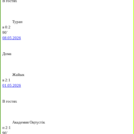
В гостях
Туран
в
0:2
90`
08.05.2026
Дома
Жайык
в
2:1
01.05.2026
В гостях
Академия Оңтүстік
п
2:1
90`