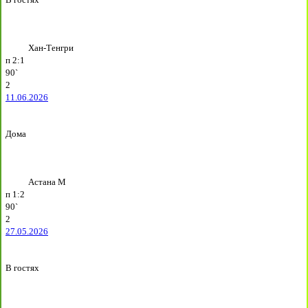
Хан-Тенгри
п
2:1
90`
2
11.06.2026
Дома
Астана М
п
1:2
90`
2
27.05.2026
В гостях