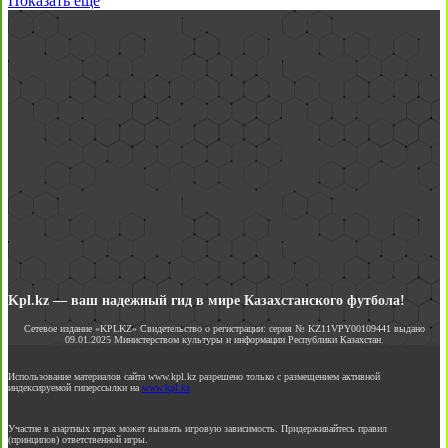
Показать еще
Kpl.kz — ваш надежный гид в мире Казахстанского футбола!
Сетевое издание «KPLKZ» Свидетельство о регистрации: серия № KZ11VPY00109441 выдано
09.01.2025 Министерством культуры и информации Республики Казахстан.
Использование материалов сайта www.kpl.kz разрешено только с размещением активной
индексируемой гиперссылки на
www.kpl.kz
Участие в азартных играх может вызвать игровую зависимость. Придерживайтесь правил
(принципов) ответственной игры.