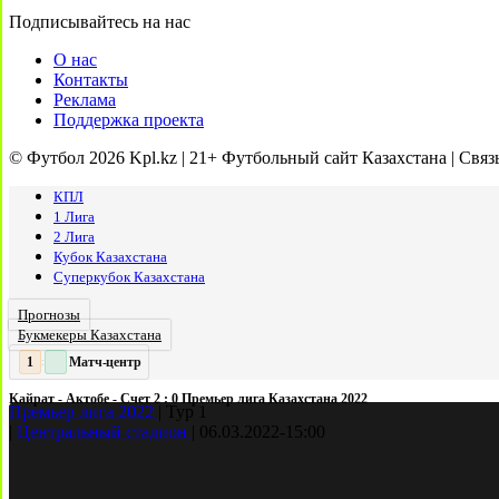
Подписывайтесь на нас
О нас
Контакты
Реклама
Поддержка проекта
© Футбол 2026 Kpl.kz | 21+ Футбольный сайт Казахстана | Связ
КПЛ
1 Лига
2 Лига
Кубок Казахстана
Суперкубок Казахстана
Прогнозы
Букмекеры Казахстана
Матч-центр
2
:
Кайрат - Актобе - Счет 2 : 0 Премьер лига Казахстана 2022
Премьер лига 2022
|
Тур 1
|
Центральный стадион
|
06.03.2022
-
15:00