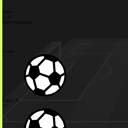
Кайрат
2
:
0
Матч Закончен
Актобе
Канте Х
67'