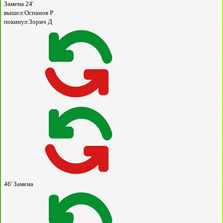
Замена
24'
вышел:
Оспанов Р
покинул:
Зорич Д
46'
Замена