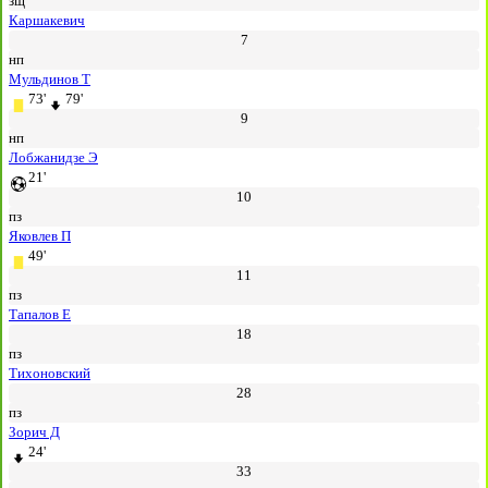
зщ
Каршакевич
7
нп
Мульдинов Т
73'
79'
9
нп
Лобжанидзе Э
21'
10
пз
Яковлев П
49'
11
пз
Тапалов Е
18
пз
Тихоновский
28
пз
Зорич Д
24'
33