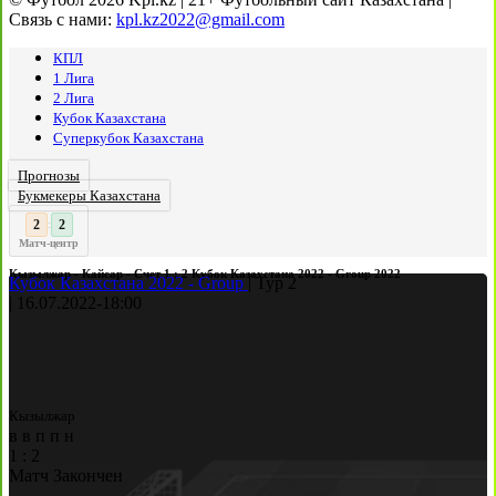
Связь с нами:
kpl.kz2022@gmail.com
КПЛ
1 Лига
2 Лига
Кубок Казахстана
Суперкубок Казахстана
Прогнозы
Букмекеры Казахстана
3
2
:
Матч-центр
Кызылжар - Кайсар - Счет 1 : 2 Кубок Казахстана 2022 - Group 2022
Кубок Казахстана 2022 - Group
|
Тур 2
|
16.07.2022
-
18:00
Кызылжар
в
в
п
п
н
1
:
2
Матч Закончен