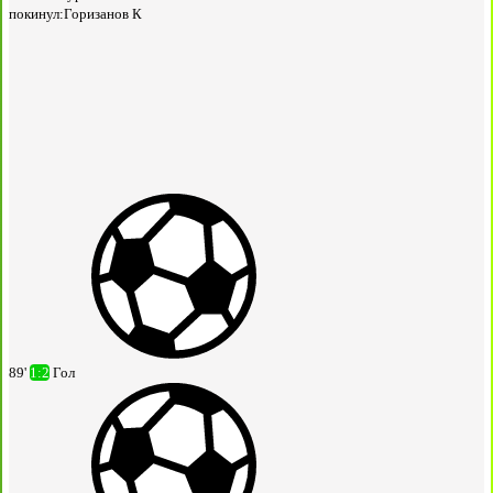
покинул:
Горизанов К
89'
1:2
Гол