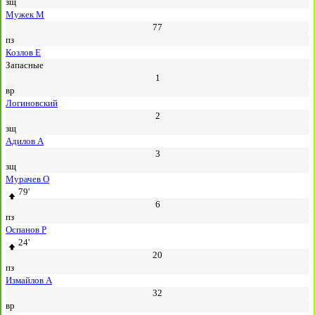
зщ
Мужек М
77
пз
Козлов Е
Запасные
1
вр
Логиновский
2
зщ
Адилов А
3
зщ
Мурачев О
79'
6
пз
Оспанов Р
24'
20
пз
Измайлов А
32
вр