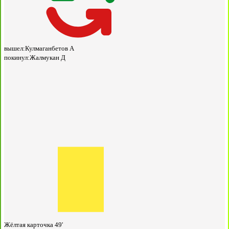
вышел:
Кулмаганбетов А
покинул:
Жалмукан Д
Жёлтая карточка
49'