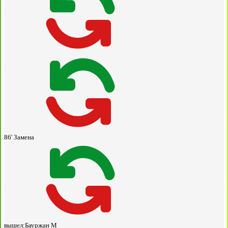
86'
Замена
вышел:
Бауржан М