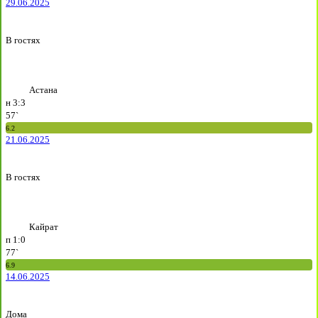
29.06.2025
В гостях
Астана
н
3:3
57`
6.2
21.06.2025
В гостях
Кайрат
п
1:0
77`
6.9
14.06.2025
Дома