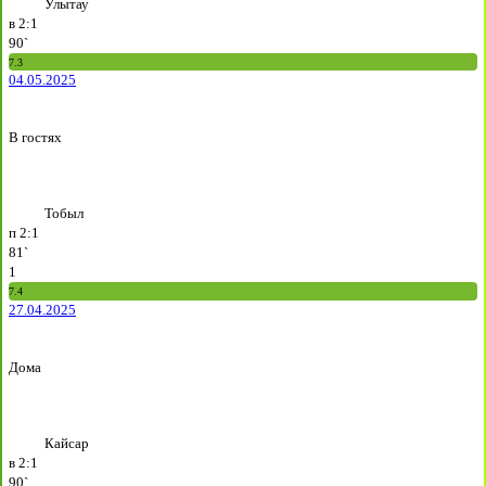
Улытау
в
2:1
90`
7.3
04.05.2025
В гостях
Тобыл
п
2:1
81`
1
7.4
27.04.2025
Дома
Кайсар
в
2:1
90`