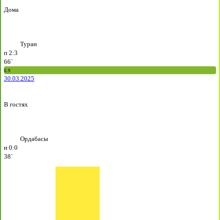
Дома
Туран
п
2:3
66`
6.9
30.03.2025
В гостях
Ордабасы
н
0:0
38`