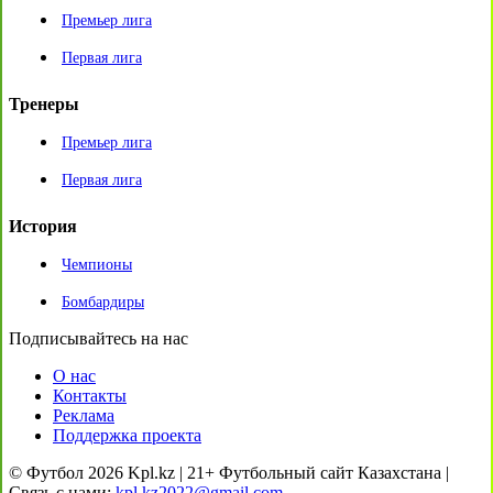
Премьер лига
Первая лига
Тренеры
Премьер лига
Первая лига
История
Чемпионы
Бомбардиры
Подписывайтесь на нас
О нас
Контакты
Реклама
Поддержка проекта
© Футбол 2026 Kpl.kz | 21+ Футбольный сайт Казахстана |
Связь с нами:
kpl.kz2022@gmail.com