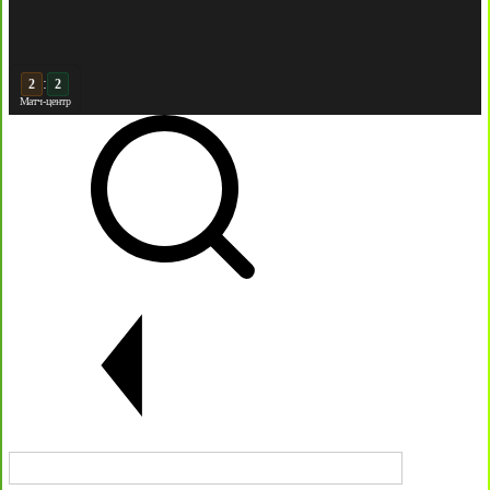
:
2
Матч-центр