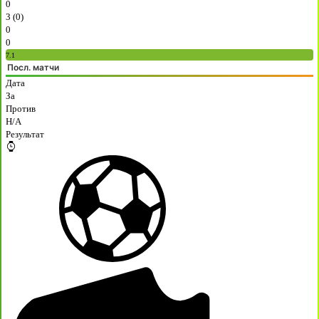
0
3 (0)
0
0
7.1
Посл. матчи
Дата
За
Против
H/A
Результат