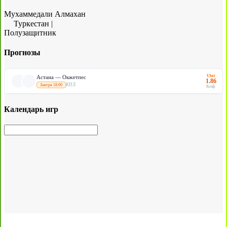
Мухаммедали Алмахан
Туркестан
|
Полузащитник
Прогнозы
Ubet
Астана — Окжетпес
1.86
КПЛ
Завтра 18:00
Коэф.
Календарь игр