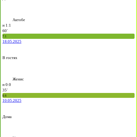
Актобе
н
1:1
60`
7.1
18.05.2025
В гостях
Женис
н
0:0
35`
6.6
10.05.2025
Дома