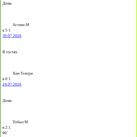
Дома
Астана М
в
5:1
30.07.2026
В гостях
Хан-Тенгри
в
0:1
24.07.2026
Дома
Тобыл М
в
2:1
90`