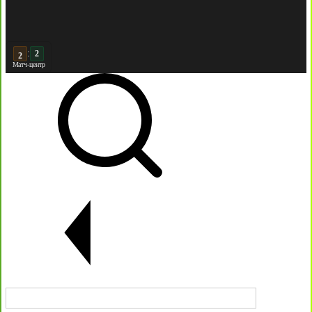
:
2
Матч-центр