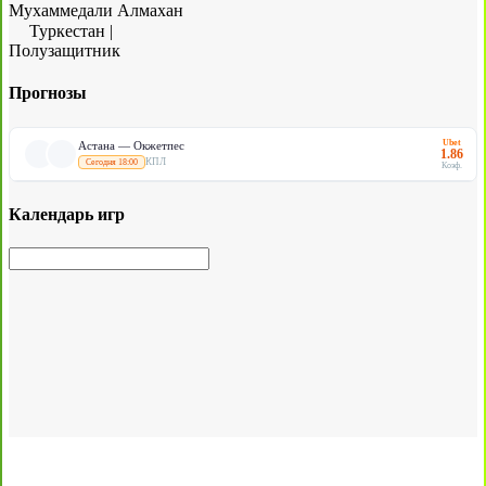
Мухаммедали Алмахан
Туркестан
|
Полузащитник
Прогнозы
Ubet
Астана — Окжетпес
1.86
КПЛ
Сегодня 18:00
Коэф.
Календарь игр