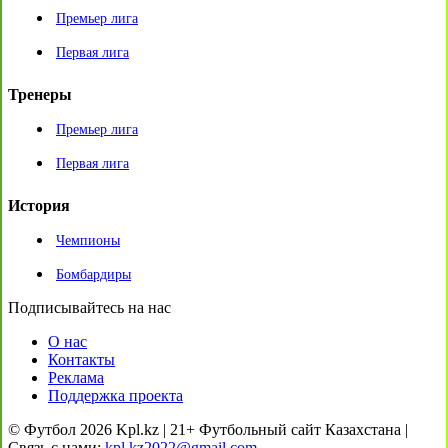
Премьер лига
Первая лига
Тренеры
Премьер лига
Первая лига
История
Чемпионы
Бомбардиры
Подписывайтесь на нас
О нас
Контакты
Реклама
Поддержка проекта
© Футбол 2026 Kpl.kz | 21+ Футбольный сайт Казахстана |
Связь с нами:
kpl.kz2022@gmail.com