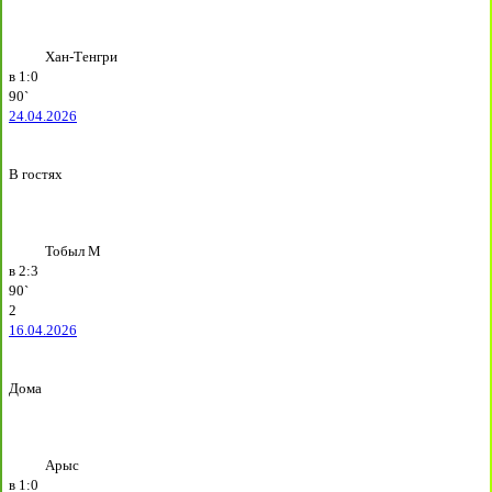
Хан-Тенгри
в
1:0
90`
24.04.2026
В гостях
Тобыл М
в
2:3
90`
2
16.04.2026
Дома
Арыс
в
1:0