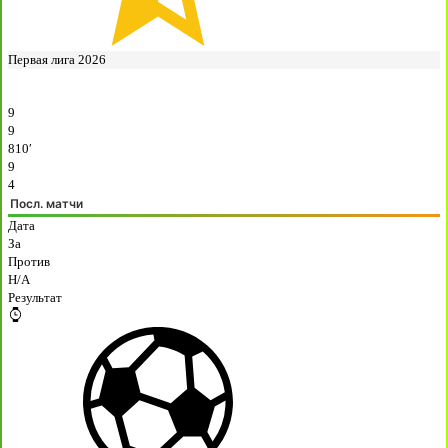
Первая лига 2026
9
9
810′
9
4
Посл. матчи
Дата
За
Против
H/A
Результат