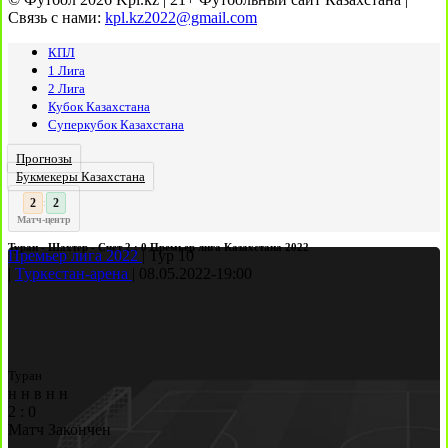
Связь с нами:
kpl.kz2022@gmail.com
КПЛ
1 Лига
2 Лига
Кубок Казахстана
Суперкубок Казахстана
Прогнозы
Букмекеры Казахстана
3
2
:
Матч-центр
Туран - Шахтер - Счет 2 : 0 Премьер лига Казахстана 2022
Премьер лига 2022
|
Тур 10
|
Туркестан-арена
|
08.05.2022
-
19:00
Туран
н
н
в
н
н
2
:
0
Матч Закончен