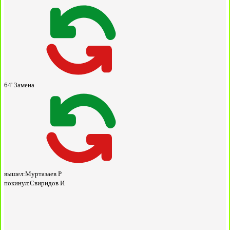
64'
Замена
вышел:
Муртазаев Р
покинул:
Свиридов И