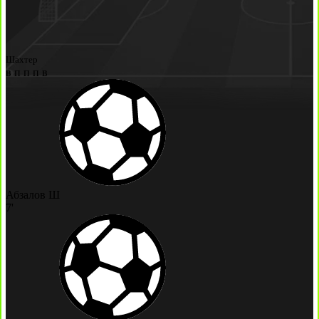
Шахтер
в
п
п
п
в
Абзалов Ш
7'