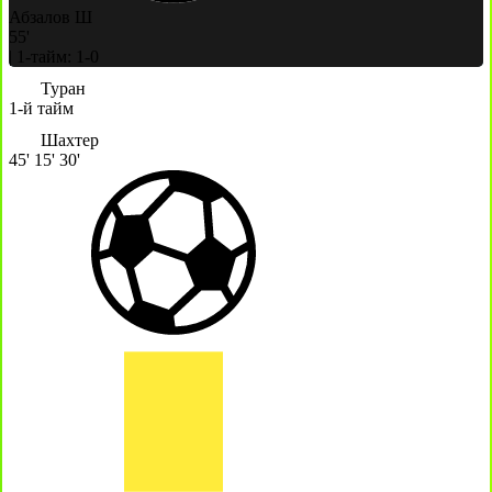
Абзалов Ш
55'
|
1-тайм: 1-0
Туран
1-й тайм
Шахтер
45'
15'
30'