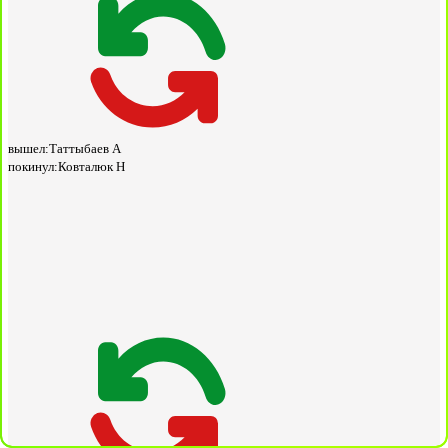
вышел:
Таттыбаев А
покинул:
Ковталюк Н