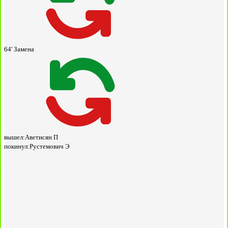
64'
Замена
вышел:
Аветисян П
покинул:
Рустемович Э