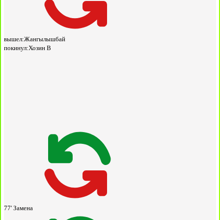
вышел:
Жангылышбай
покинул:
Хозин В
77'
Замена