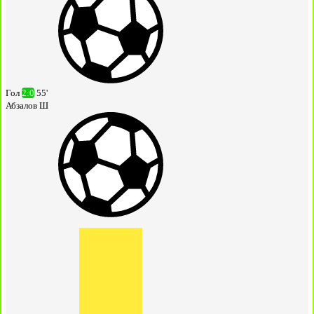
Гол
2:0
55'
Абзалов Ш