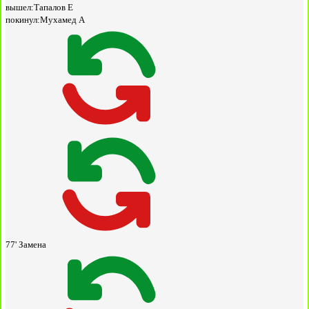
вышел:
Тапалов Е
покинул:
Мухамед А
77'
Замена