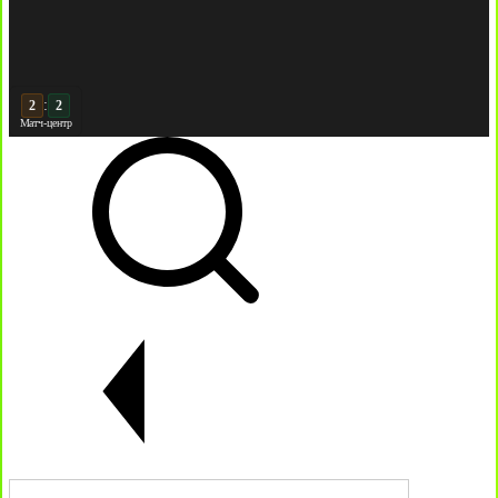
:
3
2
Матч-центр