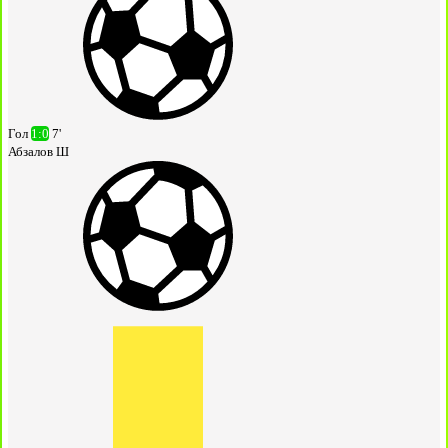
Гол
1:0
7'
Абзалов Ш