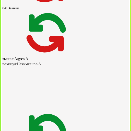
64'
Замена
вышел:
Адуев А
покинул:
Назымханов А