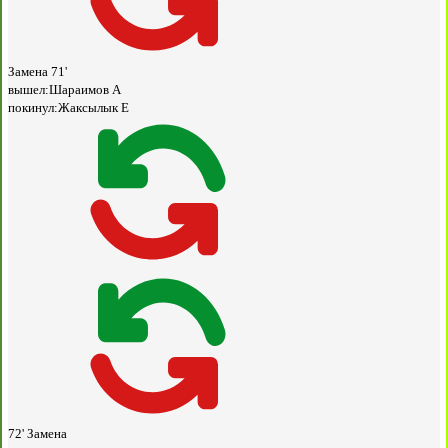
Замена
71'
вышел:
Шараимов А
покинул:
Жаксылык Е
72'
Замена