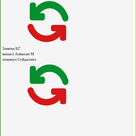
Замена
82'
вышел:
Алмахан М
покинул:
Сейдахмет