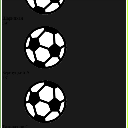
Шарипхан
59'
Березуцкий А
73'
Тажикенов С