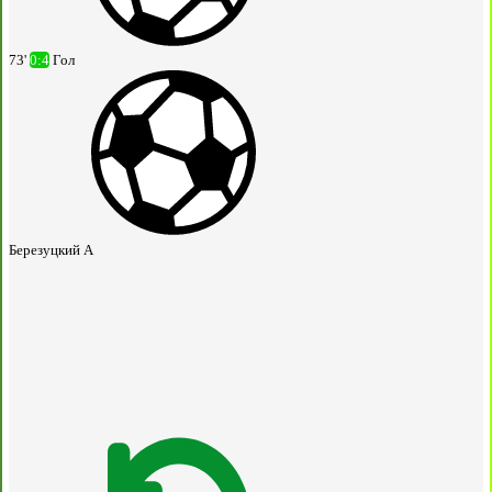
73'
0:4
Гол
Березуцкий А