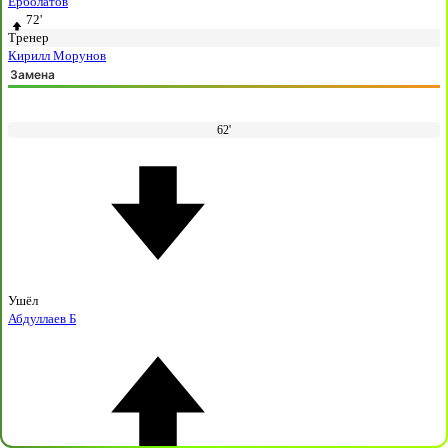
Ерболатов
72'
Тренер
Кирилл Морунов
Замена
62'
Ушёл
Абдуллаев Б