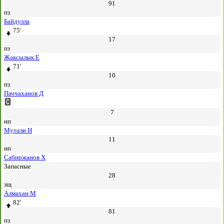
91
пз
Байдулла
75'
17
пз
Жаксылык Е
71'
10
пз
Паччаханов Д
7
нп
Мутали Н
11
нп
Сабиржанов Х
Запасные
28
зщ
Алмахан М
82'
81
пз