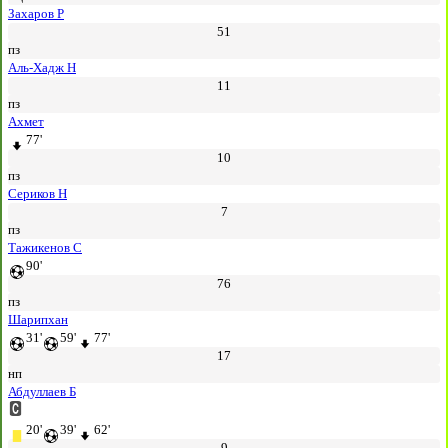
Захаров Р
51
пз
Аль-Хадж Н
11
пз
Ахмет
77'
10
пз
Сериков Н
7
пз
Тажикенов С
90'
76
пз
Шарипхан
31'
59'
77'
17
нп
Абдуллаев Б
20'
39'
62'
9