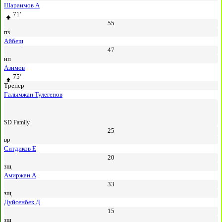
Шараимов А
71'
55
пз
Айбеш
47
нп
Азимов
75'
Тренер
Галымжан Тулегенов
SD Family
25
вр
Ситдиков Е
20
зщ
Амиржан А
33
зщ
Дуйсенбек Д
15
зщ