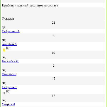
Приблизительный расстановка состава
Туркестан
22
вр
Сейдахмет А
4
зщ
Аманбай А
84'
19
зщ
Басымбек Ж
2
зщ
Омирбек Б
45
зщ
Сейдахмет
82'
87
зщ
Умаров И