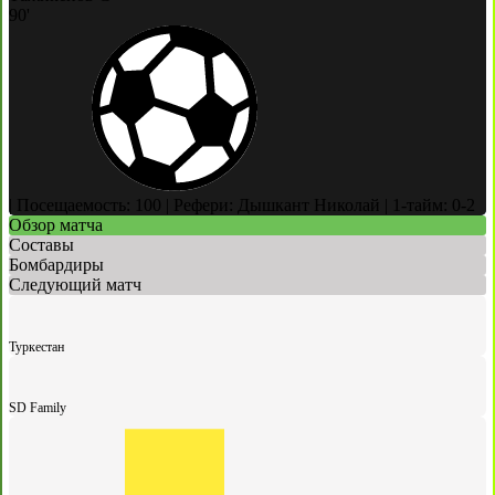
90'
|
Посещаемость: 100
|
Рефери: Дышкант Николай
|
1-тайм: 0-2
Обзор матча
Составы
Бомбардиры
Следующий матч
Туркестан
SD Family