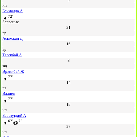
нп
Баймолда А
72'
Запасные
31
вр
Асымжан Д
16
вр
Тезекбай А
8
зщ
Эркинбай Ж
77'
14
пз
Валиев
77'
19
нп
Березуцкий А
62'
73'
27
нп