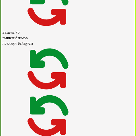
Замена
75'
вышел:
Азимов
покинул:
Байдулла