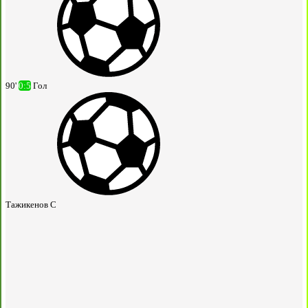
90'
0:5
Гол
Тажикенов С