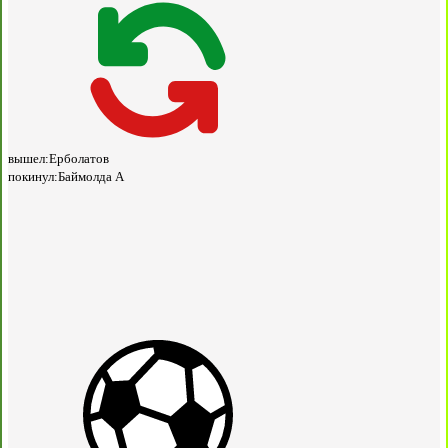
вышел:
Ерболатов
покинул:
Баймолда А