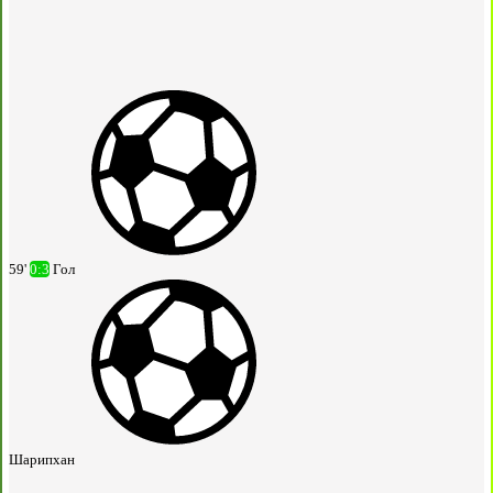
59'
0:3
Гол
Шарипхан