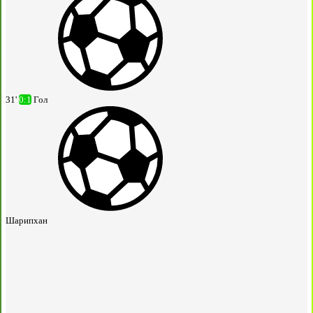
31'
0:1
Гол
Шарипхан