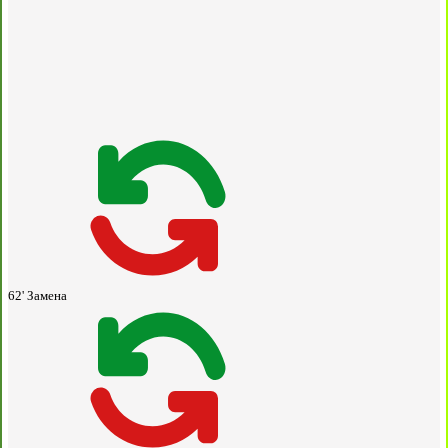
62'
Замена