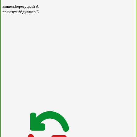
вышел:
Березуцкий А
покинул:
Абдуллаев Б