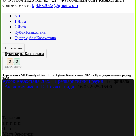
Связь с нами:
kpl.kz2022@gmail.com
КПЛ
1 Лига
2 Лига
Кубок Казахстана
Суперкубок Казахстана
Прогнозы
Букмекеры Казахстана
3
3
:
Матч-центр
Туркестан - SD Family - Счет 0 : 5 Кубок Казахстана 2025 - Предварителный раунд
2025
Кубок Казахстана 2025 - Предварителный раунд
|
1/4 финала
|
Академия имени Е. Пехлеваниди
|
16.03.2025
-
15:00
Туркестан
в
п
п
п
п
0
:
5
Матч Закончен