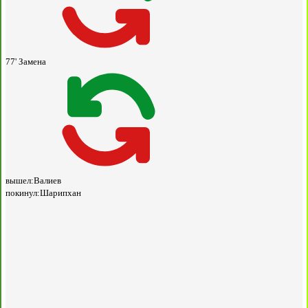
77'
Замена
вышел:
Валиев
покинул:
Шарипхан