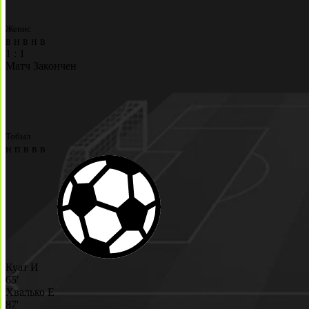
Женис
в
н
в
н
в
1
:
1
Матч Закончен
Тобыл
н
п
в
в
в
Куат И
65'
Хвалько Е
87'