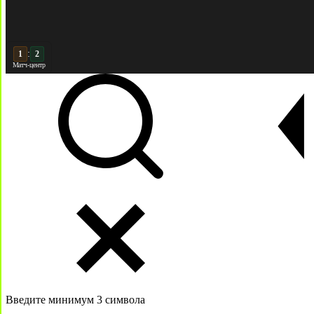
:
2
2
Матч-центр
Введите минимум 3 символа