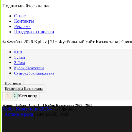
Подписывайтесь на нас
О нас
Контакты
Реклама
Поддержка проекта
© Футбол 2026 Kpl.kz | 21+ Футбольный сайт Казахстана | Связ
КПЛ
1 Лига
2 Лига
Кубок Казахстана
Суперкубок Казахстана
Прогнозы
Букмекеры Казахстана
Матч-центр
2
2
:
Женис - Тобыл - Счет 1 : 1 Кубок Казахстана 2025 - 2025
Кубок Казахстана 2025 -
|
1/2 финала
|
Астана-Арена
|
29.08.2025
-
19:00