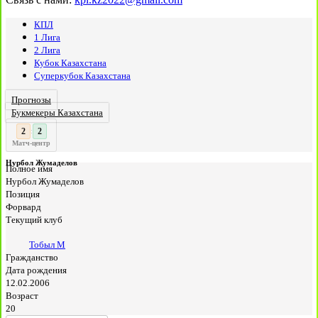
КПЛ
1 Лига
2 Лига
Кубок Казахстана
Суперкубок Казахстана
Прогнозы
Букмекеры Казахстана
3
3
:
Матч-центр
Нурбол Жумаделов
Полное имя
Нурбол Жумаделов
Позиция
Форвард
Текущий клуб
Тобыл М
Гражданство
Дата рождения
12.02.2006
Возраст
20