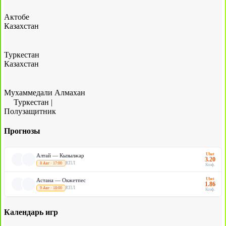
Актобе
Казахстан
Туркестан
Казахстан
Мухаммедали Алмахан
Туркестан
|
Полузащитник
Прогнозы
Ubet
Алтай — Кызылжар
3.20
КПЛ
8 Авг · 17:00
Коэф.
Ubet
Астана — Окжетпес
1.86
КПЛ
9 Авг · 18:00
Коэф.
Календарь игр