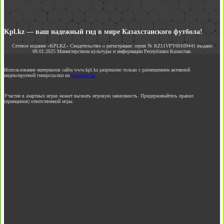
Kpl.kz — ваш надежный гид в мире Казахстанского футбола!
Сетевое издание «KPLKZ» Свидетельство о регистрации: серия № KZ11VPY00109441 выдано
09.01.2025 Министерством культуры и информации Республики Казахстан.
Использование материалов сайта www.kpl.kz разрешено только с размещением активной
индексируемой гиперссылки на
www.kpl.kz
Участие в азартных играх может вызвать игровую зависимость. Придерживайтесь правил
(принципов) ответственной игры.