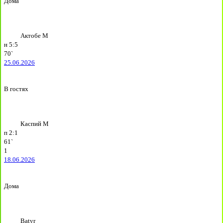
Дома
Актобе М
н
5:5
70`
25.06.2026
В гостях
Каспий М
п
2:1
61`
1
18.06.2026
Дома
Batyr