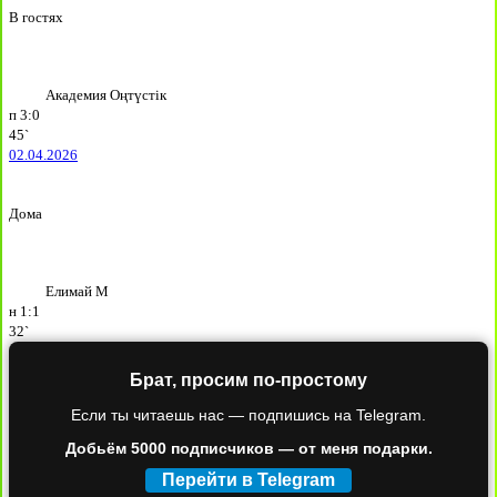
В гостях
Академия Оңтүстік
п
3:0
45`
02.04.2026
Дома
Елимай М
н
1:1
32`
Брат, просим по-простому
Если ты читаешь нас — подпишись на Telegram.
Добьём 5000 подписчиков — от меня подарки.
Перейти в Telegram