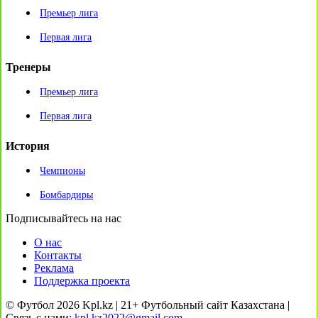
Премьер лига
Первая лига
Тренеры
Премьер лига
Первая лига
История
Чемпионы
Бомбардиры
Подписывайтесь на нас
О нас
Контакты
Реклама
Поддержка проекта
© Футбол 2026 Kpl.kz | 21+ Футбольный сайт Казахстана |
Связь с нами:
kpl.kz2022@gmail.com