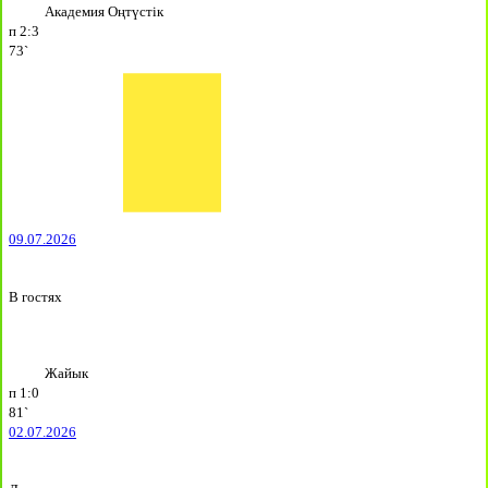
Академия Оңтүстік
п
2:3
73`
09.07.2026
В гостях
Жайык
п
1:0
81`
02.07.2026