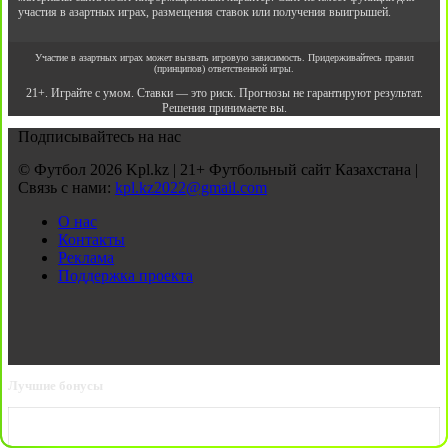
участия в азартных играх, размещения ставок или получения выигрышей.
Участие в азартных играх может вызвать игровую зависимость. Придерживайтесь правил
(принципов) ответственной игры.
21+. Играйте с умом. Ставки — это риск. Прогнозы не гарантируют результат.
Решения принимаете вы.
Подписывайтесь на нас
© Футбол 2026 Kpl.kz | 21+ Футбольный сайт Казахстана |
Связь с нами:
kpl.kz2022@gmail.com
О нас
Контакты
Реклама
Поддержка проекта
Лучшие бонусы