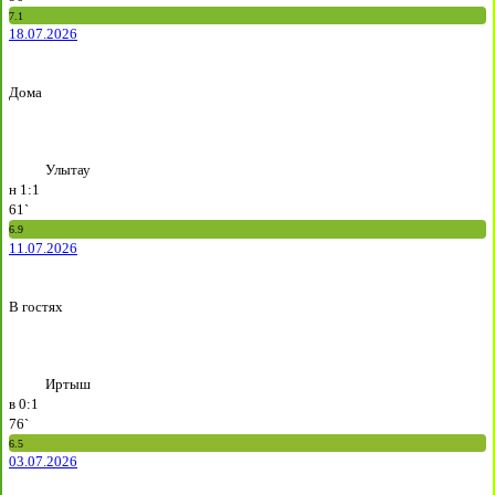
7.1
18.07.2026
Дома
Улытау
н
1:1
61`
6.9
11.07.2026
В гостях
Иртыш
в
0:1
76`
6.5
03.07.2026