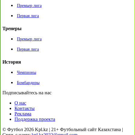
Премьер лига
Первая лига
Тренеры
Премьер лига
Первая лига
История
Чемпионы
Бомбардиры
Подписывайтесь на нас
О нас
Контакты
Реклама
Поддержка проекта
© Футбол 2026 Kpl.kz | 21+ Футбольный сайт Казахстана |
Связь с нами:
kpl.kz2022@gmail.com