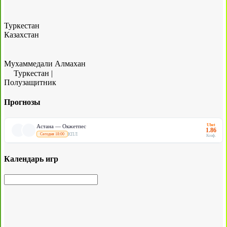
Туркестан
Казахстан
Мухаммедали Алмахан
Туркестан
|
Полузащитник
Прогнозы
Ubet
Астана — Окжетпес
1.86
КПЛ
Сегодня 18:00
Коэф.
Календарь игр