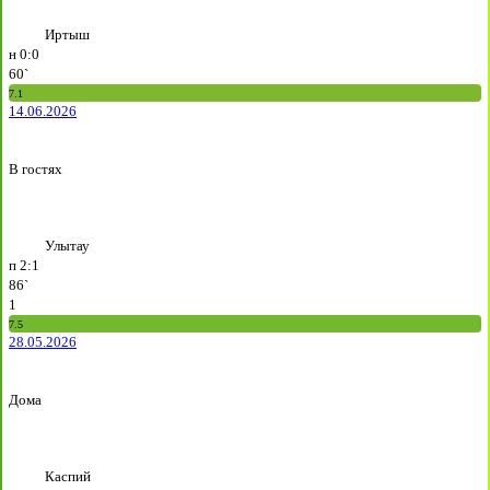
Иртыш
н
0:0
60`
7.1
14.06.2026
В гостях
Улытау
п
2:1
86`
1
7.5
28.05.2026
Дома
Каспий