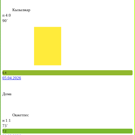
Кызылжар
п
4:0
90`
6.4
05.04.2026
Дома
Окжетпес
н
1:1
73`
7.2