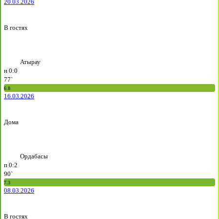
20.03.2026
В гостях
Атырау
н
0:0
77`
6.8
16.03.2026
Дома
Ордабасы
п
0:2
90`
7.3
08.03.2026
В гостях