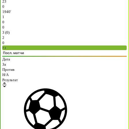
23
0
1940′
1
0
0
3 (0)
2
0
7.1
Посл. матчи
Дата
За
Против
H/A
Результат