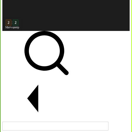
:
3
2
Матч-центр