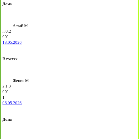
Дома
Алтай М
п
0:2
90`
13.05.2026
В гостях
Женис М
в
1:3
90`
1
06.05.2026
Дома