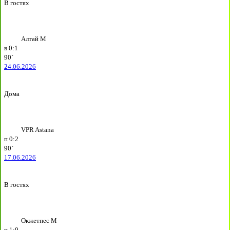
В гостях
Алтай М
в
0:1
90`
24.06.2026
Дома
VPR Astana
п
0:2
90`
17.06.2026
В гостях
Окжетпес М
п
1:0