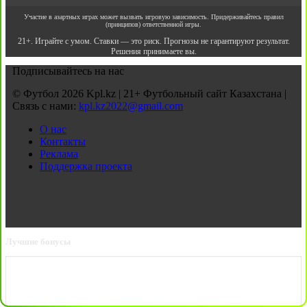
Участие в азартных играх может вызвать игровую зависимость. Придерживайтесь правил
(принципов) ответственной игры.
21+. Играйте с умом. Ставки — это риск. Прогнозы не гарантируют результат.
Решения принимаете вы.
Подписывайтесь на нас
© Футбол 2026 Kpl.kz | 21+ Футбольный сайт Казахстана |
Связь с нами:
kpl.kz2022@gmail.com
О нас
Контакты
Реклама
Поддержка проекта
Лучшие бонусы