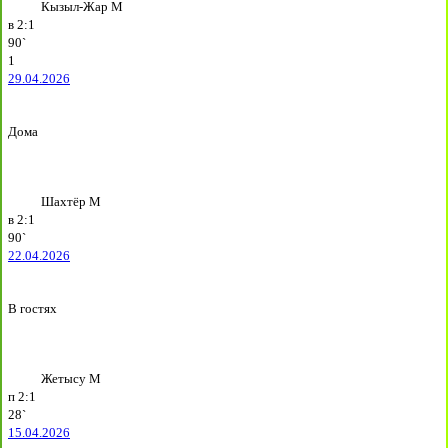
Кызыл-Жар М
в
2:1
90`
1
29.04.2026
Дома
Шахтёр М
в
2:1
90`
22.04.2026
В гостях
Жетысу М
п
2:1
28`
15.04.2026