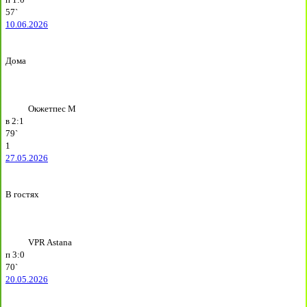
57`
10.06.2026
Дома
Окжетпес М
в
2:1
79`
1
27.05.2026
В гостях
VPR Astana
п
3:0
70`
20.05.2026