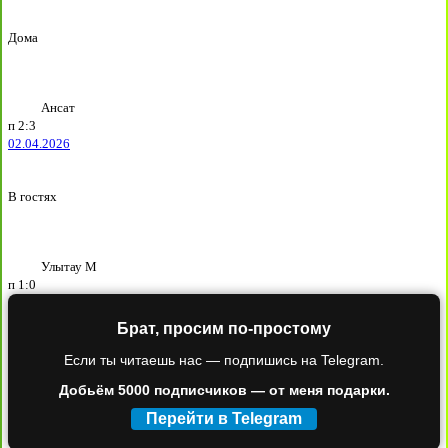
Дома
Ансат
п
2:3
02.04.2026
В гостях
Улытау М
п
1:0
Брат, просим по-простому
Если ты читаешь нас — подпишись на Telegram.
Добьём 5000 подписчиков — от меня подарки.
Перейти в Telegram