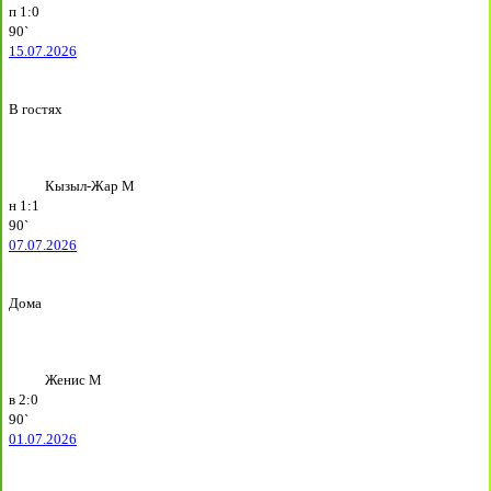
п
1:0
90`
15.07.2026
В гостях
Кызыл-Жар М
н
1:1
90`
07.07.2026
Дома
Женис М
в
2:0
90`
01.07.2026