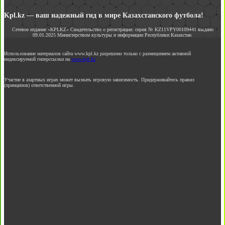
Kpl.kz — ваш надежный гид в мире Казахстанского футбола!
Сетевое издание «KPLKZ» Свидетельство о регистрации: серия № KZ11VPY00109441 выдано
09.01.2025 Министерством культуры и информации Республики Казахстан.
Использование материалов сайта www.kpl.kz разрешено только с размещением активной
индексируемой гиперссылки на
www.kpl.kz
Участие в азартных играх может вызвать игровую зависимость. Придерживайтесь правил
(принципов) ответственной игры.