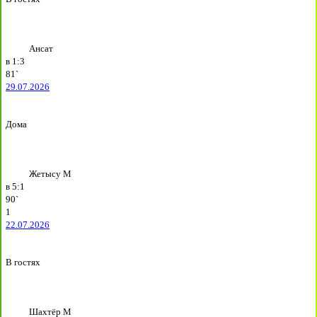
Ансат
в
1:3
81`
29.07.2026
Дома
Жетысу М
в
5:1
90`
1
22.07.2026
В гостях
Шахтёр М