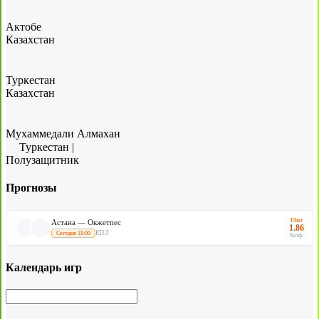
Актобе
Казахстан
Туркестан
Казахстан
Мухаммедали Алмахан
Туркестан
|
Полузащитник
Прогнозы
Ubet
Астана — Окжетпес
1.86
КПЛ
Сегодня 18:00
Коэф.
Календарь игр