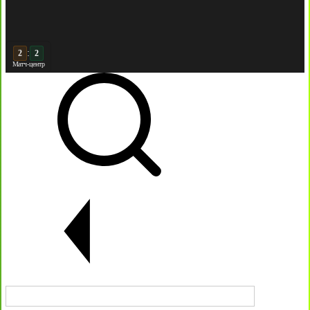
:
2
Матч-центр