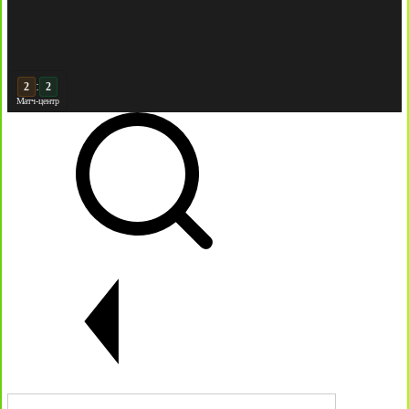
:
3
2
Матч-центр