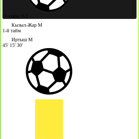
|
1-тайм: 0-1
Кызыл-Жар М
1-й тайм
Иртыш М
45'
15'
30'