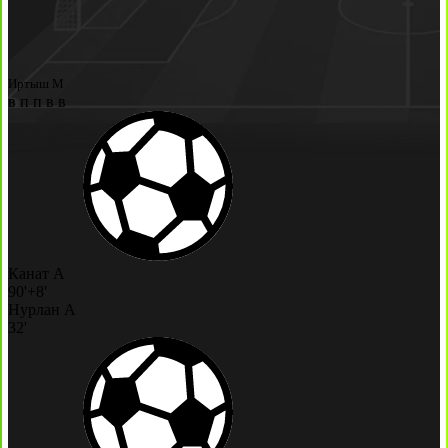
Иртыш М
в
п
п
в
в
Канат А
90'+8'
Нурлан А
32'