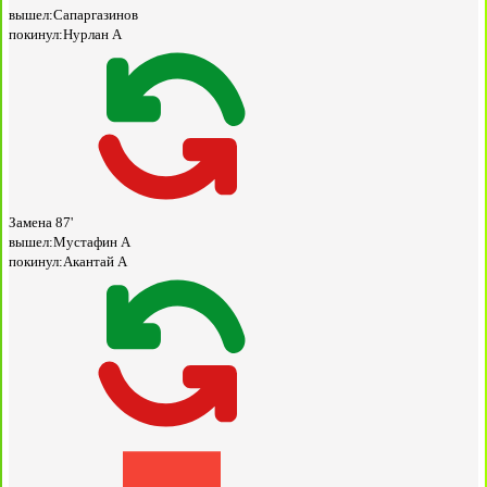
вышел:
Сапаргазинов
покинул:
Нурлан А
Замена
87'
вышел:
Мустафин А
покинул:
Акантай А