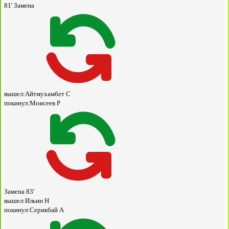
81'
Замена
вышел:
Айтмухамбет С
покинул:
Моисеев Р
Замена
83'
вышел:
Ильин Н
покинул:
Серикбай А