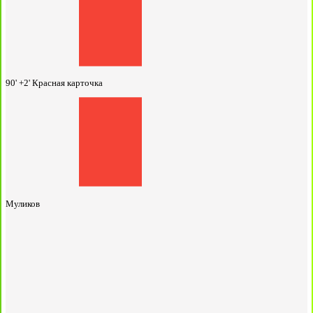
90' +2'
Красная карточка
Муликов