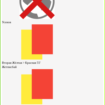
Усенов
Вторая Жёлтая > Красная
55'
Жетписбай