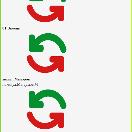
81'
Замена
вышел:
Майоров
покинул:
Магзумов М