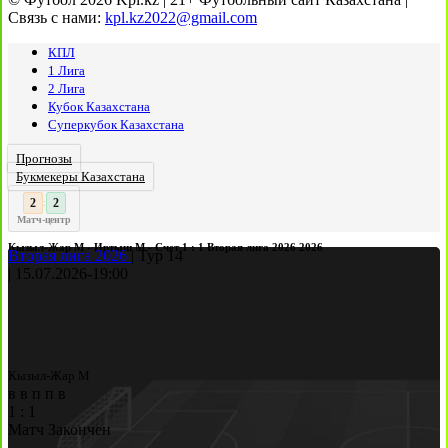
Связь с нами:
kpl.kz2022@gmail.com
КПЛ
1 Лига
2 Лига
Кубок Казахстана
Суперкубок Казахстана
Прогнозы
Букмекеры Казахстана
3
2
:
Матч-центр
Кызыл-Жар М - Иртыш М - Счет 1 : 1 Вторая лига 2026 2026
Вторая лига 2026
|
Тур 14
|
15.07.2026
-
19:00
Кызыл-Жар М
в
в
п
п
в
1
:
1
Матч Закончен