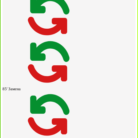
85'
Замена