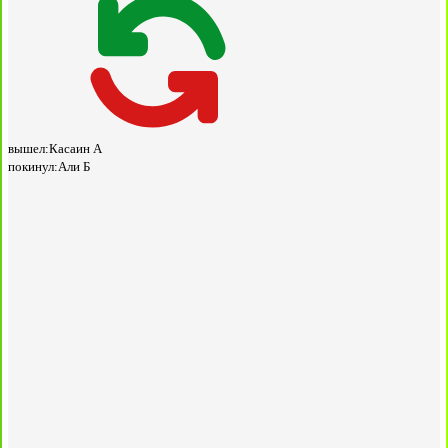
вышел:
Касаин А
покинул:
Али Б