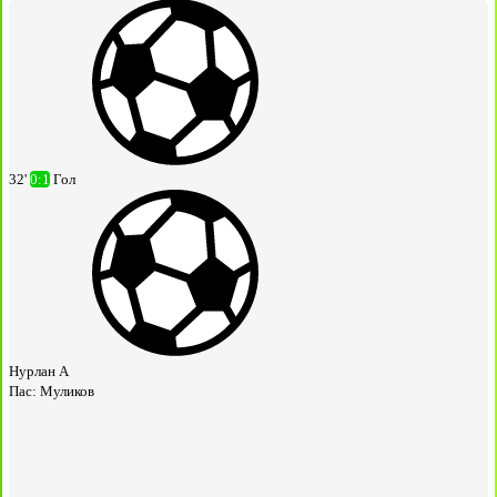
32'
0:1
Гол
Нурлан А
Пас:
Муликов