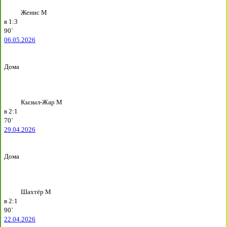
Женис М
в
1:3
90`
06.05.2026
Дома
Кызыл-Жар М
в
2:1
70`
29.04.2026
Дома
Шахтёр М
в
2:1
90`
22.04.2026