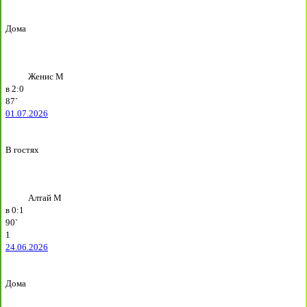
Дома
Женис М
в
2:0
87`
01.07.2026
В гостях
Алтай М
в
0:1
90`
1
24.06.2026
Дома