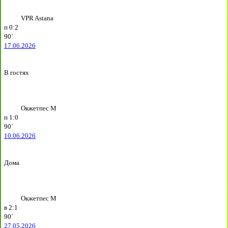
VPR Astana
п
0:2
90`
17.06.2026
В гостях
Окжетпес М
п
1:0
90`
10.06.2026
Дома
Окжетпес М
в
2:1
90`
27.05.2026