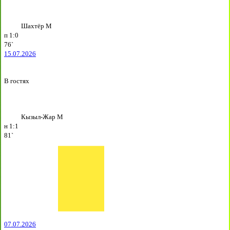
Шахтёр М
п
1:0
76`
15.07.2026
В гостях
Кызыл-Жар М
н
1:1
81`
07.07.2026