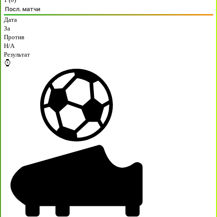
Посл. матчи
Дата
За
Против
H/A
Результат