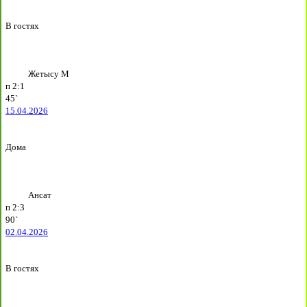
В гостях
Жетысу М
п
2:1
45`
15.04.2026
Дома
Ансат
п
2:3
90`
02.04.2026
В гостях