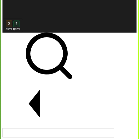
:
3
2
Матч-центр