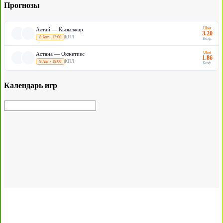
Прогнозы
Ubet
Алтай — Кызылжар
3.20
КПЛ
8 Авг · 17:00
Коэф.
Ubet
Астана — Окжетпес
1.86
КПЛ
9 Авг · 18:00
Коэф.
Календарь игр