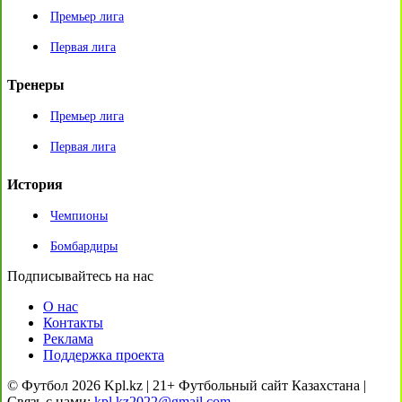
Премьер лига
Первая лига
Тренеры
Премьер лига
Первая лига
История
Чемпионы
Бомбардиры
Подписывайтесь на нас
О нас
Контакты
Реклама
Поддержка проекта
© Футбол 2026 Kpl.kz | 21+ Футбольный сайт Казахстана |
Связь с нами:
kpl.kz2022@gmail.com