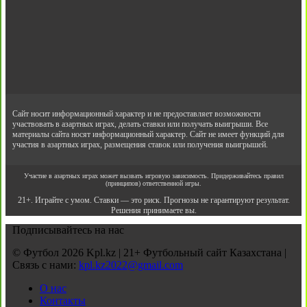
Сайт носит информационный характер и не предоставляет возможности
участвовать в азартных играх, делать ставки или получать выигрыши. Все
материалы сайта носят информационный характер. Сайт не имеет функций для
участия в азартных играх, размещения ставок или получения выигрышей.
Участие в азартных играх может вызвать игровую зависимость. Придерживайтесь правил
(принципов) ответственной игры.
21+. Играйте с умом. Ставки — это риск. Прогнозы не гарантируют результат.
Решения принимаете вы.
Подписывайтесь на нас
© Футбол 2026 Kpl.kz | 21+ Футбольный сайт Казахстана |
Связь с нами:
kpl.kz2022@gmail.com
О нас
Контакты