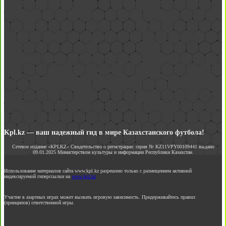
Kpl.kz — ваш надежный гид в мире Казахстанского футбола!
Сетевое издание «KPLKZ» Свидетельство о регистрации: серия № KZ11VPY00109441 выдано
09.01.2025 Министерством культуры и информации Республики Казахстан.
Использование материалов сайта www.kpl.kz разрешено только с размещением активной
индексируемой гиперссылки на
www.kpl.kz
Участие в азартных играх может вызвать игровую зависимость. Придерживайтесь правил
(принципов) ответственной игры.