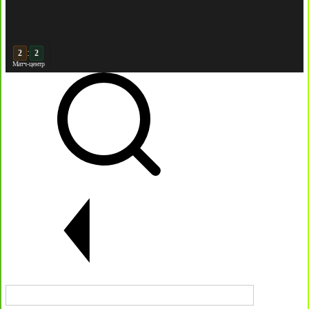
:
2
Матч-центр