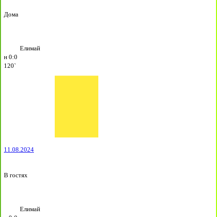
Дома
Елимай
н
0:0
120`
11.08.2024
В гостях
Елимай