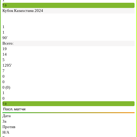
7.0
Кубок Казахстана 2024
1
1
90′
Всего:
19
14
5
1295′
7
0
0
0 (0)
1
0
7.0
Посл. матчи
Дата
За
Против
H/A