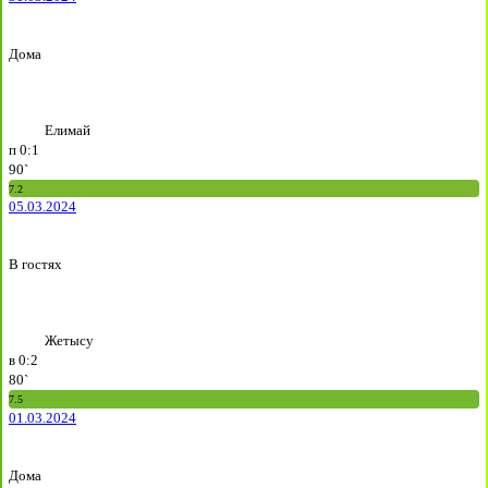
Дома
Елимай
п
0:1
90`
7.2
05.03.2024
В гостях
Жетысу
в
0:2
80`
7.5
01.03.2024
Дома