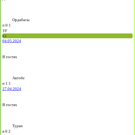
Ордабасы
п
0:1
19`
6.5
04.05.2024
В гостях
Актобе
н
1:1
27.04.2024
В гостях
Туран
в
0:2