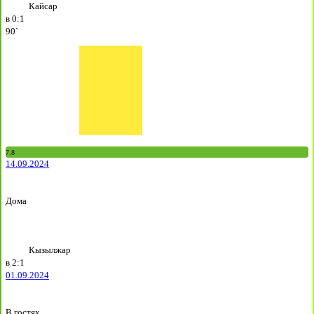
Кайсар
в
0:1
90`
7.8
14.09.2024
Дома
Кызылжар
в
2:1
01.09.2024
В гостях