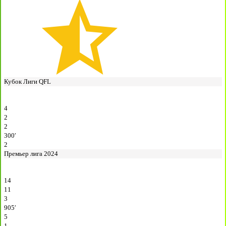
Кубок Лиги QFL
4
2
2
300′
2
Премьер лига 2024
14
11
3
905′
5
1