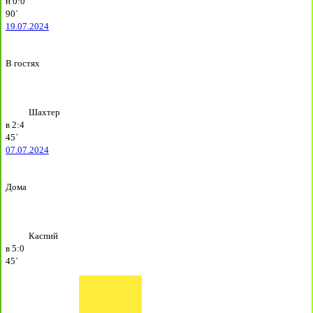
н
0:0
90`
19.07.2024
В гостях
Шахтер
в
2:4
45`
07.07.2024
Дома
Каспий
в
5:0
45`