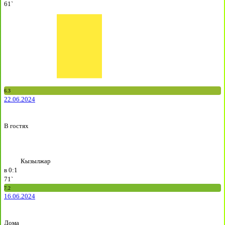
61`
6.3
22.06.2024
В гостях
Кызылжар
в
0:1
71`
7.2
16.06.2024
Дома