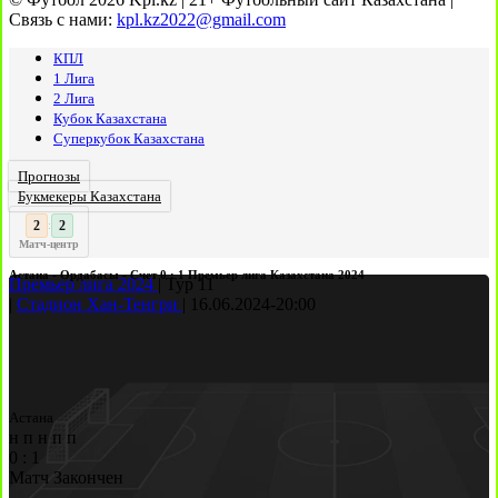
Связь с нами:
kpl.kz2022@gmail.com
КПЛ
1 Лига
2 Лига
Кубок Казахстана
Суперкубок Казахстана
Прогнозы
Букмекеры Казахстана
3
2
:
Матч-центр
Астана - Ордабасы - Счет 0 : 1 Премьер лига Казахстана 2024
Премьер лига 2024
|
Тур 11
|
Стадион Хан-Тенгри
|
16.06.2024
-
20:00
Астана
н
п
н
п
п
0
:
1
Матч Закончен