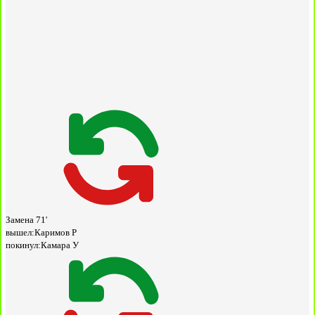
Замена
71'
вышел:
Каримов Р
покинул:
Камара У