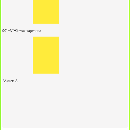
90' +3'
Жёлтая карточка
Абикен А