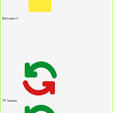
Шехович З
70'
Замена