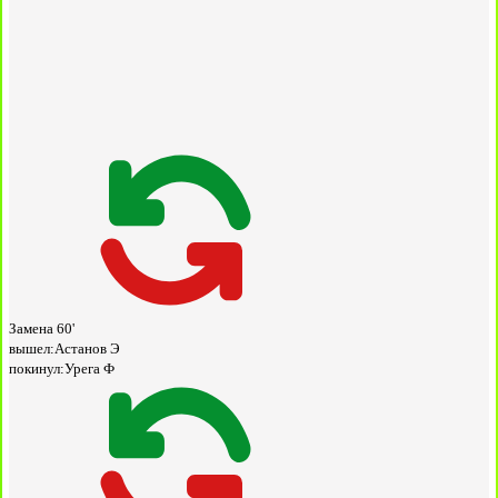
Замена
60'
вышел:
Астанов Э
покинул:
Урега Ф