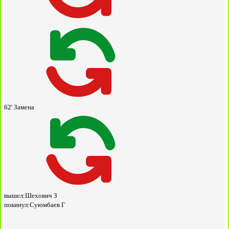
62'
Замена
вышел:
Шехович З
покинул:
Суюмбаев Г