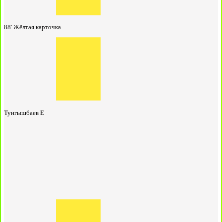
88'
Жёлтая карточка
Тунгышбаев Е