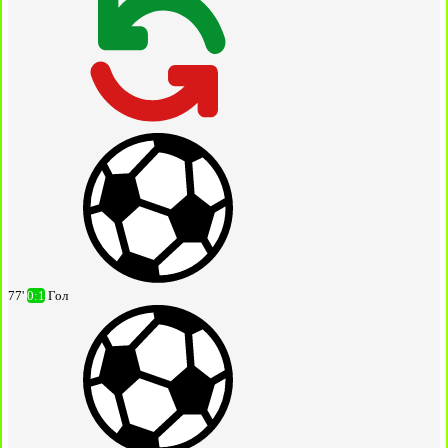
77'
0:1
Гол