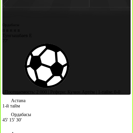
Ордабасы
п
в
н
н
в
Тунгышбаев Е
77'
|
Посещаемость: 2 000
|
Рефери: Кучин Артём
|
1-тайм: 0-0
Астана
1-й тайм
Ордабасы
45'
15'
30'