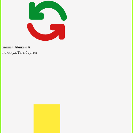
вышел:
Абикен А
покинул:
Тагыберген