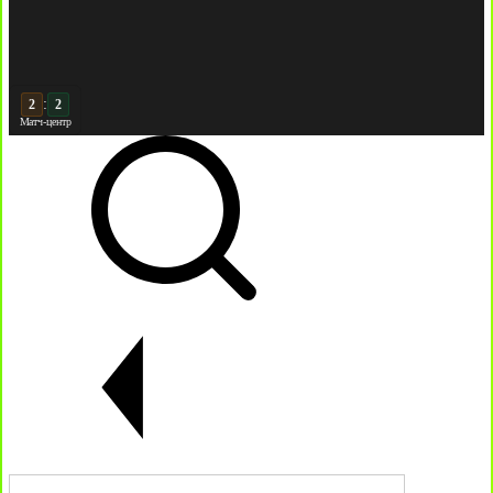
:
3
2
Матч-центр