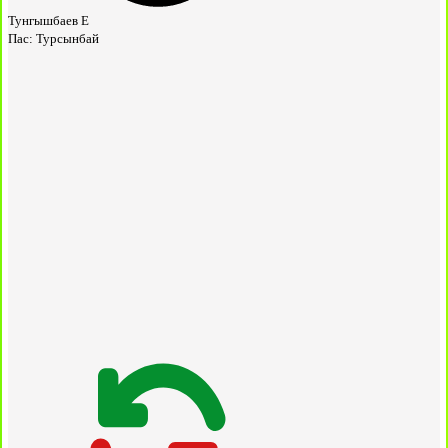
Тунгышбаев Е
Пас:
Турсынбай