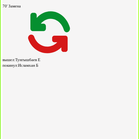
70'
Замена
вышел:
Тунгышбаев Е
покинул:
Исламхан Б