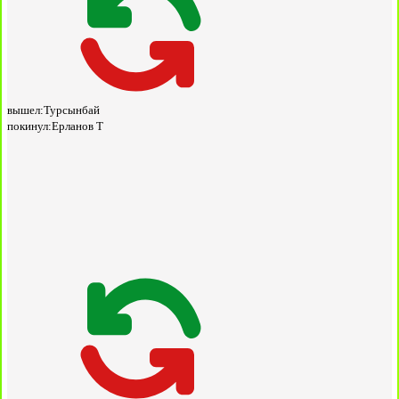
вышел:
Турсынбай
покинул:
Ерланов Т