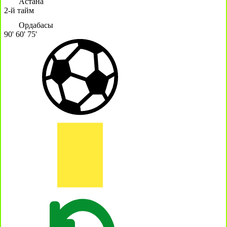
Астана
2-й тайм
Ордабасы
90'
60'
75'