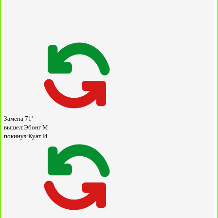
Замена
71'
вышел:
Эбонг М
покинул:
Куат И