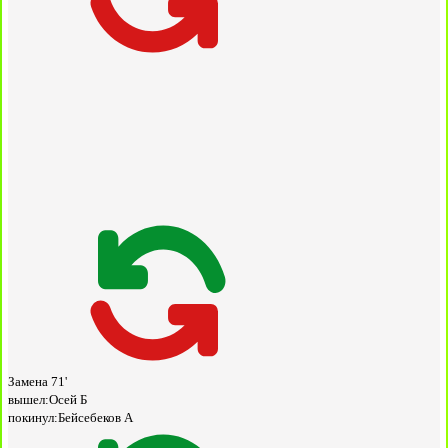
Замена
71'
вышел:
Осей Б
покинул:
Бейсебеков А