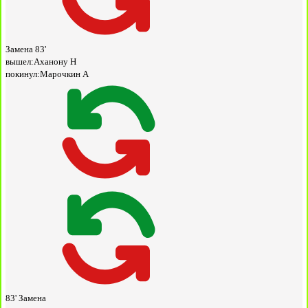
Замена
83'
вышел:
Аханону Н
покинул:
Марочкин А
83'
Замена