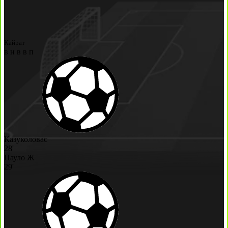
Кайрат
в
н
в
в
п
Казуколовас
28'
Пауло Ж
29'