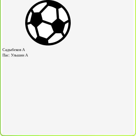
Садыбеков А
Пас:
Ульшин А