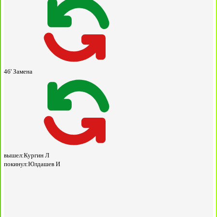
46'
Замена
вышел:
Кургин Л
покинул:
Юлдашев И