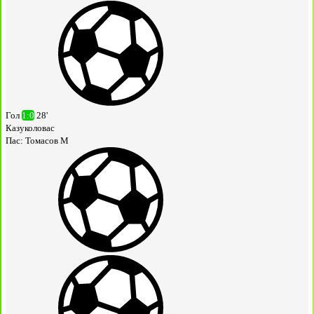
Гол
1:0
28'
Казуколовас
Пас:
Томасов М