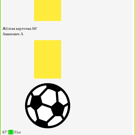
Жёлтая карточка
66'
Аманович А
67'
1:2
Гол