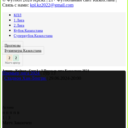
Связь с нами:
kpl.kz2022@gmail.com
КПЛ
1 Лига
2 Лига
Кубок Казахстана
Суперкубок Казахстана
Прогнозы
Букмекеры Казахстана
3
2
:
Матч-центр
Астана - Кайрат - Счет 1 : 3 Премьер лига Казахстана 2024
Премьер лига 2024
|
Тур 13
|
Стадион Хан-Тенгри
|
29.06.2024
-
20:00
Астана
н
п
п
п
в
1
:
3
Матч Закончен