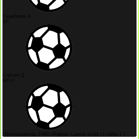
Садыбеков А
67'
Сергеев Д
90'+5'
|
Посещаемость: 3 000
|
Рефери: Сариев Булат
|
1-тайм: 1-1