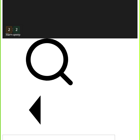
:
3
2
Матч-центр