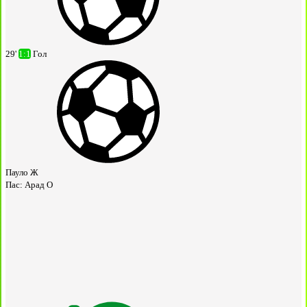
29'
1:1
Гол
Пауло Ж
Пас:
Арад О