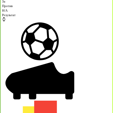
За
Против
H/A
Результат