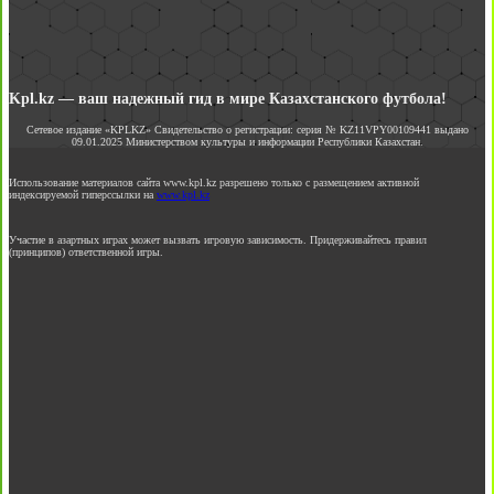
Kpl.kz — ваш надежный гид в мире Казахстанского футбола!
Сетевое издание «KPLKZ» Свидетельство о регистрации: серия № KZ11VPY00109441 выдано
09.01.2025 Министерством культуры и информации Республики Казахстан.
Использование материалов сайта www.kpl.kz разрешено только с размещением активной
индексируемой гиперссылки на
www.kpl.kz
Участие в азартных играх может вызвать игровую зависимость. Придерживайтесь правил
(принципов) ответственной игры.