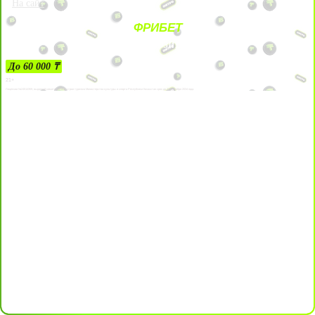
На сайт
ФРИБЕТ
ЗА ДЕПОЗИТЫ
До 60 000 ₸
21+
Лицензии №24514359, выданной комитетом индустрии туризма Министерства культуры и спорта Республики Казахстан срок до 27 сентября 2034 года.