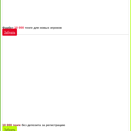
Фрибет
10 000
тенге для новых игроков
Забрать
10 000 тенге
без депозита за регистрацию
Забрать