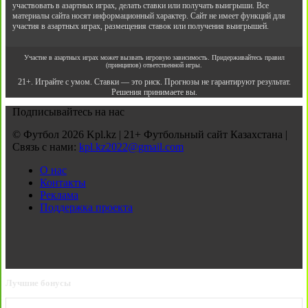
участвовать в азартных играх, делать ставки или получать выигрыши. Все
материалы сайта носят информационный характер. Сайт не имеет функций для
участия в азартных играх, размещения ставок или получения выигрышей.
Участие в азартных играх может вызвать игровую зависимость. Придерживайтесь правил
(принципов) ответственной игры.
21+. Играйте с умом. Ставки — это риск. Прогнозы не гарантируют результат.
Решения принимаете вы.
Подписывайтесь на нас
© Футбол 2026 Kpl.kz | 21+ Футбольный сайт Казахстана |
Связь с нами:
kpl.kz2022@gmail.com
О нас
Контакты
Реклама
Поддержка проекта
Лучшие бонусы