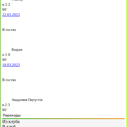
н
2:2
90`
22.03.2023
В гостях
Кыран
п
1:0
90`
18.03.2023
В гостях
Академия Оңтүстік
в
2:3
90`
Переходы
Из клуба
В клуб