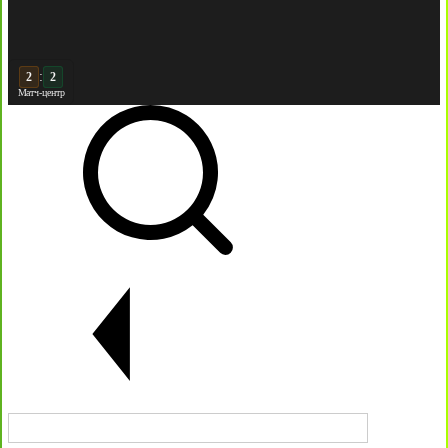
:
3
Матч-центр