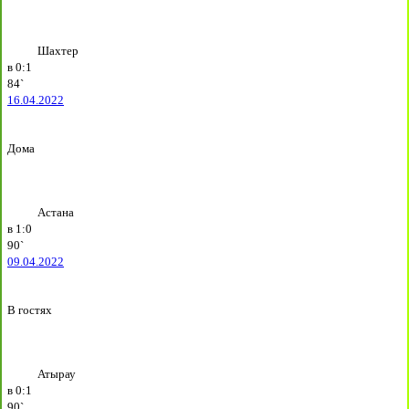
Шахтер
в
0:1
84`
16.04.2022
Дома
Астана
в
1:0
90`
09.04.2022
В гостях
Атырау
в
0:1
90`