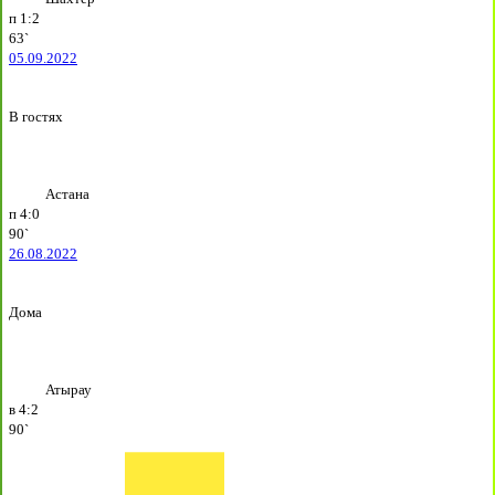
п
1:2
63`
05.09.2022
В гостях
Астана
п
4:0
90`
26.08.2022
Дома
Атырау
в
4:2
90`