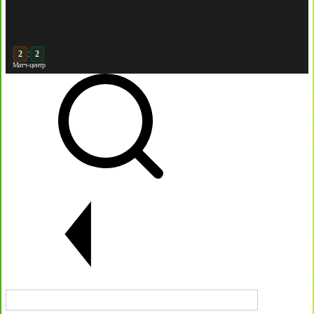
:
2
Матч-центр