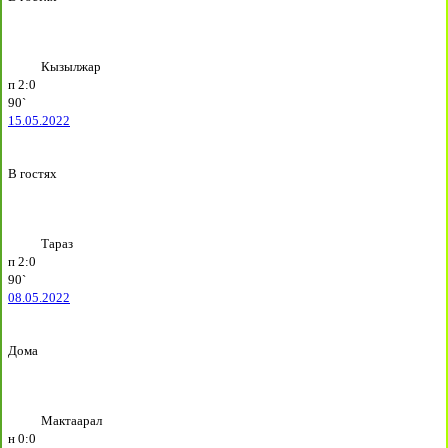
Кызылжар
п
2:0
90`
15.05.2022
В гостях
Тараз
п
2:0
90`
08.05.2022
Дома
Мактаарал
н
0:0