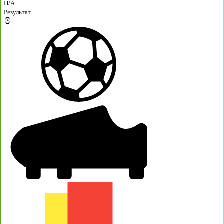
H/A
Результат