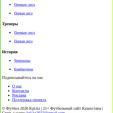
Премьер лига
Первая лига
Тренеры
Премьер лига
Первая лига
История
Чемпионы
Бомбардиры
Подписывайтесь на нас
О нас
Контакты
Реклама
Поддержка проекта
© Футбол 2026 Kpl.kz | 21+ Футбольный сайт Казахстана |
Связь с нами:
kpl.kz2022@gmail.com