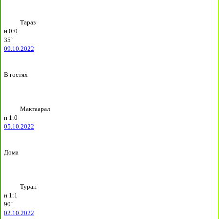
Тараз
н
0:0
35`
09.10.2022
В гостях
Мактаарал
п
1:0
05.10.2022
Дома
Туран
н
1:1
90`
02.10.2022