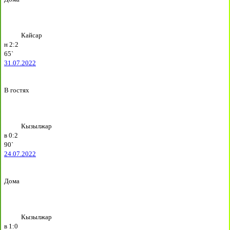
Кайсар
н
2:2
65`
31.07.2022
В гостях
Кызылжар
в
0:2
90`
24.07.2022
Дома
Кызылжар
в
1:0