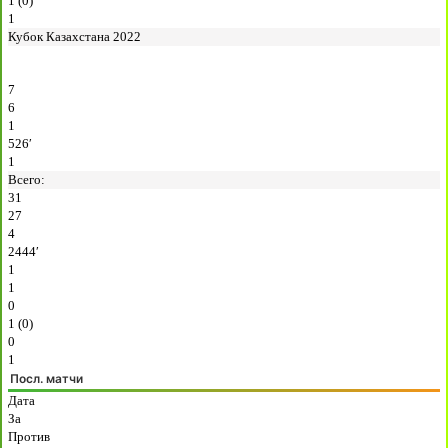
1 (0)
1
Кубок Казахстана 2022
7
6
1
526′
1
Всего:
31
27
4
2444′
1
1
0
1 (0)
0
1
Посл. матчи
Дата
За
Против