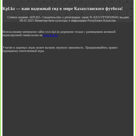
Kpl.kz — ваш надежный гид в мире Казахстанского футбола!
Сетевое издание «KPLKZ» Свидетельство о регистрации: серия № KZ11VPY00109441 выдано
09.01.2025 Министерством культуры и информации Республики Казахстан.
Использование материалов сайта www.kpl.kz разрешено только с размещением активной
индексируемой гиперссылки на
www.kpl.kz
Участие в азартных играх может вызвать игровую зависимость. Придерживайтесь правил
(принципов) ответственной игры.