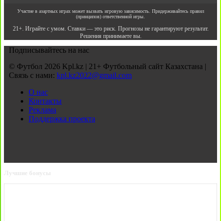
Участие в азартных играх может вызвать игровую зависимость. Придерживайтесь правил
(принципов) ответственной игры.
21+. Играйте с умом. Ставки — это риск. Прогнозы не гарантируют результат.
Решения принимаете вы.
Подписывайтесь на нас
© Футбол 2026 Kpl.kz | 21+ Футбольный сайт Казахстана |
Связь с нами:
kpl.kz2022@gmail.com
О нас
Контакты
Реклама
Поддержка проекта
Лучшие бонусы