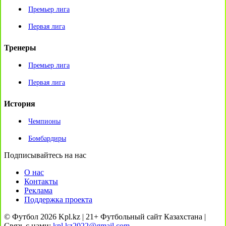
Премьер лига
Первая лига
Тренеры
Премьер лига
Первая лига
История
Чемпионы
Бомбардиры
Подписывайтесь на нас
О нас
Контакты
Реклама
Поддержка проекта
© Футбол 2026 Kpl.kz | 21+ Футбольный сайт Казахстана |
Связь с нами:
kpl.kz2022@gmail.com