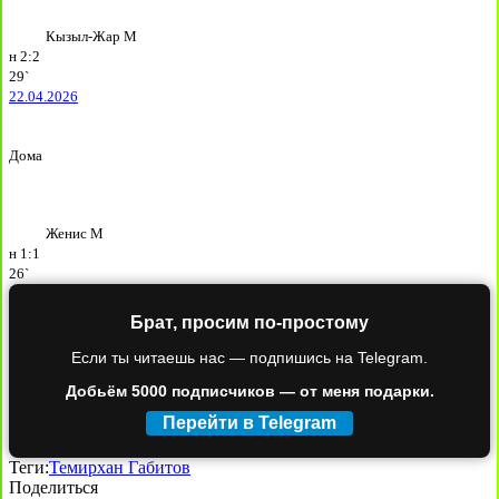
Кызыл-Жар М
н
2:2
29`
22.04.2026
Дома
Женис М
н
1:1
26`
Брат, просим по-простому
Если ты читаешь нас — подпишись на Telegram.
Добьём 5000 подписчиков — от меня подарки.
Перейти в Telegram
Теги:
Темирхан Габитов
Поделиться