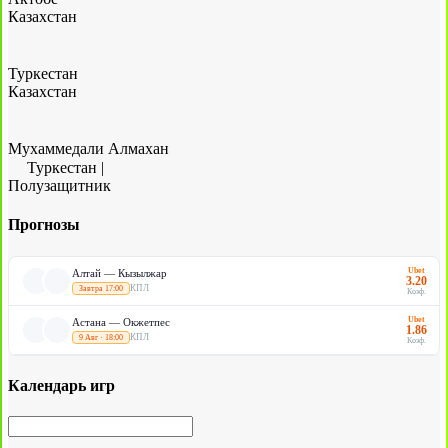
Казахстан
Туркестан
Казахстан
Мухаммедали Алмахан
Туркестан
|
Полузащитник
Прогнозы
Ubet
Алтай — Кызылжар
3.20
КПЛ
Завтра 17:00
Коэф.
Ubet
Астана — Окжетпес
1.86
КПЛ
9 Авг · 18:00
Коэф.
Календарь игр