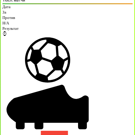
Посл. матчи
Дата
За
Против
H/A
Результат