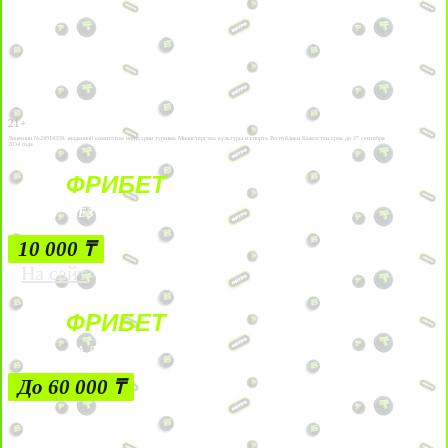
21+
Лицензии №24514359, выданной комитетом индустрии туризма Министерства культуры и спорта Республики Казахстан срок до 27 сентября
2034 года.
ФРИБЕТ
БЕЗ УСЛОВИЙ
10 000 ₸
На сайт
ФРИБЕТ
ЗА ДЕПОЗИТЫ
До 60 000 ₸