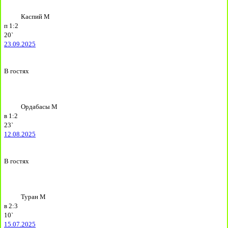
Каспий М
п
1:2
20`
23.09.2025
В гостях
Ордабасы М
в
1:2
23`
12.08.2025
В гостях
Туран М
в
2:3
10`
15.07.2025