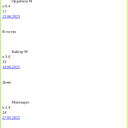
Ордабасы М
п
0:4
11`
25.06.2025
В гостях
Кайсар М
п
5:0
35`
18.06.2025
Дома
Мактаарал
п
2:4
24`
27.05.2025