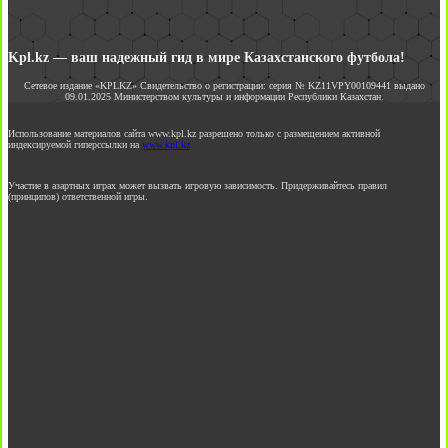
Kpl.kz — ваш надежный гид в мире Казахстанского футбола!
Сетевое издание «KPLKZ» Свидетельство о регистрации: серия № KZ11VPY00109441 выдано
09.01.2025 Министерством культуры и информации Республики Казахстан.
Использование материалов сайта www.kpl.kz разрешено только с размещением активной
индексируемой гиперссылки на
www.kpl.kz
Участие в азартных играх может вызвать игровую зависимость. Придерживайтесь правил
(принципов) ответственной игры.