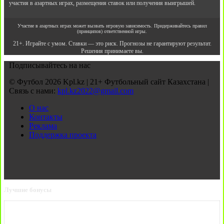
участия в азартных играх, размещения ставок или получения выигрышей.
Участие в азартных играх может вызвать игровую зависимость. Придерживайтесь правил
(принципов) ответственной игры.
21+. Играйте с умом. Ставки — это риск. Прогнозы не гарантируют результат.
Решения принимаете вы.
Подписывайтесь на нас
© Футбол 2026 Kpl.kz | 21+ Футбольный сайт Казахстана |
Связь с нами:
kpl.kz2022@gmail.com
О нас
Контакты
Реклама
Поддержка проекта
Лучшие бонусы