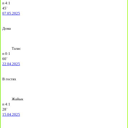
п
4:1
45`
07.05.2025
Дома
Талас
п
0:1
60`
22.04.2025
В гостях
Жайык
п
4:1
28`
15.04.2025