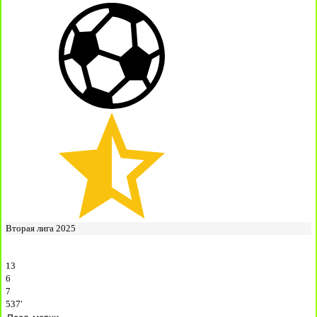
Вторая лига 2025
13
6
7
537′