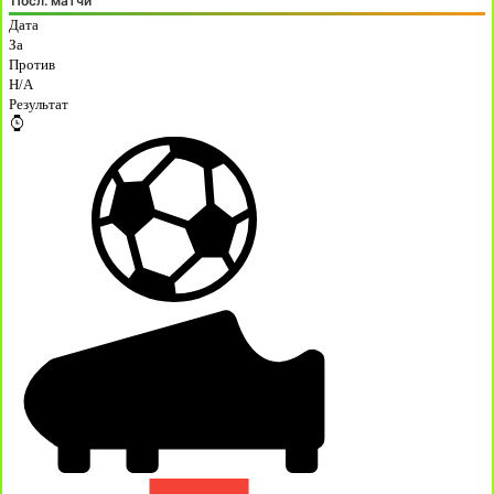
Посл. матчи
Дата
За
Против
H/A
Результат