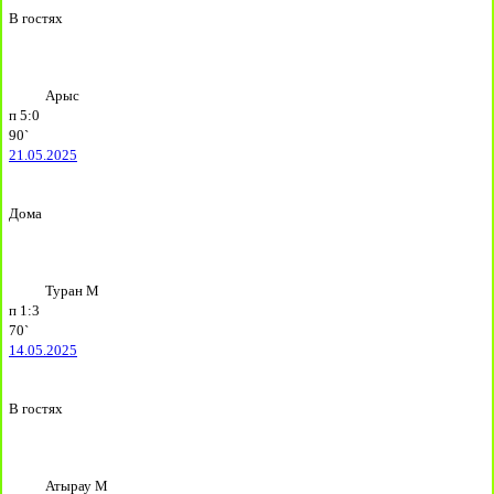
В гостях
Арыс
п
5:0
90`
21.05.2025
Дома
Туран М
п
1:3
70`
14.05.2025
В гостях
Атырау М