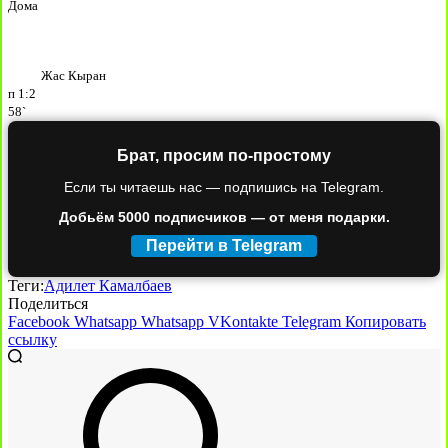
Дома
Жас Кыран
п
1:2
58`
Брат, просим по-простому
Если ты читаешь нас — подпишись на Telegram.
Добьём 5000 подписчиков — от меня подарки.
Перейти в Telegram
Теги:
Адилет Камалбаев
Поделиться
Facebook
Whatsapp
Whatsapp
VKontakte
Telegram
Копировать
ссылку