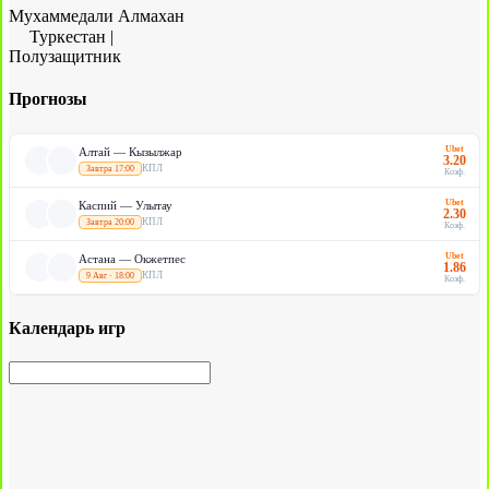
Мухаммедали Алмахан
Туркестан
|
Полузащитник
Прогнозы
Ubet
Алтай — Кызылжар
3.20
КПЛ
Завтра 17:00
Коэф.
Ubet
Каспий — Улытау
2.30
КПЛ
Завтра 20:00
Коэф.
Ubet
Астана — Окжетпес
1.86
КПЛ
9 Авг · 18:00
Коэф.
Календарь игр