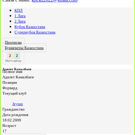
КПЛ
1 Лига
2 Лига
Кубок Казахстана
Суперкубок Казахстана
Прогнозы
Букмекеры Казахстана
3
:
Матч-центр
Адилет Камалбаев
Полное имя
Адилет Камалбаев
Позиция
Форвард
Текущий клуб
Jeyran
Гражданство
Дата рождения
18.02.2009
Возраст
17