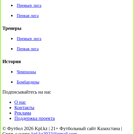
Премьер лига
Первая лига
Тренеры
Премьер лига
Первая лига
История
Чемпионы
Бомбардиры
Подписывайтесь на нас
О нас
Контакты
Реклама
Поддержка проекта
© Футбол 2026 Kpl.kz | 21+ Футбольный сайт Казахстана |
Связь с нами:
kpl.kz2022@gmail.com