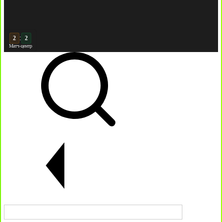
:
3
Матч-центр