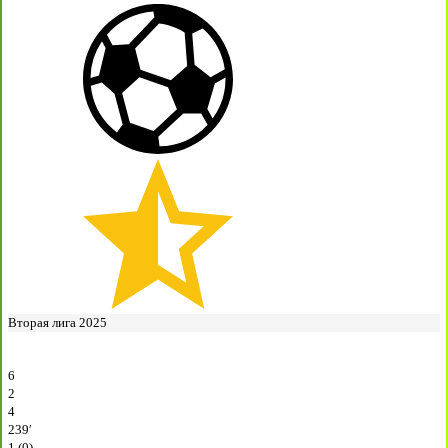
Вторая лига 2025
6
2
4
239′
1 (0)