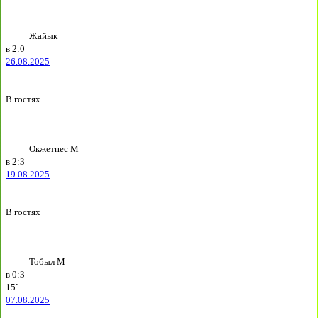
Жайык
в
2:0
26.08.2025
В гостях
Окжетпес М
в
2:3
19.08.2025
В гостях
Тобыл М
в
0:3
15`
07.08.2025