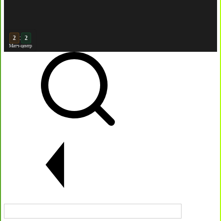
:
3
Матч-центр