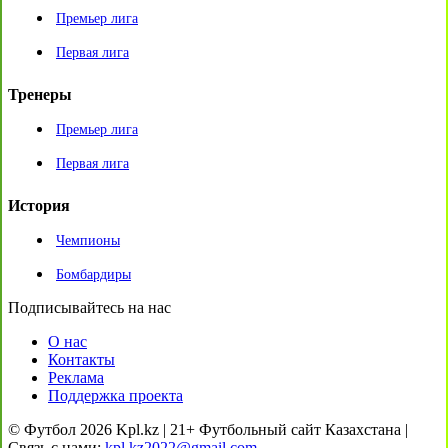
Премьер лига
Первая лига
Тренеры
Премьер лига
Первая лига
История
Чемпионы
Бомбардиры
Подписывайтесь на нас
О нас
Контакты
Реклама
Поддержка проекта
© Футбол 2026 Kpl.kz | 21+ Футбольный сайт Казахстана |
Связь с нами:
kpl.kz2022@gmail.com