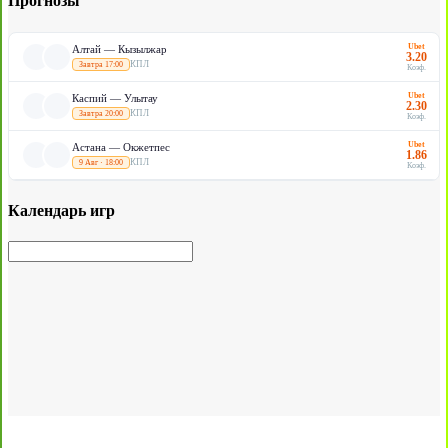
Прогнозы
Ubet
Алтай — Кызылжар
3.20
КПЛ
Завтра 17:00
Коэф.
Ubet
Каспий — Улытау
2.30
КПЛ
Завтра 20:00
Коэф.
Ubet
Астана — Окжетпес
1.86
КПЛ
9 Авг · 18:00
Коэф.
Календарь игр