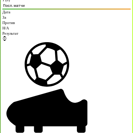
Посл. матчи
Дата
За
Против
H/A
Результат