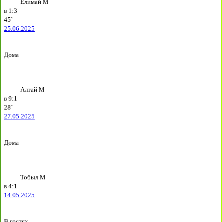
Елимай М
в
1:3
45`
25.06.2025
Дома
Алтай М
в
9:1
28`
27.05.2025
Дома
Тобыл М
в
4:1
14.05.2025
В гостях