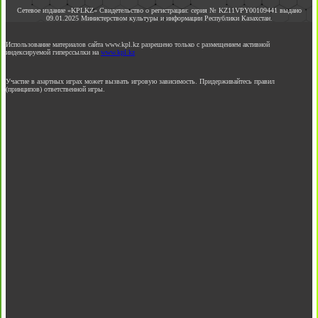
Сетевое издание «KPLKZ» Свидетельство о регистрации: серия № KZ11VPY00109441 выдано
09.01.2025 Министерством культуры и информации Республики Казахстан.
Использование материалов сайта www.kpl.kz разрешено только с размещением активной
индексируемой гиперссылки на
www.kpl.kz
Участие в азартных играх может вызвать игровую зависимость. Придерживайтесь правил
(принципов) ответственной игры.