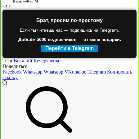
Кызыл-Жар М
в
5:1
Брат, просим по-простому
Если ты читаешь нас — подпишись на Telegram.
Добьём 5000 подписчиков — от меня подарки.
Перейти в Telegram
Теги:
Виталий Кучерявенко
Поделиться
Facebook
Whatsapp
Whatsapp
VKontakte
Telegram
Копировать
ссылку