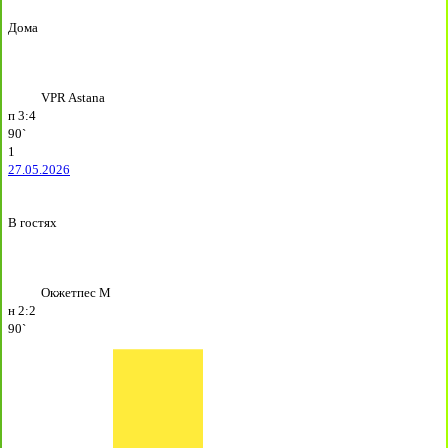
Дома
VPR Astana
п
3:4
90`
1
27.05.2026
В гостях
Окжетпес М
н
2:2
90`