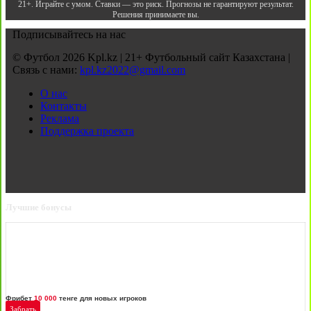
21+. Играйте с умом. Ставки — это риск. Прогнозы не гарантируют результат.
Решения принимаете вы.
Подписывайтесь на нас
© Футбол 2026 Kpl.kz | 21+ Футбольный сайт Казахстана |
Связь с нами:
kpl.kz2022@gmail.com
О нас
Контакты
Реклама
Поддержка проекта
Лучшие бонусы
Фрибет
10 000
тенге для новых игроков
Забрать