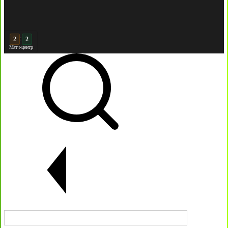
:
3
2
Матч-центр