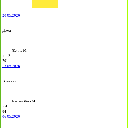
20.05.2026
Дома
Женис М
п
1:2
79`
13.05.2026
В гостях
Кызыл-Жар М
п
4:1
84`
06.05.2026