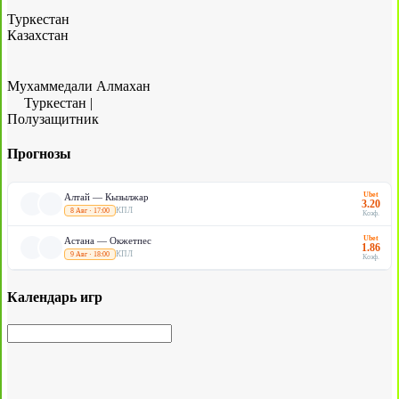
Туркестан
Казахстан
Мухаммедали Алмахан
Туркестан
|
Полузащитник
Прогнозы
Ubet
Алтай — Кызылжар
3.20
КПЛ
8 Авг · 17:00
Коэф.
Ubet
Астана — Окжетпес
1.86
КПЛ
9 Авг · 18:00
Коэф.
Календарь игр