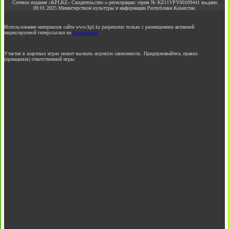
Сетевое издание «KPLKZ» Свидетельство о регистрации: серия № KZ11VPY00109441 выдано
09.01.2025 Министерством культуры и информации Республики Казахстан.
Использование материалов сайта www.kpl.kz разрешено только с размещением активной
индексируемой гиперссылки на
www.kpl.kz
Участие в азартных играх может вызвать игровую зависимость. Придерживайтесь правил
(принципов) ответственной игры.