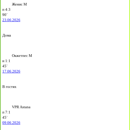
Женис М
п
4:3
90`
23.06.2026
Дома
Окжетпес М
н
1:1
45`
17.06.2026
В гостях
VPR Astana
п
7:1
45`
09.06.2026