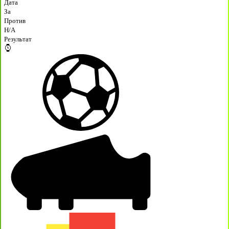
Дата
За
Против
H/A
Результат