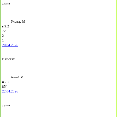
Дома
Улытау М
в
9:2
72`
2
1
29.04.2026
В гостях
Алтай М
н
2:2
85`
22.04.2026
Дома