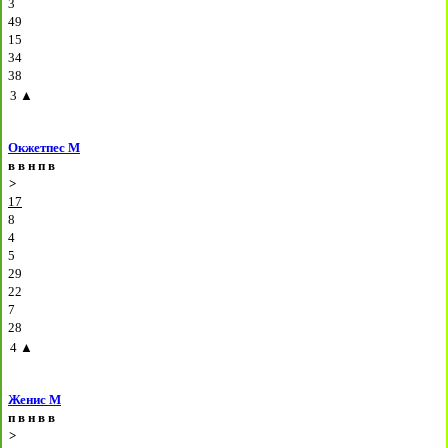
3
49
15
34
38
3
▲
Окжетпес М
в
в
н
п
в
>
17
8
4
5
29
22
7
28
4
▲
Женис М
п
в
н
в
в
>