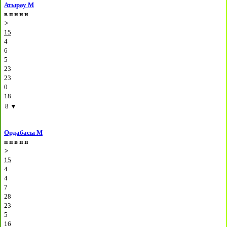
Атырау М
в
п
н
н
н
>
15
4
6
5
23
23
0
18
8
▼
Ордабасы М
п
п
в
п
п
>
15
4
4
7
28
23
5
16