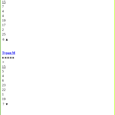
15
7
4
4
19
17
2
25
6
▲
Туран М
в
н
п
п
в
>
15
5
4
6
23
22
1
19
7
▼