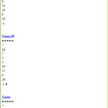
6
32
26
6
26
4
Тараз М
в
в
н
в
н
>
15
7
5
3
26
17
9
26
5
▼
Талас
в
п
н
в
п
>