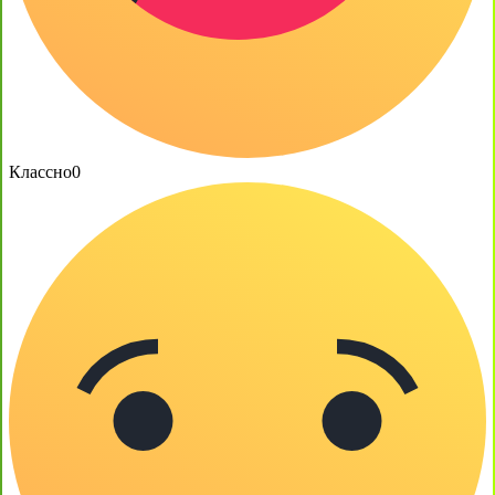
Классно
0