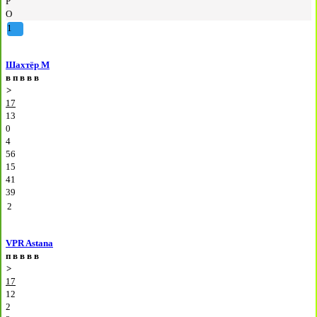
Р
О
1
Шахтёр М
в
п
в
в
в
>
17
13
0
4
56
15
41
39
2
VPR Astana
п
в
в
в
в
>
17
12
2