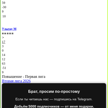
59
-30
9
10
Улытау М
п
в
п
п
п
>
17
3
0
14
12
63
-51
9
Повышение - Первая лига
Вторая лига 2026
Брат, просим по-простому
Если ты читаешь нас — подпишись на Telegram.
Добьём 5000 подписчиков — от меня подарки.