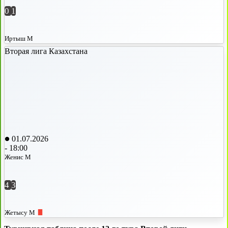
0
1
Иртыш М
Вторая лига Казахстана
01.07.2026
-
18:00
Женис М
4
3
Жетысу М