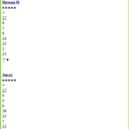
Иртыш М
в
н
п
в
в
>
17
8
1
8
24
22
2
25
7
▼
Ансат
н
п
п
п
п
>
17
6
5
6
39
32
7
23