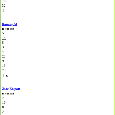
18
32
2
Кайсар М
в
п
в
н
в
>
15
8
3
4
22
9
13
27
3
▲
Жас Кыран
в
н
в
п
в
>
16
8
2