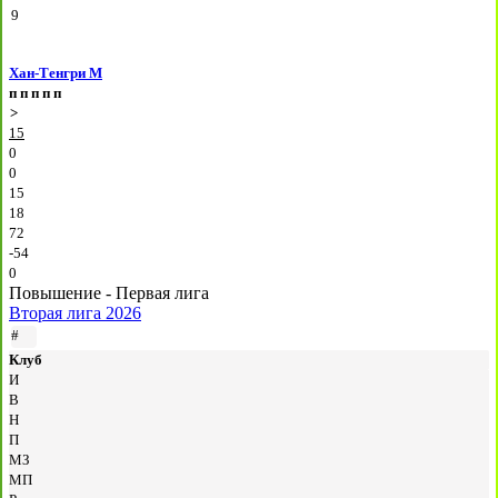
9
Хан-Тенгри М
п
п
п
п
п
>
15
0
0
15
18
72
-54
0
Повышение - Первая лига
Вторая лига 2026
#
Клуб
И
В
Н
П
МЗ
МП