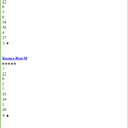
17
8
3
6
34
30
4
27
5
▼
Кызыл-Жар М
в
н
в
п
п
>
17
8
2
7
35
34
1
26
6
▲