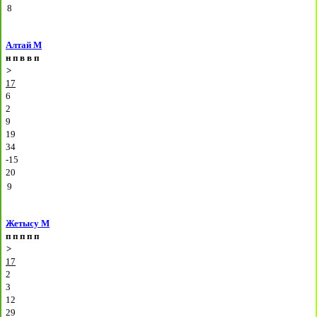
8
Алтай М
н
п
в
в
п
>
17
6
2
9
19
34
-15
20
9
Жетысу М
п
п
п
п
п
>
17
2
3
12
29