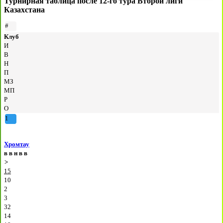
Турнирная таблица после 12-го тура Второй лиги
Казахстана
#
Клуб
И
В
Н
П
МЗ
МП
Р
О
1
Хромтау
в
в
н
в
в
>
15
10
2
3
32
14