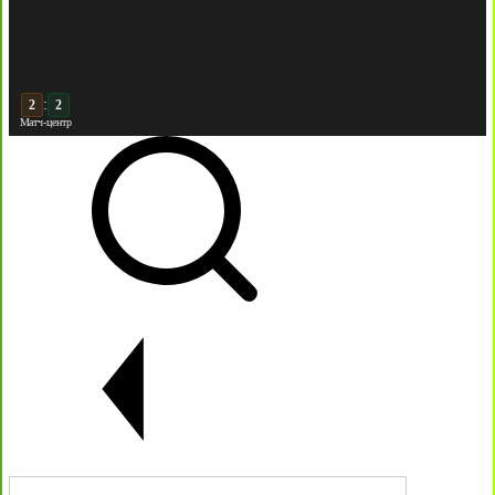
:
2
Матч-центр