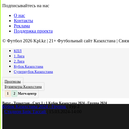
Подписывайтесь на нас
О нас
Контакты
Реклама
Поддержка проекта
© Футбол 2026 Kpl.kz | 21+ Футбольный сайт Казахстана | Связ
КПЛ
1 Лига
2 Лига
Кубок Казахстана
Суперкубок Казахстана
Прогнозы
Букмекеры Казахстана
Матч-центр
2
2
:
Batyr - Туркестан - Счет 1 : 1 Кубок Казахстана 2024 - Группа 2024
Кубок Казахстана 2024 - Группа
|
Тур 2
|
Стадион Биік Тассай
|
15.03.2024
-
14:00