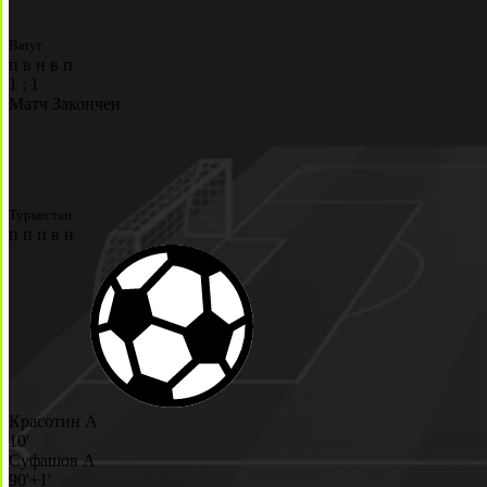
Batyr
п
в
н
в
п
1
:
1
Матч Закончен
Туркестан
п
п
п
в
н
Красотин А
10'
Суфашов А
90'+1'