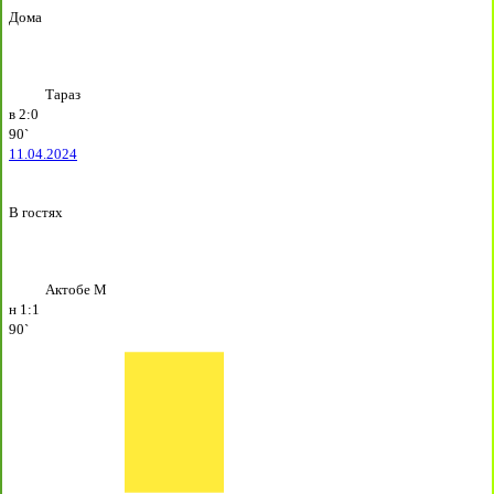
Дома
Тараз
в
2:0
90`
11.04.2024
В гостях
Актобе М
н
1:1
90`