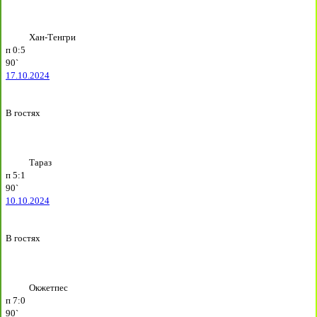
Хан-Тенгри
п
0:5
90`
17.10.2024
В гостях
Тараз
п
5:1
90`
10.10.2024
В гостях
Окжетпес
п
7:0
90`