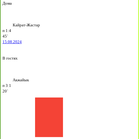
Дома
Кайрат-Жастар
п
1:4
45`
15.08.2024
В гостях
Акжайык
п
3:1
20`