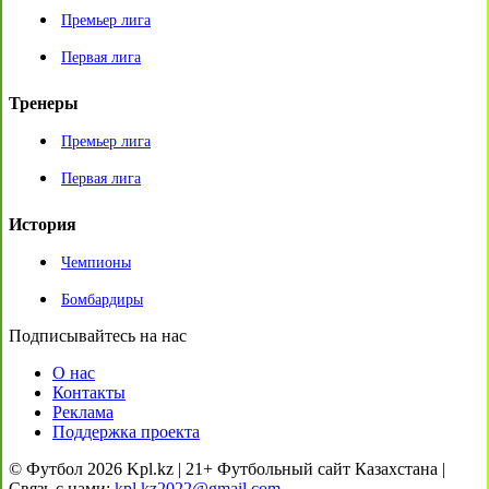
Премьер лига
Первая лига
Тренеры
Премьер лига
Первая лига
История
Чемпионы
Бомбардиры
Подписывайтесь на нас
О нас
Контакты
Реклама
Поддержка проекта
© Футбол 2026 Kpl.kz | 21+ Футбольный сайт Казахстана |
Связь с нами:
kpl.kz2022@gmail.com