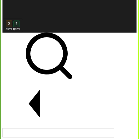
:
3
2
Матч-центр