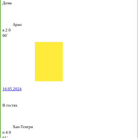
Дома
Арыс
в
2:0
90`
16.05.2024
В гостях
Хан-Тенгри
п
4:0
61`