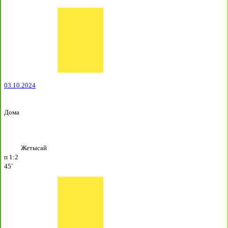
03.10.2024
Дома
Жетысай
п
1:2
45`