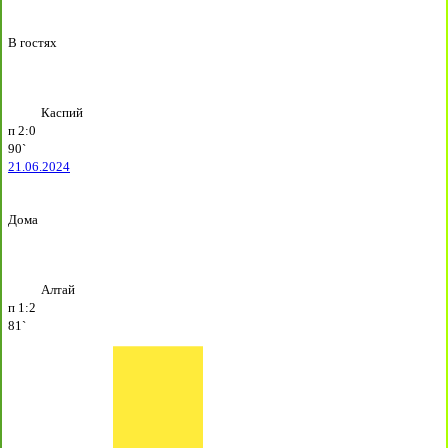
В гостях
Каспий
п
2:0
90`
21.06.2024
Дома
Алтай
п
1:2
81`