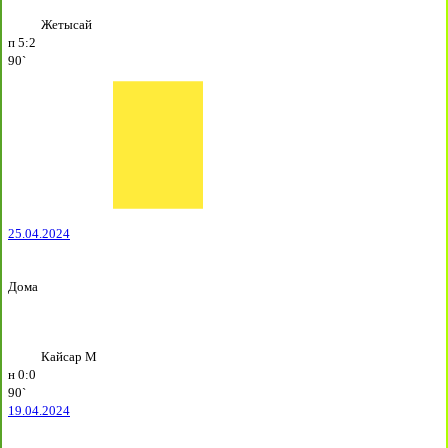
Жетысай
п
5:2
90`
25.04.2024
Дома
Кайсар М
н
0:0
90`
19.04.2024