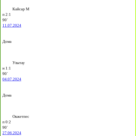
Кайсар М
п
2:1
90`
11.07.2024
Дома
Улытау
н
1:1
90`
04.07.2024
Дома
Окжетпес
п
0:2
90`
27.06.2024