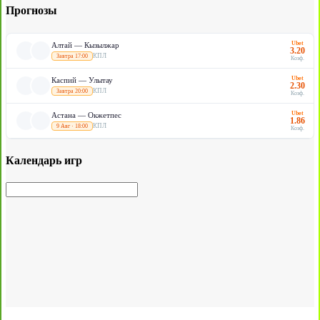
Прогнозы
Ubet
Алтай — Кызылжар
3.20
КПЛ
Завтра 17:00
Коэф.
Ubet
Каспий — Улытау
2.30
КПЛ
Завтра 20:00
Коэф.
Ubet
Астана — Окжетпес
1.86
КПЛ
9 Авг · 18:00
Коэф.
Календарь игр