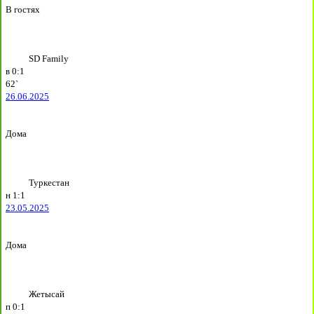
В гостях
SD Family
в
0:1
62`
26.06.2025
Дома
Туркестан
н
1:1
23.05.2025
Дома
Жетысай
п
0:1