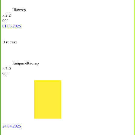
Шахтер
н
2:2
90`
01.05.2025
В гостях
Кайрат-Жастар
п
7:0
90`
24.04.2025