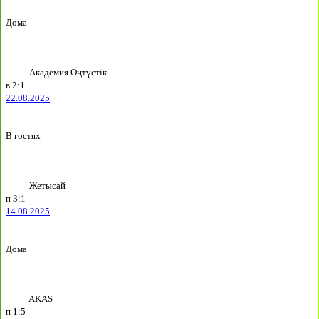
Дома
Академия Оңтүстік
в
2:1
22.08.2025
В гостях
Жетысай
п
3:1
14.08.2025
Дома
AKAS
п
1:5