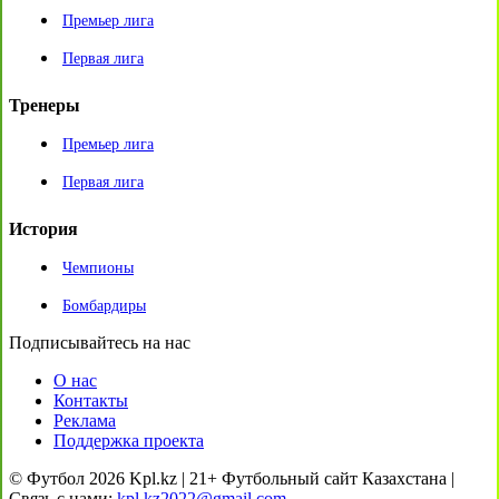
Премьер лига
Первая лига
Тренеры
Премьер лига
Первая лига
История
Чемпионы
Бомбардиры
Подписывайтесь на нас
О нас
Контакты
Реклама
Поддержка проекта
© Футбол 2026 Kpl.kz | 21+ Футбольный сайт Казахстана |
Связь с нами:
kpl.kz2022@gmail.com