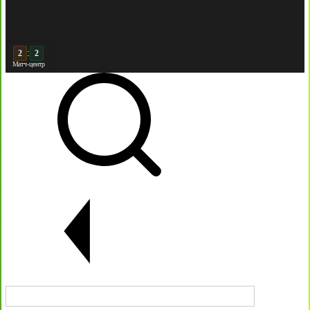
:
2
Матч-центр