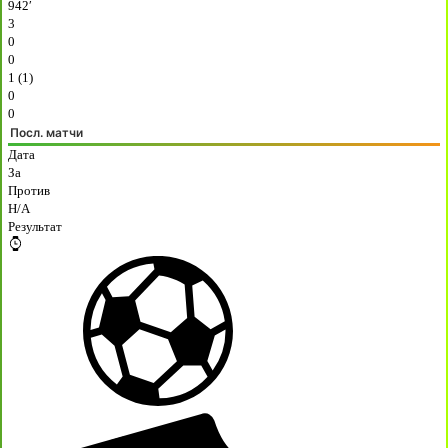
942′
3
0
0
1 (1)
0
0
Посл. матчи
Дата
За
Против
H/A
Результат